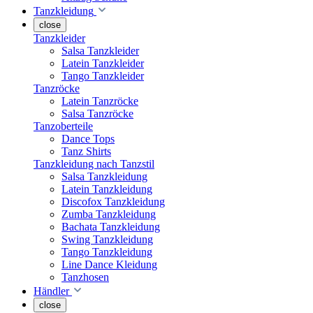
Tanzkleidung
close
Tanzkleider
Salsa Tanzkleider
Latein Tanzkleider
Tango Tanzkleider
Tanzröcke
Latein Tanzröcke
Salsa Tanzröcke
Tanzoberteile
Dance Tops
Tanz Shirts
Tanzkleidung nach Tanzstil
Salsa Tanzkleidung
Latein Tanzkleidung
Discofox Tanzkleidung
Zumba Tanzkleidung
Bachata Tanzkleidung
Swing Tanzkleidung
Tango Tanzkleidung
Line Dance Kleidung
Tanzhosen
Händler
close