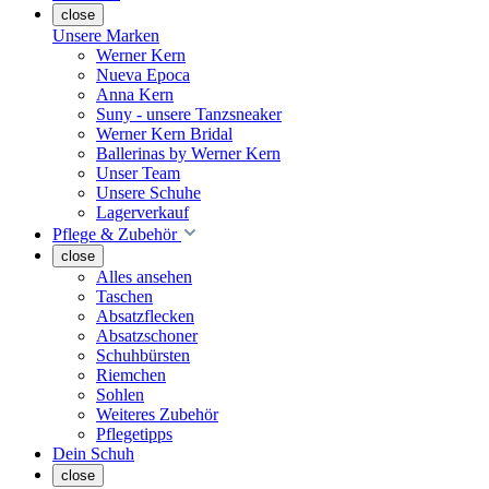
close
Unsere Marken
Werner Kern
Nueva Epoca
Anna Kern
Suny - unsere Tanzsneaker
Werner Kern Bridal
Ballerinas by Werner Kern
Unser Team
Unsere Schuhe
Lagerverkauf
Pflege & Zubehör
close
Alles ansehen
Taschen
Absatzflecken
Absatzschoner
Schuhbürsten
Riemchen
Sohlen
Weiteres Zubehör
Pflegetipps
Dein Schuh
close