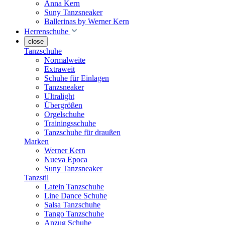
Anna Kern
Suny Tanzsneaker
Ballerinas by Werner Kern
Herrenschuhe
close
Tanzschuhe
Normalweite
Extraweit
Schuhe für Einlagen
Tanzsneaker
Ultralight
Übergrößen
Orgelschuhe
Trainingsschuhe
Tanzschuhe für draußen
Marken
Werner Kern
Nueva Epoca
Suny Tanzsneaker
Tanzstil
Latein Tanzschuhe
Line Dance Schuhe
Salsa Tanzschuhe
Tango Tanzschuhe
Anzug Schuhe