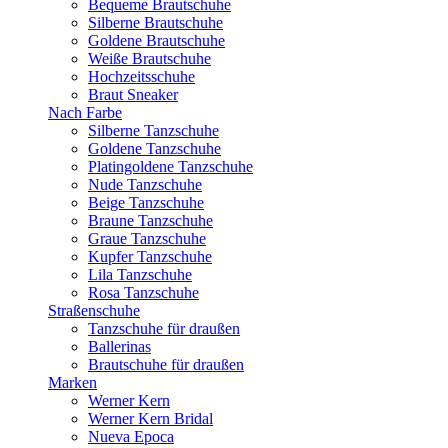
Bequeme Brautschuhe
Silberne Brautschuhe
Goldene Brautschuhe
Weiße Brautschuhe
Hochzeitsschuhe
Braut Sneaker
Nach Farbe
Silberne Tanzschuhe
Goldene Tanzschuhe
Platingoldene Tanzschuhe
Nude Tanzschuhe
Beige Tanzschuhe
Braune Tanzschuhe
Graue Tanzschuhe
Kupfer Tanzschuhe
Lila Tanzschuhe
Rosa Tanzschuhe
Straßenschuhe
Tanzschuhe für draußen
Ballerinas
Brautschuhe für draußen
Marken
Werner Kern
Werner Kern Bridal
Nueva Epoca