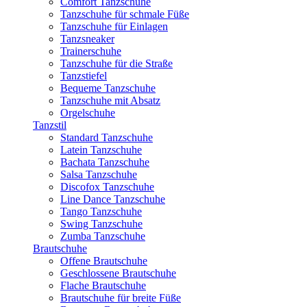
Comfort Tanzschuhe
Tanzschuhe für schmale Füße
Tanzschuhe für Einlagen
Tanzsneaker
Trainerschuhe
Tanzschuhe für die Straße
Tanzstiefel
Bequeme Tanzschuhe
Tanzschuhe mit Absatz
Orgelschuhe
Tanzstil
Standard Tanzschuhe
Latein Tanzschuhe
Bachata Tanzschuhe
Salsa Tanzschuhe
Discofox Tanzschuhe
Line Dance Tanzschuhe
Tango Tanzschuhe
Swing Tanzschuhe
Zumba Tanzschuhe
Brautschuhe
Offene Brautschuhe
Geschlossene Brautschuhe
Flache Brautschuhe
Brautschuhe für breite Füße