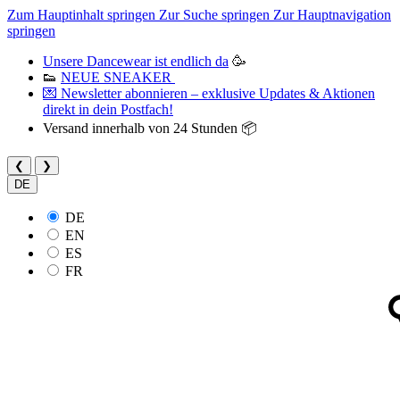
Zum Hauptinhalt springen
Zur Suche springen
Zur Hauptnavigation
springen
Unsere Dancewear ist endlich da
🥳
👟
NEUE SNEAKER
💌 Newsletter abonnieren – exklusive Updates & Aktionen
direkt in dein Postfach!
Versand innerhalb von 24 Stunden 📦
❮
❯
DE
DE
EN
ES
FR