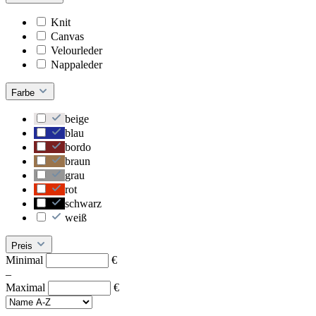
Knit
Canvas
Velourleder
Nappaleder
Farbe
beige
blau
bordo
braun
grau
rot
schwarz
weiß
Preis
Minimal
€
–
Maximal
€