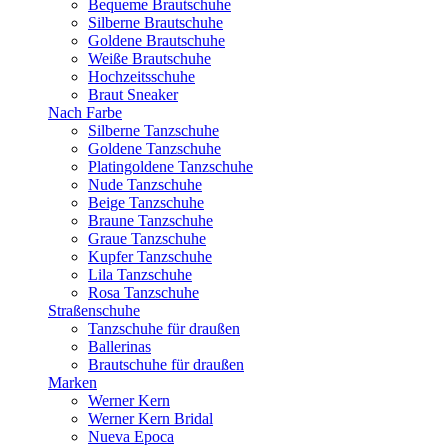
Bequeme Brautschuhe
Silberne Brautschuhe
Goldene Brautschuhe
Weiße Brautschuhe
Hochzeitsschuhe
Braut Sneaker
Nach Farbe
Silberne Tanzschuhe
Goldene Tanzschuhe
Platingoldene Tanzschuhe
Nude Tanzschuhe
Beige Tanzschuhe
Braune Tanzschuhe
Graue Tanzschuhe
Kupfer Tanzschuhe
Lila Tanzschuhe
Rosa Tanzschuhe
Straßenschuhe
Tanzschuhe für draußen
Ballerinas
Brautschuhe für draußen
Marken
Werner Kern
Werner Kern Bridal
Nueva Epoca