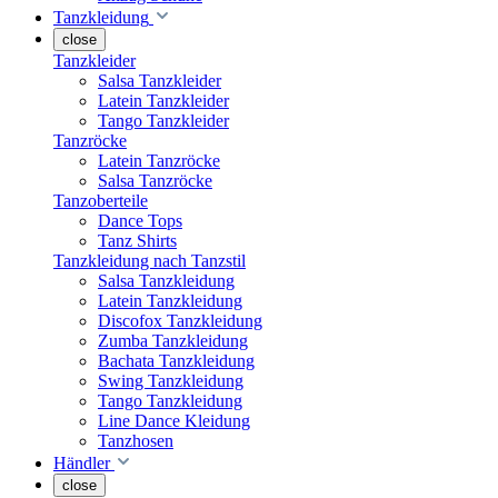
Tanzkleidung
close
Tanzkleider
Salsa Tanzkleider
Latein Tanzkleider
Tango Tanzkleider
Tanzröcke
Latein Tanzröcke
Salsa Tanzröcke
Tanzoberteile
Dance Tops
Tanz Shirts
Tanzkleidung nach Tanzstil
Salsa Tanzkleidung
Latein Tanzkleidung
Discofox Tanzkleidung
Zumba Tanzkleidung
Bachata Tanzkleidung
Swing Tanzkleidung
Tango Tanzkleidung
Line Dance Kleidung
Tanzhosen
Händler
close