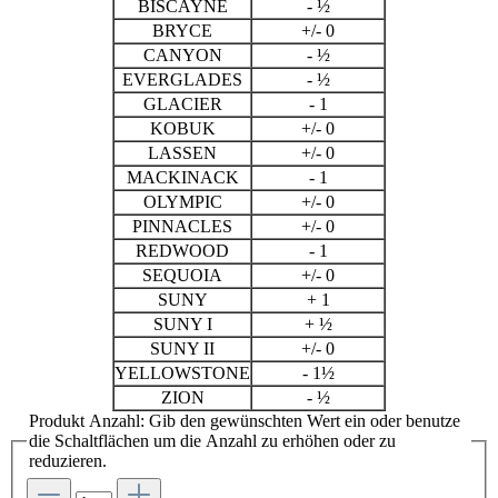
BISCAYNE
- ½
BRYCE
+/- 0
CANYON
- ½
EVERGLADES
- ½
GLACIER
- 1
KOBUK
+/- 0
LASSEN
+/- 0
MACKINACK
- 1
OLYMPIC
+/- 0
PINNACLES
+/- 0
REDWOOD
- 1
SEQUOIA
+/- 0
SUNY
+ 1
SUNY I
+ ½
SUNY II
+/- 0
YELLOWSTONE
- 1½
ZION
- ½
Produkt Anzahl: Gib den gewünschten Wert ein oder benutze
die Schaltflächen um die Anzahl zu erhöhen oder zu
reduzieren.