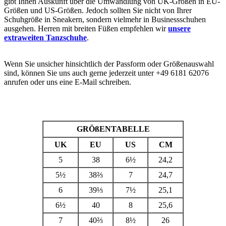
gibt Ihnen Auskunft über die Umwandlung von UK-Größen in EU-
Größen und US-Größen.
Jedoch sollten Sie nicht von Ihrer
Schuhgröße in Sneakern, sondern vielmehr in Businessschuhen
ausgehen. Herren mit breiten Füßen empfehlen wir
unsere
extraweiten Tanzschuhe
.
Wenn Sie unsicher hinsichtlich der Passform oder Größenauswahl
sind, können Sie uns auch gerne jederzeit unter +49 6181 62076
anrufen oder uns eine E-Mail schreiben.
GRÖßENTABELLE
UK
EU
US
CM
5
38
6
½
24,2
5½
38⅔
7
24,7
6
39⅓
7½
25,1
6½
40
8
25,6
7
40⅔
8½
26