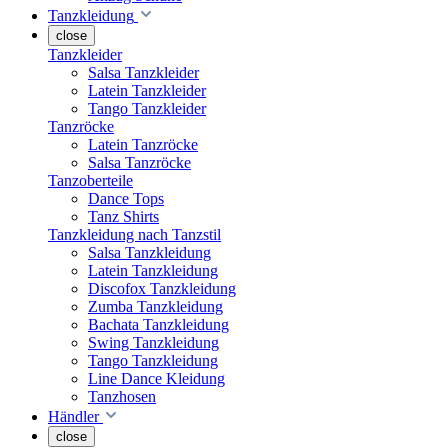
Tanzkleidung
close
Tanzkleider
Salsa Tanzkleider
Latein Tanzkleider
Tango Tanzkleider
Tanzröcke
Latein Tanzröcke
Salsa Tanzröcke
Tanzoberteile
Dance Tops
Tanz Shirts
Tanzkleidung nach Tanzstil
Salsa Tanzkleidung
Latein Tanzkleidung
Discofox Tanzkleidung
Zumba Tanzkleidung
Bachata Tanzkleidung
Swing Tanzkleidung
Tango Tanzkleidung
Line Dance Kleidung
Tanzhosen
Händler
close