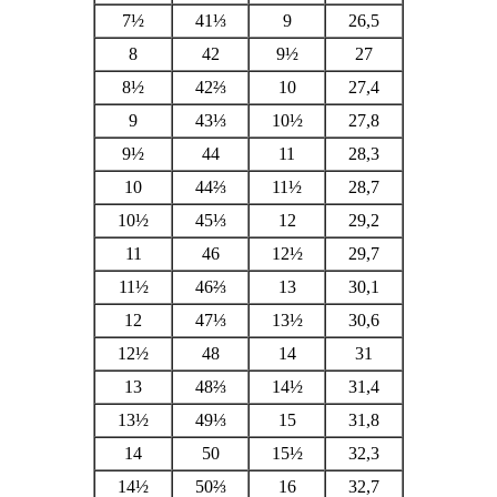
7½
41⅓
9
26,5
8
42
9½
27
8½
42⅔
10
27,4
9
43⅓
10½
27,8
9½
44
11
28,3
10
44⅔
11½
28,7
10½
45⅓
12
29,2
11
46
12½
29,7
11½
46⅔
13
30,1
12
47⅓
13½
30,6
12½
48
14
31
13
48⅔
14½
31,4
13½
49⅓
15
31,8
14
50
15½
32,3
14½
50⅔
16
32,7