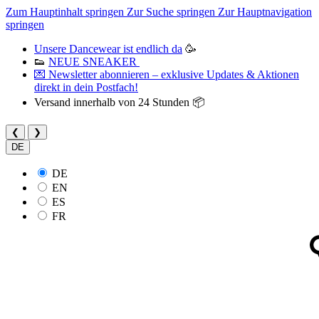
Zum Hauptinhalt springen
Zur Suche springen
Zur Hauptnavigation
springen
Unsere Dancewear ist endlich da
🥳
👟
NEUE SNEAKER
💌 Newsletter abonnieren – exklusive Updates & Aktionen
direkt in dein Postfach!
Versand innerhalb von 24 Stunden 📦
❮
❯
DE
DE
EN
ES
FR