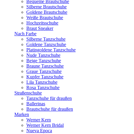
Bequeme Brautschuhe
Silberne Brautschuhe
Goldene Brautschuhe
Weiße Brautschuhe
Hochzeitsschuhe
Braut Sneaker
Nach Farbe
Silberne Tanzschuhe
Goldene Tanzschuhe
Platingoldene Tanzschuhe
Nude Tanzschuhe
Beige Tanzschuhe
Braune Tanzschuhe
Graue Tanzschuhe
Kupfer Tanzschuhe
Lila Tanzschuhe
Rosa Tanzschuhe
Straßenschuhe
Tanzschuhe für draußen
Ballerinas
Brautschuhe für draußen
Marken
Werner Kern
Werner Kern Bridal
Nueva Epoca