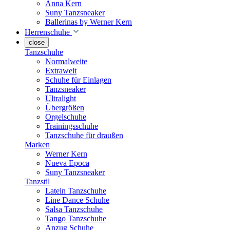
Anna Kern
Suny Tanzsneaker
Ballerinas by Werner Kern
Herrenschuhe
close
Tanzschuhe
Normalweite
Extraweit
Schuhe für Einlagen
Tanzsneaker
Ultralight
Übergrößen
Orgelschuhe
Trainingsschuhe
Tanzschuhe für draußen
Marken
Werner Kern
Nueva Epoca
Suny Tanzsneaker
Tanzstil
Latein Tanzschuhe
Line Dance Schuhe
Salsa Tanzschuhe
Tango Tanzschuhe
Anzug Schuhe