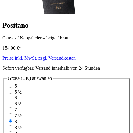
Positano
Canvas / Nappaleder
–
beige / braun
154,00 €*
Preise inkl. MwSt. zzgl. Versandkosten
Sofort verfügbar, Versand innerhalb von 24 Stunden
Größe (UK)
auswählen
5
5 ½
6
6 ½
7
7 ½
8
8 ½