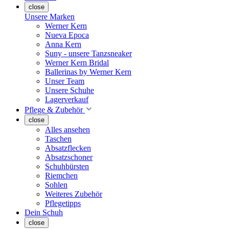
close
Unsere Marken
Werner Kern
Nueva Epoca
Anna Kern
Suny - unsere Tanzsneaker
Werner Kern Bridal
Ballerinas by Werner Kern
Unser Team
Unsere Schuhe
Lagerverkauf
Pflege & Zubehör
close
Alles ansehen
Taschen
Absatzflecken
Absatzschoner
Schuhbürsten
Riemchen
Sohlen
Weiteres Zubehör
Pflegetipps
Dein Schuh
close