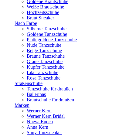
Goldene Brautschuhe
Weiße Brautschuhe
Hochzeitsschuhe
Braut Sneaker
Nach Farbe
Silberne Tanzschuhe
Goldene Tanzschuhe
Platingoldene Tanzschuhe
Nude Tanzschuhe
Beige Tanzschuhe
Braune Tanzschuhe
Graue Tanzschuhe
Kupfer Tanzschuhe
Lila Tanzschuhe
Rosa Tanzschuhe
Straßenschuhe
Tanzschuhe für draußen
Ballerinas
Brautschuhe für draußen
Marken
Werner Kern
Werner Kern Bridal
Nueva Epoca
Anna Kern
Suny Tanzsneaker