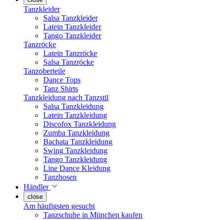
Tanzkleider
Salsa Tanzkleider
Latein Tanzkleider
Tango Tanzkleider
Tanzröcke
Latein Tanzröcke
Salsa Tanzröcke
Tanzoberteile
Dance Tops
Tanz Shirts
Tanzkleidung nach Tanzstil
Salsa Tanzkleidung
Latein Tanzkleidung
Discofox Tanzkleidung
Zumba Tanzkleidung
Bachata Tanzkleidung
Swing Tanzkleidung
Tango Tanzkleidung
Line Dance Kleidung
Tanzhosen
Händler
close
Am häufigsten gesucht
Tanzschuhe in München kaufen