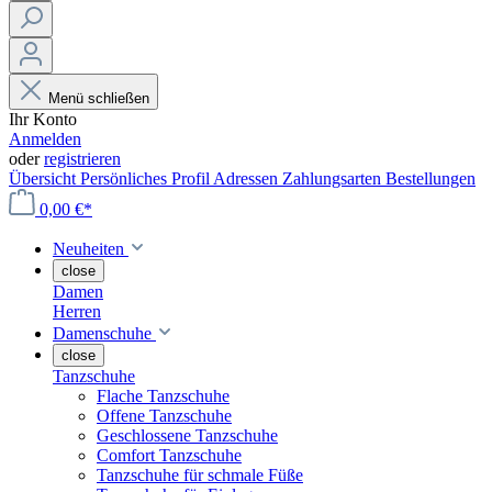
Menü schließen
Ihr Konto
Anmelden
oder
registrieren
Übersicht
Persönliches Profil
Adressen
Zahlungsarten
Bestellungen
0,00 €*
Neuheiten
close
Damen
Herren
Damenschuhe
close
Tanzschuhe
Flache Tanzschuhe
Offene Tanzschuhe
Geschlossene Tanzschuhe
Comfort Tanzschuhe
Tanzschuhe für schmale Füße