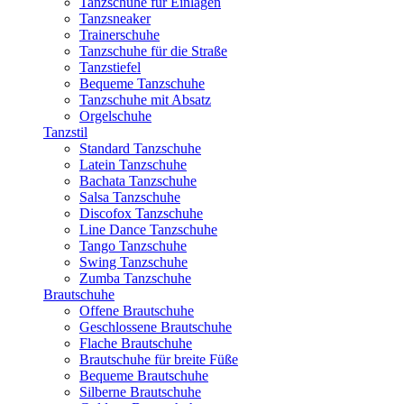
Tanzschuhe für Einlagen
Tanzsneaker
Trainerschuhe
Tanzschuhe für die Straße
Tanzstiefel
Bequeme Tanzschuhe
Tanzschuhe mit Absatz
Orgelschuhe
Tanzstil
Standard Tanzschuhe
Latein Tanzschuhe
Bachata Tanzschuhe
Salsa Tanzschuhe
Discofox Tanzschuhe
Line Dance Tanzschuhe
Tango Tanzschuhe
Swing Tanzschuhe
Zumba Tanzschuhe
Brautschuhe
Offene Brautschuhe
Geschlossene Brautschuhe
Flache Brautschuhe
Brautschuhe für breite Füße
Bequeme Brautschuhe
Silberne Brautschuhe