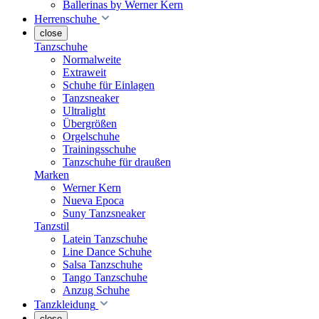
Ballerinas by Werner Kern
Herrenschuhe
close
Tanzschuhe
Normalweite
Extraweit
Schuhe für Einlagen
Tanzsneaker
Ultralight
Übergrößen
Orgelschuhe
Trainingsschuhe
Tanzschuhe für draußen
Marken
Werner Kern
Nueva Epoca
Suny Tanzsneaker
Tanzstil
Latein Tanzschuhe
Line Dance Schuhe
Salsa Tanzschuhe
Tango Tanzschuhe
Anzug Schuhe
Tanzkleidung
close