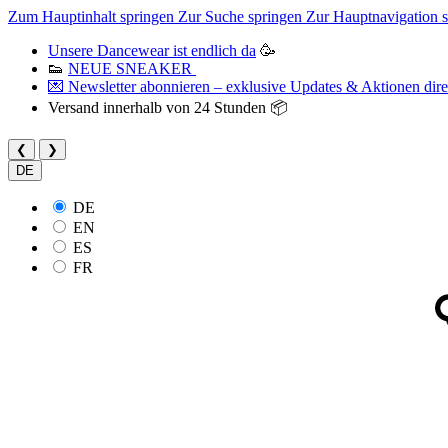
Zum Hauptinhalt springen
Zur Suche springen
Zur Hauptnavigation 
Unsere Dancewear ist endlich da
🥳
👟
NEUE SNEAKER
💌 Newsletter abonnieren – exklusive Updates & Aktionen direk
Versand innerhalb von 24 Stunden 📦
❮
❯
DE
DE
EN
ES
FR