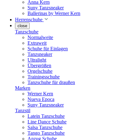
Anna Kern
Suny Tanzsneaker
Ballerinas by Werner Kern
Herrenschuhe
close
Tanzschuhe
Normalweite
Extraweit
Schuhe für Einlagen
Tanzsneaker
Ultralight
Übergrößen
Orgelschuhe
Trainingsschuhe
Tanzschuhe für draußen
Marken
Werner Kern
Nueva Epoca
Suny Tanzsneaker
Tanzstil
Latein Tanzschuhe
Line Dance Schuhe
Salsa Tanzschuhe
Tango Tanzschuhe
Anzug Schuhe