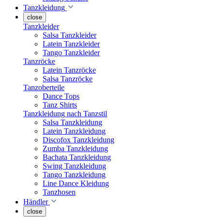
Tanzkleidung
close
Tanzkleider
Salsa Tanzkleider
Latein Tanzkleider
Tango Tanzkleider
Tanzröcke
Latein Tanzröcke
Salsa Tanzröcke
Tanzoberteile
Dance Tops
Tanz Shirts
Tanzkleidung nach Tanzstil
Salsa Tanzkleidung
Latein Tanzkleidung
Discofox Tanzkleidung
Zumba Tanzkleidung
Bachata Tanzkleidung
Swing Tanzkleidung
Tango Tanzkleidung
Line Dance Kleidung
Tanzhosen
Händler
close