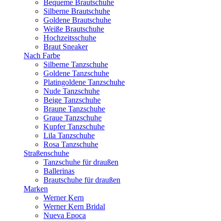
Bequeme Brautschuhe
Silberne Brautschuhe
Goldene Brautschuhe
Weiße Brautschuhe
Hochzeitsschuhe
Braut Sneaker
Nach Farbe
Silberne Tanzschuhe
Goldene Tanzschuhe
Platingoldene Tanzschuhe
Nude Tanzschuhe
Beige Tanzschuhe
Braune Tanzschuhe
Graue Tanzschuhe
Kupfer Tanzschuhe
Lila Tanzschuhe
Rosa Tanzschuhe
Straßenschuhe
Tanzschuhe für draußen
Ballerinas
Brautschuhe für draußen
Marken
Werner Kern
Werner Kern Bridal
Nueva Epoca