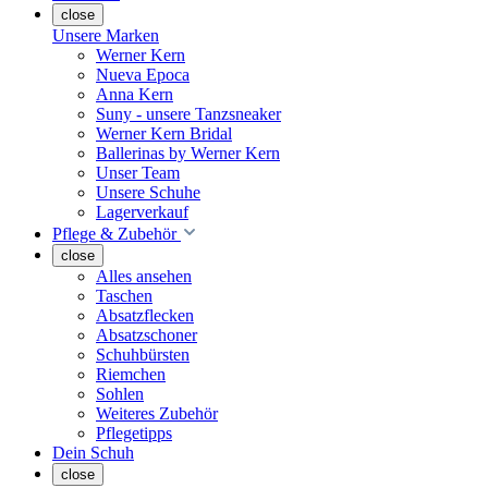
close
Unsere Marken
Werner Kern
Nueva Epoca
Anna Kern
Suny - unsere Tanzsneaker
Werner Kern Bridal
Ballerinas by Werner Kern
Unser Team
Unsere Schuhe
Lagerverkauf
Pflege & Zubehör
close
Alles ansehen
Taschen
Absatzflecken
Absatzschoner
Schuhbürsten
Riemchen
Sohlen
Weiteres Zubehör
Pflegetipps
Dein Schuh
close