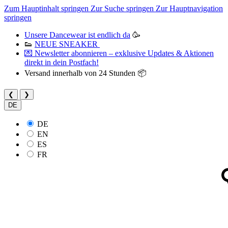
Zum Hauptinhalt springen
Zur Suche springen
Zur Hauptnavigation
springen
Unsere Dancewear ist endlich da
🥳
👟
NEUE SNEAKER
💌 Newsletter abonnieren – exklusive Updates & Aktionen
direkt in dein Postfach!
Versand innerhalb von 24 Stunden 📦
❮
❯
DE
DE
EN
ES
FR