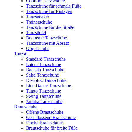
Comfort Tanzschuhe
Tanzschuhe für schmale Füße
Tanzschuhe für Einlagen
Tanzsneaker
Trainerschuhe
Tanzschuhe für die Straße
Tanzstiefel
Bequeme Tanzschuhe
Tanzschuhe mit Absatz
Orgelschuhe
Tanzstil
Standard Tanzschuhe
Latein Tanzschuhe
Bachata Tanzschuhe
Salsa Tanzschuhe
Discofox Tanzschuhe
Line Dance Tanzschuhe
Tango Tanzschuhe
Swing Tanzschuhe
Zumba Tanzschuhe
Brautschuhe
Offene Brautschuhe
Geschlossene Brautschuhe
Flache Brautschuhe
Brautschuhe für breite Füße