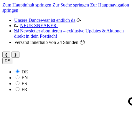
Zum Hauptinhalt springen
Zur Suche springen
Zur Hauptnavigation
springen
Unsere Dancewear ist endlich da
🥳
👟
NEUE SNEAKER
💌 Newsletter abonnieren – exklusive Updates & Aktionen
direkt in dein Postfach!
Versand innerhalb von 24 Stunden 📦
❮
❯
DE
DE
EN
ES
FR