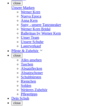
close
Unsere Marken
Werner Kern
Nueva Epoca
Anna Kern
Suny - unsere Tanzsneaker
Werner Kern Bridal
Ballerinas by Werner Kern
Unser Team
Unsere Schuhe
Lagerverkauf
Pflege & Zubehör
close
Alles ansehen
Taschen
Absatzflecken
Absatzschoner
Schuhbürsten
Riemchen
Sohlen
Weiteres Zubehör
Pflegetipps
Dein Schuh
close