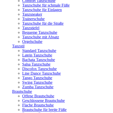
Comfort Tanzschuhe
Tanzschuhe für schmale Füße
Tanzschuhe für Einlagen
Tanzsneaker
Trainerschuhe
Tanzschuhe für die Straße
Tanzstiefel
Bequeme Tanzschuhe
Tanzschuhe mit Absatz
Orgelschuhe
Tanzstil
Standard Tanzschuhe
Latein Tanzschuhe
Bachata Tanzschuhe
Salsa Tanzschuhe
Discofox Tanzschuhe
Line Dance Tanzschuhe
Tango Tanzschuhe
Swing Tanzschuhe
Zumba Tanzschuhe
Brautschuhe
Offene Brautschuhe
Geschlossene Brautschuhe
Flache Brautschuhe
Brautschuhe für breite Füße