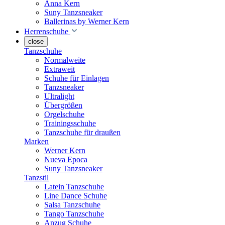
Anna Kern
Suny Tanzsneaker
Ballerinas by Werner Kern
Herrenschuhe
close
Tanzschuhe
Normalweite
Extraweit
Schuhe für Einlagen
Tanzsneaker
Ultralight
Übergrößen
Orgelschuhe
Trainingsschuhe
Tanzschuhe für draußen
Marken
Werner Kern
Nueva Epoca
Suny Tanzsneaker
Tanzstil
Latein Tanzschuhe
Line Dance Schuhe
Salsa Tanzschuhe
Tango Tanzschuhe
Anzug Schuhe