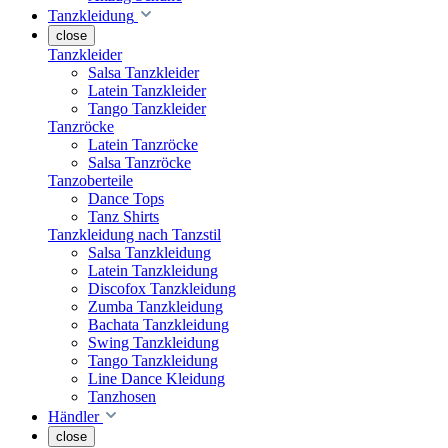
Tanzkleidung
close
Tanzkleider
Salsa Tanzkleider
Latein Tanzkleider
Tango Tanzkleider
Tanzröcke
Latein Tanzröcke
Salsa Tanzröcke
Tanzoberteile
Dance Tops
Tanz Shirts
Tanzkleidung nach Tanzstil
Salsa Tanzkleidung
Latein Tanzkleidung
Discofox Tanzkleidung
Zumba Tanzkleidung
Bachata Tanzkleidung
Swing Tanzkleidung
Tango Tanzkleidung
Line Dance Kleidung
Tanzhosen
Händler
close