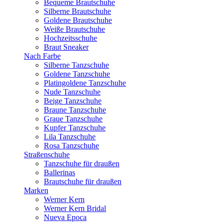
Bequeme Brautschuhe
Silberne Brautschuhe
Goldene Brautschuhe
Weiße Brautschuhe
Hochzeitsschuhe
Braut Sneaker
Nach Farbe
Silberne Tanzschuhe
Goldene Tanzschuhe
Platingoldene Tanzschuhe
Nude Tanzschuhe
Beige Tanzschuhe
Braune Tanzschuhe
Graue Tanzschuhe
Kupfer Tanzschuhe
Lila Tanzschuhe
Rosa Tanzschuhe
Straßenschuhe
Tanzschuhe für draußen
Ballerinas
Brautschuhe für draußen
Marken
Werner Kern
Werner Kern Bridal
Nueva Epoca