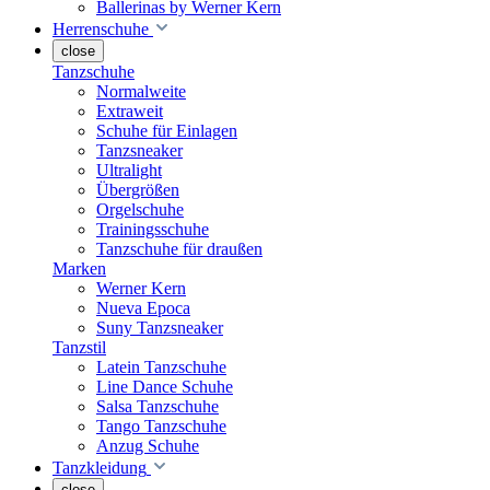
Ballerinas by Werner Kern
Herrenschuhe
close
Tanzschuhe
Normalweite
Extraweit
Schuhe für Einlagen
Tanzsneaker
Ultralight
Übergrößen
Orgelschuhe
Trainingsschuhe
Tanzschuhe für draußen
Marken
Werner Kern
Nueva Epoca
Suny Tanzsneaker
Tanzstil
Latein Tanzschuhe
Line Dance Schuhe
Salsa Tanzschuhe
Tango Tanzschuhe
Anzug Schuhe
Tanzkleidung
close