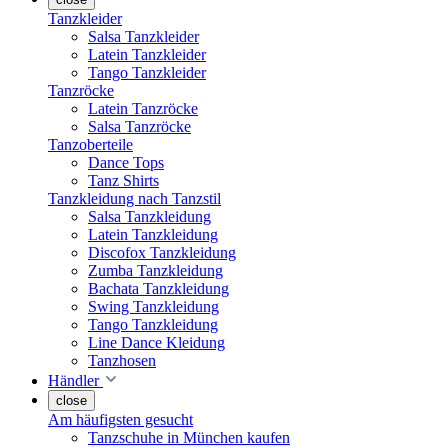
Tanzkleider
Salsa Tanzkleider
Latein Tanzkleider
Tango Tanzkleider
Tanzröcke
Latein Tanzröcke
Salsa Tanzröcke
Tanzoberteile
Dance Tops
Tanz Shirts
Tanzkleidung nach Tanzstil
Salsa Tanzkleidung
Latein Tanzkleidung
Discofox Tanzkleidung
Zumba Tanzkleidung
Bachata Tanzkleidung
Swing Tanzkleidung
Tango Tanzkleidung
Line Dance Kleidung
Tanzhosen
Händler
close
Am häufigsten gesucht
Tanzschuhe in München kaufen