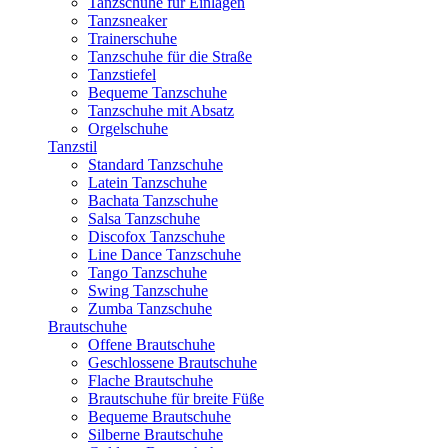
Tanzschuhe für Einlagen
Tanzsneaker
Trainerschuhe
Tanzschuhe für die Straße
Tanzstiefel
Bequeme Tanzschuhe
Tanzschuhe mit Absatz
Orgelschuhe
Tanzstil
Standard Tanzschuhe
Latein Tanzschuhe
Bachata Tanzschuhe
Salsa Tanzschuhe
Discofox Tanzschuhe
Line Dance Tanzschuhe
Tango Tanzschuhe
Swing Tanzschuhe
Zumba Tanzschuhe
Brautschuhe
Offene Brautschuhe
Geschlossene Brautschuhe
Flache Brautschuhe
Brautschuhe für breite Füße
Bequeme Brautschuhe
Silberne Brautschuhe