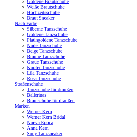
Goldene Brautschuhe
Weiße Brautschuhe
Hochzeitsschuhe
Braut Sneaker
Nach Farbe
Silberne Tanzschuhe
Goldene Tanzschuhe
Platingoldene Tanzschuhe
Nude Tanzschuhe
Beige Tanzschuhe
Braune Tanzschuhe
Graue Tanzschuhe
Kupfer Tanzschuhe
Lila Tanzschuhe
Rosa Tanzschuhe
Straßenschuhe
Tanzschuhe für draußen
Ballerinas
Brautschuhe für draußen
Marken
Werner Kern
Werner Kern Bridal
Nueva Epoca
Anna Kern
Suny Tanzsneaker