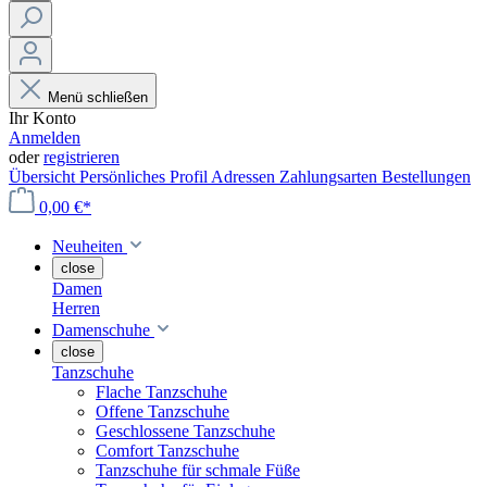
Menü schließen
Ihr Konto
Anmelden
oder
registrieren
Übersicht
Persönliches Profil
Adressen
Zahlungsarten
Bestellungen
0,00 €*
Neuheiten
close
Damen
Herren
Damenschuhe
close
Tanzschuhe
Flache Tanzschuhe
Offene Tanzschuhe
Geschlossene Tanzschuhe
Comfort Tanzschuhe
Tanzschuhe für schmale Füße