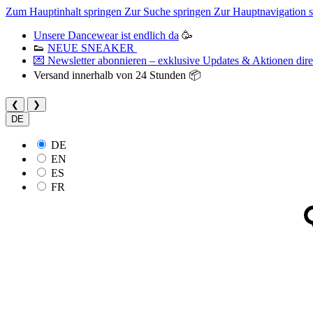
Zum Hauptinhalt springen
Zur Suche springen
Zur Hauptnavigation 
Unsere Dancewear ist endlich da
🥳
👟
NEUE SNEAKER
💌 Newsletter abonnieren – exklusive Updates & Aktionen direk
Versand innerhalb von 24 Stunden 📦
❮
❯
DE
DE
EN
ES
FR