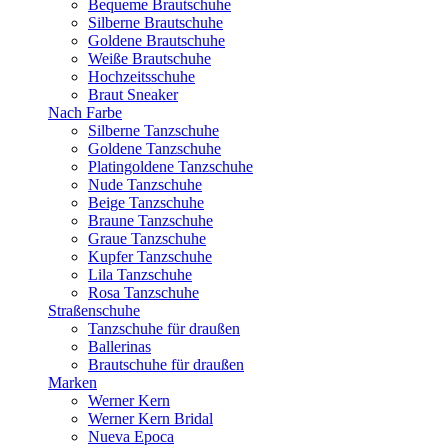
Bequeme Brautschuhe
Silberne Brautschuhe
Goldene Brautschuhe
Weiße Brautschuhe
Hochzeitsschuhe
Braut Sneaker
Nach Farbe
Silberne Tanzschuhe
Goldene Tanzschuhe
Platingoldene Tanzschuhe
Nude Tanzschuhe
Beige Tanzschuhe
Braune Tanzschuhe
Graue Tanzschuhe
Kupfer Tanzschuhe
Lila Tanzschuhe
Rosa Tanzschuhe
Straßenschuhe
Tanzschuhe für draußen
Ballerinas
Brautschuhe für draußen
Marken
Werner Kern
Werner Kern Bridal
Nueva Epoca