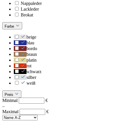
Nappaleder
Lackleder
Brokat
Farbe
beige
blau
bordo
braun
platin
rot
schwarz
silber
weiß
Preis
Minimal
€
–
Maximal
€