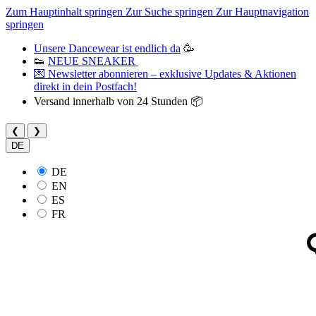
Zum Hauptinhalt springen
Zur Suche springen
Zur Hauptnavigation
springen
Unsere Dancewear ist endlich da
🥳
👟
NEUE SNEAKER
💌 Newsletter abonnieren – exklusive Updates & Aktionen
direkt in dein Postfach!
Versand innerhalb von 24 Stunden 📦
❮
❯
DE
DE
EN
ES
FR