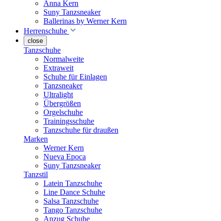
Anna Kern
Suny Tanzsneaker
Ballerinas by Werner Kern
Herrenschuhe
close
Tanzschuhe
Normalweite
Extraweit
Schuhe für Einlagen
Tanzsneaker
Ultralight
Übergrößen
Orgelschuhe
Trainingsschuhe
Tanzschuhe für draußen
Marken
Werner Kern
Nueva Epoca
Suny Tanzsneaker
Tanzstil
Latein Tanzschuhe
Line Dance Schuhe
Salsa Tanzschuhe
Tango Tanzschuhe
Anzug Schuhe