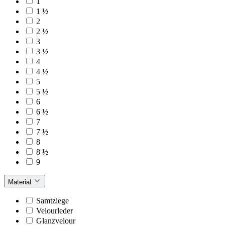
1
1 ½
2
2 ½
3
3 ½
4
4 ½
5
5 ½
6
6 ½
7
7 ½
8
8 ½
9
Material
Samtziege
Velourleder
Glanzvelour