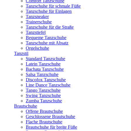
Comfort Tanzschuhe
Tanzschuhe für schmale Füße
Tanzschuhe für Einlagen
Tanzsneaker
Trainerschuhe
Tanzschuhe für die Straße
Tanzstiefel
Bequeme Tanzschuhe
Tanzschuhe mit Absatz
Orgelschuhe
Tanzstil
Standard Tanzschuhe
Latein Tanzschuhe
Bachata Tanzschuhe
Salsa Tanzschuhe
Discofox Tanzschuhe
Line Dance Tanzschuhe
Tango Tanzschuhe
Swing Tanzschuhe
Zumba Tanzschuhe
Brautschuhe
Offene Brautschuhe
Geschlossene Brautschuhe
Flache Brautschuhe
Brautschuhe für breite Füße