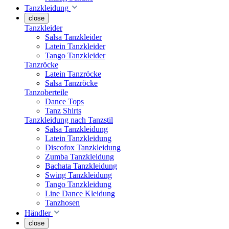
Tanzkleidung
close
Tanzkleider
Salsa Tanzkleider
Latein Tanzkleider
Tango Tanzkleider
Tanzröcke
Latein Tanzröcke
Salsa Tanzröcke
Tanzoberteile
Dance Tops
Tanz Shirts
Tanzkleidung nach Tanzstil
Salsa Tanzkleidung
Latein Tanzkleidung
Discofox Tanzkleidung
Zumba Tanzkleidung
Bachata Tanzkleidung
Swing Tanzkleidung
Tango Tanzkleidung
Line Dance Kleidung
Tanzhosen
Händler
close