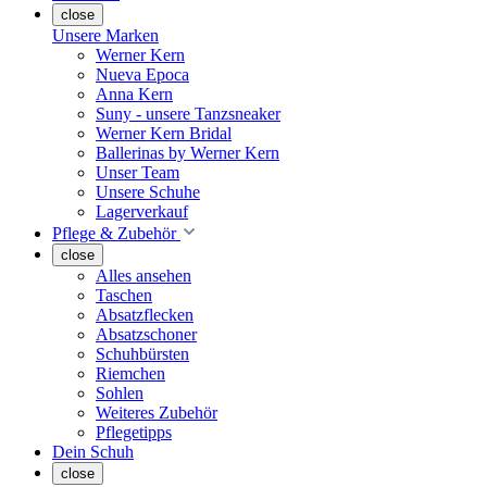
close
Unsere Marken
Werner Kern
Nueva Epoca
Anna Kern
Suny - unsere Tanzsneaker
Werner Kern Bridal
Ballerinas by Werner Kern
Unser Team
Unsere Schuhe
Lagerverkauf
Pflege & Zubehör
close
Alles ansehen
Taschen
Absatzflecken
Absatzschoner
Schuhbürsten
Riemchen
Sohlen
Weiteres Zubehör
Pflegetipps
Dein Schuh
close