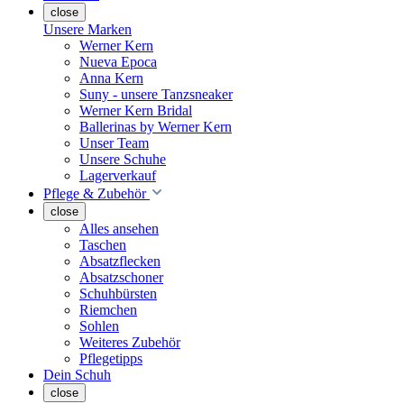
close
Unsere Marken
Werner Kern
Nueva Epoca
Anna Kern
Suny - unsere Tanzsneaker
Werner Kern Bridal
Ballerinas by Werner Kern
Unser Team
Unsere Schuhe
Lagerverkauf
Pflege & Zubehör
close
Alles ansehen
Taschen
Absatzflecken
Absatzschoner
Schuhbürsten
Riemchen
Sohlen
Weiteres Zubehör
Pflegetipps
Dein Schuh
close