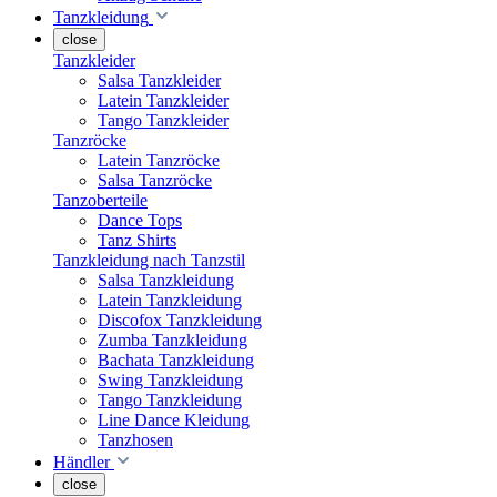
Tanzkleidung
close
Tanzkleider
Salsa Tanzkleider
Latein Tanzkleider
Tango Tanzkleider
Tanzröcke
Latein Tanzröcke
Salsa Tanzröcke
Tanzoberteile
Dance Tops
Tanz Shirts
Tanzkleidung nach Tanzstil
Salsa Tanzkleidung
Latein Tanzkleidung
Discofox Tanzkleidung
Zumba Tanzkleidung
Bachata Tanzkleidung
Swing Tanzkleidung
Tango Tanzkleidung
Line Dance Kleidung
Tanzhosen
Händler
close