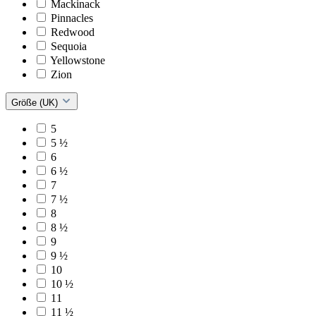
Mackinack
Pinnacles
Redwood
Sequoia
Yellowstone
Zion
Größe (UK)
5
5 ½
6
6 ½
7
7 ½
8
8 ½
9
9 ½
10
10 ½
11
11 ½