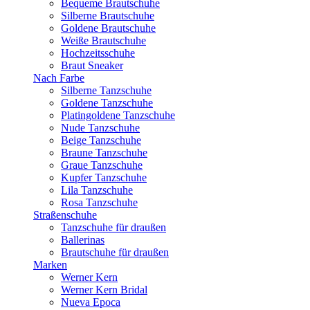
Bequeme Brautschuhe
Silberne Brautschuhe
Goldene Brautschuhe
Weiße Brautschuhe
Hochzeitsschuhe
Braut Sneaker
Nach Farbe
Silberne Tanzschuhe
Goldene Tanzschuhe
Platingoldene Tanzschuhe
Nude Tanzschuhe
Beige Tanzschuhe
Braune Tanzschuhe
Graue Tanzschuhe
Kupfer Tanzschuhe
Lila Tanzschuhe
Rosa Tanzschuhe
Straßenschuhe
Tanzschuhe für draußen
Ballerinas
Brautschuhe für draußen
Marken
Werner Kern
Werner Kern Bridal
Nueva Epoca