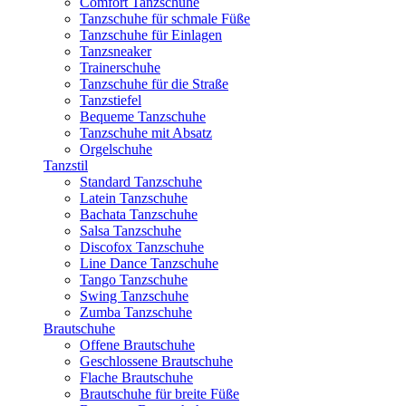
Comfort Tanzschuhe
Tanzschuhe für schmale Füße
Tanzschuhe für Einlagen
Tanzsneaker
Trainerschuhe
Tanzschuhe für die Straße
Tanzstiefel
Bequeme Tanzschuhe
Tanzschuhe mit Absatz
Orgelschuhe
Tanzstil
Standard Tanzschuhe
Latein Tanzschuhe
Bachata Tanzschuhe
Salsa Tanzschuhe
Discofox Tanzschuhe
Line Dance Tanzschuhe
Tango Tanzschuhe
Swing Tanzschuhe
Zumba Tanzschuhe
Brautschuhe
Offene Brautschuhe
Geschlossene Brautschuhe
Flache Brautschuhe
Brautschuhe für breite Füße