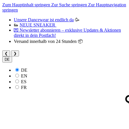
Zum Hauptinhalt springen
Zur Suche springen
Zur Hauptnavigation
springen
Unsere Dancewear ist endlich da
🥳
👟
NEUE SNEAKER
💌 Newsletter abonnieren – exklusive Updates & Aktionen
direkt in dein Postfach!
Versand innerhalb von 24 Stunden 📦
❮
❯
DE
DE
EN
ES
FR