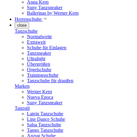
Anna Kern
Suny Tanzsneaker
Ballerinas by Werner Kern
Herrenschuhe
close
Tanzschuhe
Normalweite
Extraweit
Schuhe für Einlagen
Tanzsneaker
Ultralight
Übergrößen
Orgelschuhe
Trainingsschuhe
Tanzschuhe für draußen
Marken
Werner Kern
Nueva Epoca
Suny Tanzsneaker
Tanzstil
Latein Tanzschuhe
Line Dance Schuhe
Salsa Tanzschuhe
Tango Tanzschuhe
Anzug Schuhe