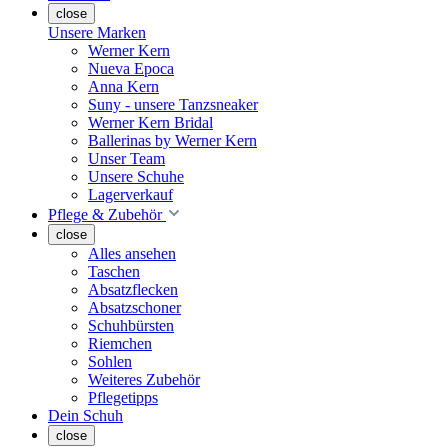
close
Unsere Marken
Werner Kern
Nueva Epoca
Anna Kern
Suny - unsere Tanzsneaker
Werner Kern Bridal
Ballerinas by Werner Kern
Unser Team
Unsere Schuhe
Lagerverkauf
Pflege & Zubehör
close
Alles ansehen
Taschen
Absatzflecken
Absatzschoner
Schuhbürsten
Riemchen
Sohlen
Weiteres Zubehör
Pflegetipps
Dein Schuh
close