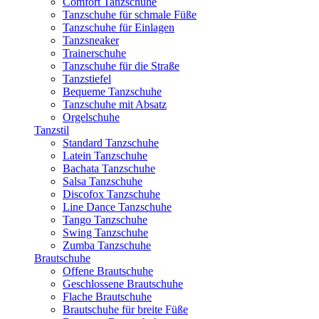
Comfort Tanzschuhe
Tanzschuhe für schmale Füße
Tanzschuhe für Einlagen
Tanzsneaker
Trainerschuhe
Tanzschuhe für die Straße
Tanzstiefel
Bequeme Tanzschuhe
Tanzschuhe mit Absatz
Orgelschuhe
Tanzstil
Standard Tanzschuhe
Latein Tanzschuhe
Bachata Tanzschuhe
Salsa Tanzschuhe
Discofox Tanzschuhe
Line Dance Tanzschuhe
Tango Tanzschuhe
Swing Tanzschuhe
Zumba Tanzschuhe
Brautschuhe
Offene Brautschuhe
Geschlossene Brautschuhe
Flache Brautschuhe
Brautschuhe für breite Füße