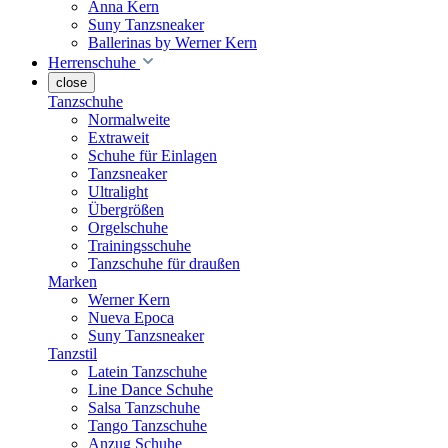
Anna Kern
Suny Tanzsneaker
Ballerinas by Werner Kern
Herrenschuhe
close
Tanzschuhe
Normalweite
Extraweit
Schuhe für Einlagen
Tanzsneaker
Ultralight
Übergrößen
Orgelschuhe
Trainingsschuhe
Tanzschuhe für draußen
Marken
Werner Kern
Nueva Epoca
Suny Tanzsneaker
Tanzstil
Latein Tanzschuhe
Line Dance Schuhe
Salsa Tanzschuhe
Tango Tanzschuhe
Anzug Schuhe