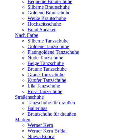
Bequeme Brautschuhe
Silberne Brautschuhe
Goldene Brautschuhe
Weiße Brautschuhe
Hochzeitsschuhe
Braut Sneaker
Nach Farbe
Silberne Tanzschuhe
Goldene Tanzschuhe
Platingoldene Tanzschuhe
Nude Tanzschuhe
Beige Tanzschuhe
Braune Tanzschuhe
Graue Tanzschuhe
Kupfer Tanzschuhe
Lila Tanzschuhe
Rosa Tanzschuhe
Straßenschuhe
Tanzschuhe für draußen
Ballerinas
Brautschuhe für draußen
Marken
Werner Kern
Werner Kern Bridal
Nueva Epoca