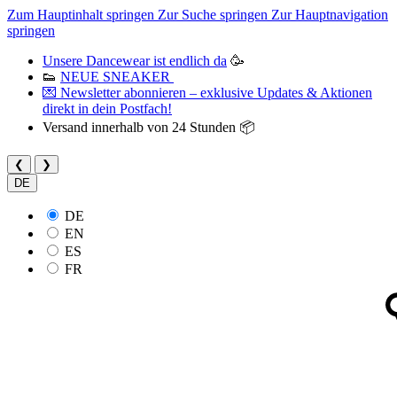
Zum Hauptinhalt springen
Zur Suche springen
Zur Hauptnavigation
springen
Unsere Dancewear ist endlich da
🥳
👟
NEUE SNEAKER
💌 Newsletter abonnieren – exklusive Updates & Aktionen
direkt in dein Postfach!
Versand innerhalb von 24 Stunden 📦
❮
❯
DE
DE
EN
ES
FR