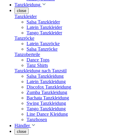
Tanzkleidung
close
Tanzkleider
Salsa Tanzkleider
Latein Tanzkleider
Tango Tanzkleider
Tanzröcke
Latein Tanzröcke
Salsa Tanzröcke
Tanzoberteile
Dance Tops
Tanz Shirts
Tanzkleidung nach Tanzstil
Salsa Tanzkleidung
Latein Tanzkleidung
Discofox Tanzkleidung
Zumba Tanzkleidung
Bachata Tanzkleidung
Swing Tanzkleidung
Tango Tanzkleidung
Line Dance Kleidung
Tanzhosen
Händler
close