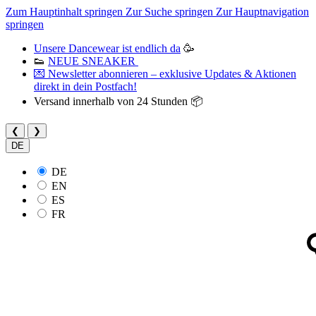
Zum Hauptinhalt springen
Zur Suche springen
Zur Hauptnavigation
springen
Unsere Dancewear ist endlich da
🥳
👟
NEUE SNEAKER
💌 Newsletter abonnieren – exklusive Updates & Aktionen
direkt in dein Postfach!
Versand innerhalb von 24 Stunden 📦
❮
❯
DE
DE
EN
ES
FR