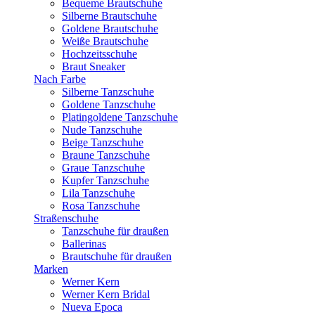
Bequeme Brautschuhe
Silberne Brautschuhe
Goldene Brautschuhe
Weiße Brautschuhe
Hochzeitsschuhe
Braut Sneaker
Nach Farbe
Silberne Tanzschuhe
Goldene Tanzschuhe
Platingoldene Tanzschuhe
Nude Tanzschuhe
Beige Tanzschuhe
Braune Tanzschuhe
Graue Tanzschuhe
Kupfer Tanzschuhe
Lila Tanzschuhe
Rosa Tanzschuhe
Straßenschuhe
Tanzschuhe für draußen
Ballerinas
Brautschuhe für draußen
Marken
Werner Kern
Werner Kern Bridal
Nueva Epoca