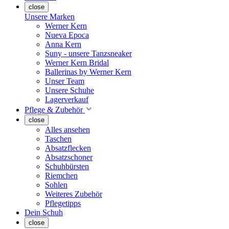
close
Unsere Marken
Werner Kern
Nueva Epoca
Anna Kern
Suny - unsere Tanzsneaker
Werner Kern Bridal
Ballerinas by Werner Kern
Unser Team
Unsere Schuhe
Lagerverkauf
Pflege & Zubehör
close
Alles ansehen
Taschen
Absatzflecken
Absatzschoner
Schuhbürsten
Riemchen
Sohlen
Weiteres Zubehör
Pflegetipps
Dein Schuh
close