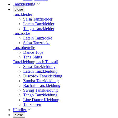
Tanzkleidung
close
Tanzkleider
Salsa Tanzkleider
Latein Tanzkleider
Tango Tanzkleider
Tanzröcke
Latein Tanzröcke
Salsa Tanzröcke
Tanzoberteile
Dance Tops
Tanz Shirts
Tanzkleidung nach Tanzstil
Salsa Tanzkleidung
Latein Tanzkleidung
Discofox Tanzkleidung
Zumba Tanzkleidung
Bachata Tanzkleidung
Swing Tanzkleidung
Tango Tanzkleidung
Line Dance Kleidung
Tanzhosen
Händler
close