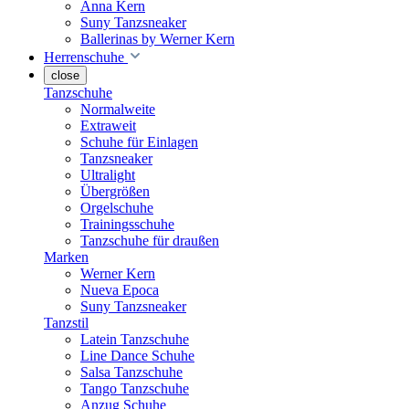
Anna Kern
Suny Tanzsneaker
Ballerinas by Werner Kern
Herrenschuhe
close
Tanzschuhe
Normalweite
Extraweit
Schuhe für Einlagen
Tanzsneaker
Ultralight
Übergrößen
Orgelschuhe
Trainingsschuhe
Tanzschuhe für draußen
Marken
Werner Kern
Nueva Epoca
Suny Tanzsneaker
Tanzstil
Latein Tanzschuhe
Line Dance Schuhe
Salsa Tanzschuhe
Tango Tanzschuhe
Anzug Schuhe