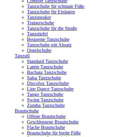
Comfort Tanzschuhe
Tanzschuhe für schmale Füße
Tanzschuhe für Einlagen
Tanzsneaker
Trainerschuhe
Tanzschuhe für die Straße
Tanzstiefel
Bequeme Tanzschuhe
Tanzschuhe mit Absatz
Orgelschuhe
Tanzstil
Standard Tanzschuhe
Latein Tanzschuhe
Bachata Tanzschuhe
Salsa Tanzschuhe
Discofox Tanzschuhe
Line Dance Tanzschuhe
Tango Tanzschuhe
Swing Tanzschuhe
Zumba Tanzschuhe
Brautschuhe
Offene Brautschuhe
Geschlossene Brautschuhe
Flache Brautschuhe
Brautschuhe für breite Füße