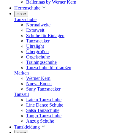
Ballerinas by Werner Kern
Herrenschuhe
close
Tanzschuhe
Normalweite
Extraweit
Schuhe für Einlagen
Tanzsneaker
Ultralight
Übergrößen
Orgelschuhe
Trainingsschuhe
Tanzschuhe für draußen
Marken
Werner Kern
Nueva Epoca
Suny Tanzsneaker
Tanzstil
Latein Tanzschuhe
Line Dance Schuhe
Salsa Tanzschuhe
Tango Tanzschuhe
Anzug Schuhe
Tanzkleidung
close