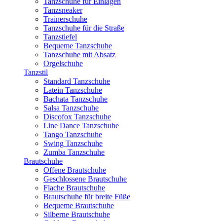
Tanzschuhe für Einlagen
Tanzsneaker
Trainerschuhe
Tanzschuhe für die Straße
Tanzstiefel
Bequeme Tanzschuhe
Tanzschuhe mit Absatz
Orgelschuhe
Tanzstil
Standard Tanzschuhe
Latein Tanzschuhe
Bachata Tanzschuhe
Salsa Tanzschuhe
Discofox Tanzschuhe
Line Dance Tanzschuhe
Tango Tanzschuhe
Swing Tanzschuhe
Zumba Tanzschuhe
Brautschuhe
Offene Brautschuhe
Geschlossene Brautschuhe
Flache Brautschuhe
Brautschuhe für breite Füße
Bequeme Brautschuhe
Silberne Brautschuhe