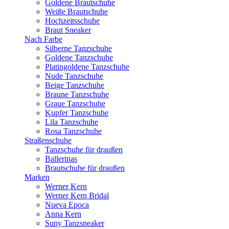
Goldene Brautschuhe
Weiße Brautschuhe
Hochzeitsschuhe
Braut Sneaker
Nach Farbe
Silberne Tanzschuhe
Goldene Tanzschuhe
Platingoldene Tanzschuhe
Nude Tanzschuhe
Beige Tanzschuhe
Braune Tanzschuhe
Graue Tanzschuhe
Kupfer Tanzschuhe
Lila Tanzschuhe
Rosa Tanzschuhe
Straßenschuhe
Tanzschuhe für draußen
Ballerinas
Brautschuhe für draußen
Marken
Werner Kern
Werner Kern Bridal
Nueva Epoca
Anna Kern
Suny Tanzsneaker