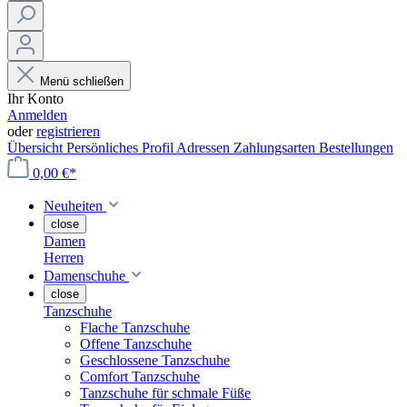
Menü schließen
Ihr Konto
Anmelden
oder
registrieren
Übersicht
Persönliches Profil
Adressen
Zahlungsarten
Bestellungen
0,00 €*
Neuheiten
close
Damen
Herren
Damenschuhe
close
Tanzschuhe
Flache Tanzschuhe
Offene Tanzschuhe
Geschlossene Tanzschuhe
Comfort Tanzschuhe
Tanzschuhe für schmale Füße