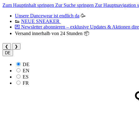
Zum Hauptinhalt springen
Zur Suche springen
Zur Hauptnavigation 
Unsere Dancewear ist endlich da
🥳
👟
NEUE SNEAKER
💌 Newsletter abonnieren – exklusive Updates & Aktionen direk
Versand innerhalb von 24 Stunden 📦
❮
❯
DE
DE
EN
ES
FR