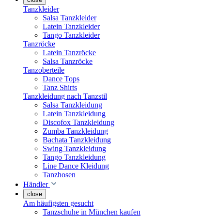
Tanzkleider
Salsa Tanzkleider
Latein Tanzkleider
Tango Tanzkleider
Tanzröcke
Latein Tanzröcke
Salsa Tanzröcke
Tanzoberteile
Dance Tops
Tanz Shirts
Tanzkleidung nach Tanzstil
Salsa Tanzkleidung
Latein Tanzkleidung
Discofox Tanzkleidung
Zumba Tanzkleidung
Bachata Tanzkleidung
Swing Tanzkleidung
Tango Tanzkleidung
Line Dance Kleidung
Tanzhosen
Händler
close
Am häufigsten gesucht
Tanzschuhe in München kaufen