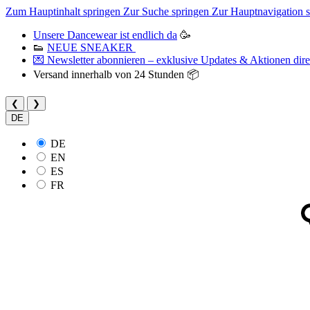
Zum Hauptinhalt springen
Zur Suche springen
Zur Hauptnavigation 
Unsere Dancewear ist endlich da
🥳
👟
NEUE SNEAKER
💌 Newsletter abonnieren – exklusive Updates & Aktionen direk
Versand innerhalb von 24 Stunden 📦
❮
❯
DE
DE
EN
ES
FR