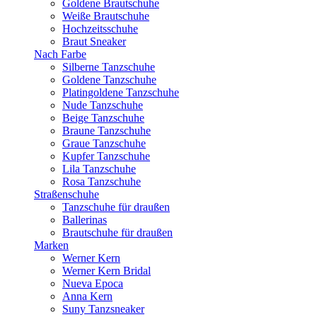
Goldene Brautschuhe
Weiße Brautschuhe
Hochzeitsschuhe
Braut Sneaker
Nach Farbe
Silberne Tanzschuhe
Goldene Tanzschuhe
Platingoldene Tanzschuhe
Nude Tanzschuhe
Beige Tanzschuhe
Braune Tanzschuhe
Graue Tanzschuhe
Kupfer Tanzschuhe
Lila Tanzschuhe
Rosa Tanzschuhe
Straßenschuhe
Tanzschuhe für draußen
Ballerinas
Brautschuhe für draußen
Marken
Werner Kern
Werner Kern Bridal
Nueva Epoca
Anna Kern
Suny Tanzsneaker