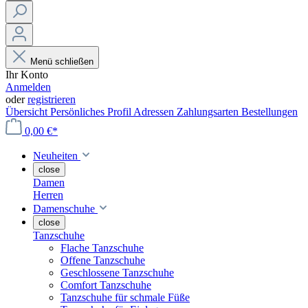
Menü schließen
Ihr Konto
Anmelden
oder
registrieren
Übersicht
Persönliches Profil
Adressen
Zahlungsarten
Bestellungen
0,00 €*
Neuheiten
close
Damen
Herren
Damenschuhe
close
Tanzschuhe
Flache Tanzschuhe
Offene Tanzschuhe
Geschlossene Tanzschuhe
Comfort Tanzschuhe
Tanzschuhe für schmale Füße