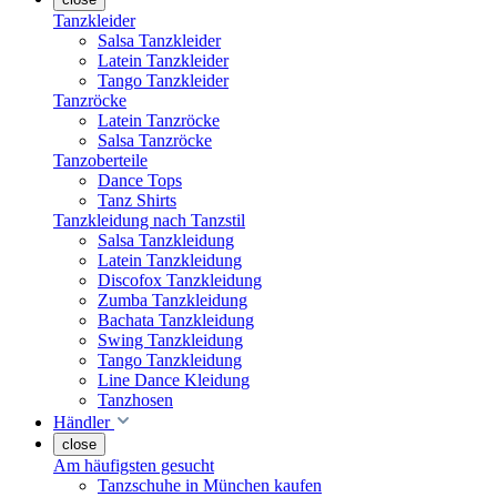
Tanzkleider
Salsa Tanzkleider
Latein Tanzkleider
Tango Tanzkleider
Tanzröcke
Latein Tanzröcke
Salsa Tanzröcke
Tanzoberteile
Dance Tops
Tanz Shirts
Tanzkleidung nach Tanzstil
Salsa Tanzkleidung
Latein Tanzkleidung
Discofox Tanzkleidung
Zumba Tanzkleidung
Bachata Tanzkleidung
Swing Tanzkleidung
Tango Tanzkleidung
Line Dance Kleidung
Tanzhosen
Händler
close
Am häufigsten gesucht
Tanzschuhe in München kaufen