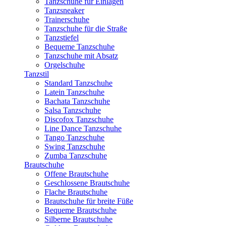
Tanzschuhe für Einlagen
Tanzsneaker
Trainerschuhe
Tanzschuhe für die Straße
Tanzstiefel
Bequeme Tanzschuhe
Tanzschuhe mit Absatz
Orgelschuhe
Tanzstil
Standard Tanzschuhe
Latein Tanzschuhe
Bachata Tanzschuhe
Salsa Tanzschuhe
Discofox Tanzschuhe
Line Dance Tanzschuhe
Tango Tanzschuhe
Swing Tanzschuhe
Zumba Tanzschuhe
Brautschuhe
Offene Brautschuhe
Geschlossene Brautschuhe
Flache Brautschuhe
Brautschuhe für breite Füße
Bequeme Brautschuhe
Silberne Brautschuhe