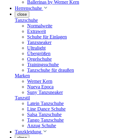
Ballerinas by Werner Kern
Herrenschuhe
close
Tanzschuhe
Normalweite
Extraweit
Schuhe für Einlagen
Tanzsneaker
Ultralight
Übergrößen
Orgelschuhe
Trainingsschuhe
Tanzschuhe für draußen
Marken
Werner Kern
Nueva Epoca
Suny Tanzsneaker
Tanzstil
Latein Tanzschuhe
Line Dance Schuhe
Salsa Tanzschuhe
Tango Tanzschuhe
Anzug Schuhe
Tanzkleidung
close