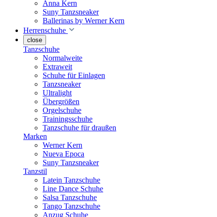
Anna Kern
Suny Tanzsneaker
Ballerinas by Werner Kern
Herrenschuhe
close
Tanzschuhe
Normalweite
Extraweit
Schuhe für Einlagen
Tanzsneaker
Ultralight
Übergrößen
Orgelschuhe
Trainingsschuhe
Tanzschuhe für draußen
Marken
Werner Kern
Nueva Epoca
Suny Tanzsneaker
Tanzstil
Latein Tanzschuhe
Line Dance Schuhe
Salsa Tanzschuhe
Tango Tanzschuhe
Anzug Schuhe