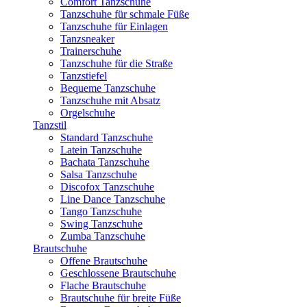
Comfort Tanzschuhe
Tanzschuhe für schmale Füße
Tanzschuhe für Einlagen
Tanzsneaker
Trainerschuhe
Tanzschuhe für die Straße
Tanzstiefel
Bequeme Tanzschuhe
Tanzschuhe mit Absatz
Orgelschuhe
Tanzstil
Standard Tanzschuhe
Latein Tanzschuhe
Bachata Tanzschuhe
Salsa Tanzschuhe
Discofox Tanzschuhe
Line Dance Tanzschuhe
Tango Tanzschuhe
Swing Tanzschuhe
Zumba Tanzschuhe
Brautschuhe
Offene Brautschuhe
Geschlossene Brautschuhe
Flache Brautschuhe
Brautschuhe für breite Füße