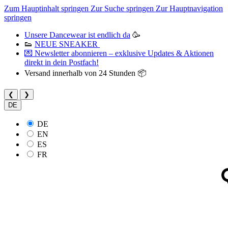
Zum Hauptinhalt springen
Zur Suche springen
Zur Hauptnavigation
springen
Unsere Dancewear ist endlich da
🥳
👟
NEUE SNEAKER
💌 Newsletter abonnieren – exklusive Updates & Aktionen
direkt in dein Postfach!
Versand innerhalb von 24 Stunden 📦
❮
❯
DE
DE
EN
ES
FR