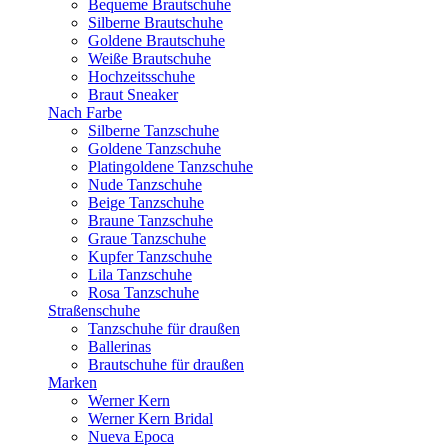
Bequeme Brautschuhe
Silberne Brautschuhe
Goldene Brautschuhe
Weiße Brautschuhe
Hochzeitsschuhe
Braut Sneaker
Nach Farbe
Silberne Tanzschuhe
Goldene Tanzschuhe
Platingoldene Tanzschuhe
Nude Tanzschuhe
Beige Tanzschuhe
Braune Tanzschuhe
Graue Tanzschuhe
Kupfer Tanzschuhe
Lila Tanzschuhe
Rosa Tanzschuhe
Straßenschuhe
Tanzschuhe für draußen
Ballerinas
Brautschuhe für draußen
Marken
Werner Kern
Werner Kern Bridal
Nueva Epoca