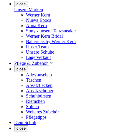
close
Unsere Marken
Werner Kern
Nueva Epoca
Anna Kern
Suny - unsere Tanzsneaker
Werner Kern Bridal
Ballerinas by Werner Kern
Unser Team
Unsere Schuhe
Lagerverkauf
Pflege & Zubehör
close
Alles ansehen
Taschen
Absatzflecken
Absatzschoner
Schuhbürsten
Riemchen
Sohlen
Weiteres Zubehör
Pflegetipps
Dein Schuh
close