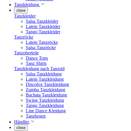
Tanzkleidung
close
Tanzkleider
Salsa Tanzkleider
Latein Tanzkleider
Tango Tanzkleider
Tanzröcke
Latein Tanzröcke
Salsa Tanzröcke
Tanzoberteile
Dance Tops
Tanz Shirts
Tanzkleidung nach Tanzstil
Salsa Tanzkleidung
Latein Tanzkleidung
Discofox Tanzkleidung
Zumba Tanzkleidung
Bachata Tanzkleidung
Swing Tanzkleidung
Tango Tanzkleidung
Line Dance Kleidung
Tanzhosen
Händler
close