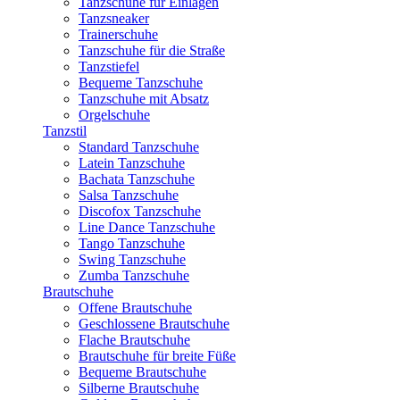
Tanzschuhe für Einlagen
Tanzsneaker
Trainerschuhe
Tanzschuhe für die Straße
Tanzstiefel
Bequeme Tanzschuhe
Tanzschuhe mit Absatz
Orgelschuhe
Tanzstil
Standard Tanzschuhe
Latein Tanzschuhe
Bachata Tanzschuhe
Salsa Tanzschuhe
Discofox Tanzschuhe
Line Dance Tanzschuhe
Tango Tanzschuhe
Swing Tanzschuhe
Zumba Tanzschuhe
Brautschuhe
Offene Brautschuhe
Geschlossene Brautschuhe
Flache Brautschuhe
Brautschuhe für breite Füße
Bequeme Brautschuhe
Silberne Brautschuhe