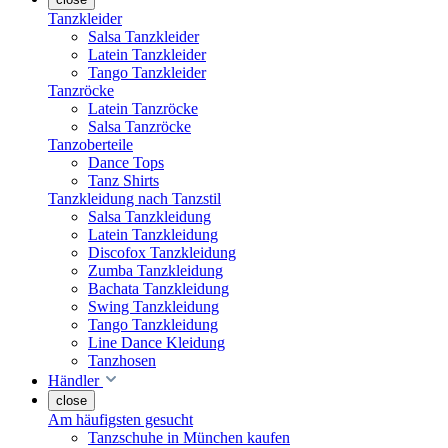
Tanzkleider
Salsa Tanzkleider
Latein Tanzkleider
Tango Tanzkleider
Tanzröcke
Latein Tanzröcke
Salsa Tanzröcke
Tanzoberteile
Dance Tops
Tanz Shirts
Tanzkleidung nach Tanzstil
Salsa Tanzkleidung
Latein Tanzkleidung
Discofox Tanzkleidung
Zumba Tanzkleidung
Bachata Tanzkleidung
Swing Tanzkleidung
Tango Tanzkleidung
Line Dance Kleidung
Tanzhosen
Händler
close
Am häufigsten gesucht
Tanzschuhe in München kaufen