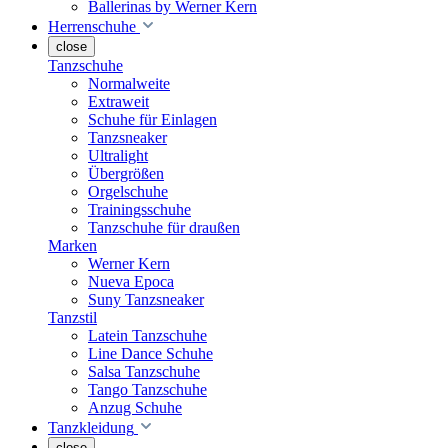
Ballerinas by Werner Kern
Herrenschuhe
close
Tanzschuhe
Normalweite
Extraweit
Schuhe für Einlagen
Tanzsneaker
Ultralight
Übergrößen
Orgelschuhe
Trainingsschuhe
Tanzschuhe für draußen
Marken
Werner Kern
Nueva Epoca
Suny Tanzsneaker
Tanzstil
Latein Tanzschuhe
Line Dance Schuhe
Salsa Tanzschuhe
Tango Tanzschuhe
Anzug Schuhe
Tanzkleidung
close