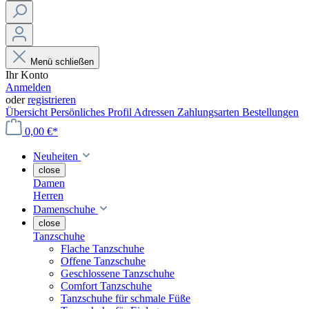
Menü schließen
Ihr Konto
Anmelden
oder
registrieren
Übersicht
Persönliches Profil
Adressen
Zahlungsarten
Bestellungen
0,00 €*
Neuheiten
close
Damen
Herren
Damenschuhe
close
Tanzschuhe
Flache Tanzschuhe
Offene Tanzschuhe
Geschlossene Tanzschuhe
Comfort Tanzschuhe
Tanzschuhe für schmale Füße