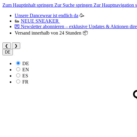
Zum Hauptinhalt springen
Zur Suche springen
Zur Hauptnavigation 
Unsere Dancewear ist endlich da
🥳
👟
NEUE SNEAKER
💌 Newsletter abonnieren – exklusive Updates & Aktionen direk
Versand innerhalb von 24 Stunden 📦
❮
❯
DE
DE
EN
ES
FR