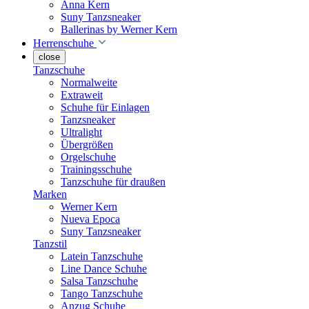
Anna Kern
Suny Tanzsneaker
Ballerinas by Werner Kern
Herrenschuhe
close
Tanzschuhe
Normalweite
Extraweit
Schuhe für Einlagen
Tanzsneaker
Ultralight
Übergrößen
Orgelschuhe
Trainingsschuhe
Tanzschuhe für draußen
Marken
Werner Kern
Nueva Epoca
Suny Tanzsneaker
Tanzstil
Latein Tanzschuhe
Line Dance Schuhe
Salsa Tanzschuhe
Tango Tanzschuhe
Anzug Schuhe