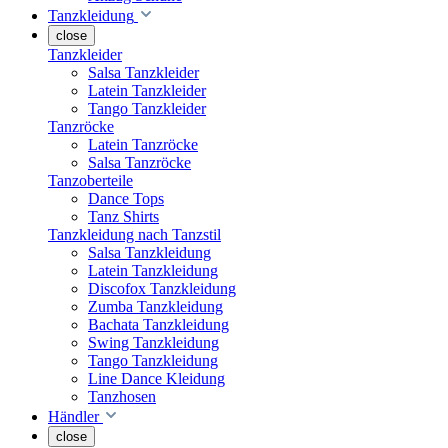
Tanzkleidung
close
Tanzkleider
Salsa Tanzkleider
Latein Tanzkleider
Tango Tanzkleider
Tanzröcke
Latein Tanzröcke
Salsa Tanzröcke
Tanzoberteile
Dance Tops
Tanz Shirts
Tanzkleidung nach Tanzstil
Salsa Tanzkleidung
Latein Tanzkleidung
Discofox Tanzkleidung
Zumba Tanzkleidung
Bachata Tanzkleidung
Swing Tanzkleidung
Tango Tanzkleidung
Line Dance Kleidung
Tanzhosen
Händler
close