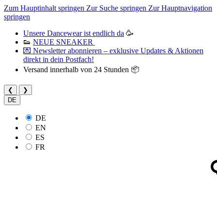
Zum Hauptinhalt springen
Zur Suche springen
Zur Hauptnavigation
springen
Unsere Dancewear ist endlich da
🥳
👟
NEUE SNEAKER
💌 Newsletter abonnieren – exklusive Updates & Aktionen
direkt in dein Postfach!
Versand innerhalb von 24 Stunden 📦
❮
❯
DE
DE
EN
ES
FR