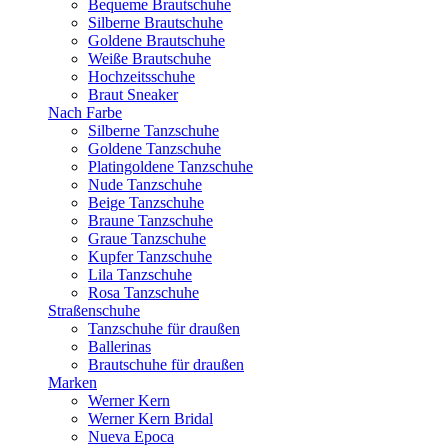
Bequeme Brautschuhe
Silberne Brautschuhe
Goldene Brautschuhe
Weiße Brautschuhe
Hochzeitsschuhe
Braut Sneaker
Nach Farbe
Silberne Tanzschuhe
Goldene Tanzschuhe
Platingoldene Tanzschuhe
Nude Tanzschuhe
Beige Tanzschuhe
Braune Tanzschuhe
Graue Tanzschuhe
Kupfer Tanzschuhe
Lila Tanzschuhe
Rosa Tanzschuhe
Straßenschuhe
Tanzschuhe für draußen
Ballerinas
Brautschuhe für draußen
Marken
Werner Kern
Werner Kern Bridal
Nueva Epoca