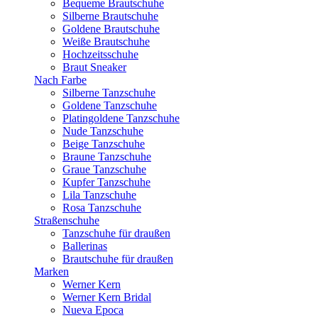
Bequeme Brautschuhe
Silberne Brautschuhe
Goldene Brautschuhe
Weiße Brautschuhe
Hochzeitsschuhe
Braut Sneaker
Nach Farbe
Silberne Tanzschuhe
Goldene Tanzschuhe
Platingoldene Tanzschuhe
Nude Tanzschuhe
Beige Tanzschuhe
Braune Tanzschuhe
Graue Tanzschuhe
Kupfer Tanzschuhe
Lila Tanzschuhe
Rosa Tanzschuhe
Straßenschuhe
Tanzschuhe für draußen
Ballerinas
Brautschuhe für draußen
Marken
Werner Kern
Werner Kern Bridal
Nueva Epoca