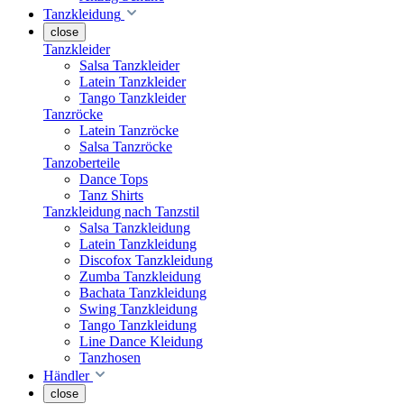
Tanzkleidung
close
Tanzkleider
Salsa Tanzkleider
Latein Tanzkleider
Tango Tanzkleider
Tanzröcke
Latein Tanzröcke
Salsa Tanzröcke
Tanzoberteile
Dance Tops
Tanz Shirts
Tanzkleidung nach Tanzstil
Salsa Tanzkleidung
Latein Tanzkleidung
Discofox Tanzkleidung
Zumba Tanzkleidung
Bachata Tanzkleidung
Swing Tanzkleidung
Tango Tanzkleidung
Line Dance Kleidung
Tanzhosen
Händler
close