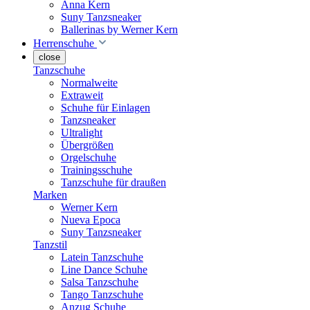
Anna Kern
Suny Tanzsneaker
Ballerinas by Werner Kern
Herrenschuhe
close
Tanzschuhe
Normalweite
Extraweit
Schuhe für Einlagen
Tanzsneaker
Ultralight
Übergrößen
Orgelschuhe
Trainingsschuhe
Tanzschuhe für draußen
Marken
Werner Kern
Nueva Epoca
Suny Tanzsneaker
Tanzstil
Latein Tanzschuhe
Line Dance Schuhe
Salsa Tanzschuhe
Tango Tanzschuhe
Anzug Schuhe