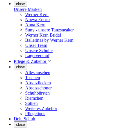
close
Unsere Marken
Werner Kern
Nueva Epoca
Anna Kern
Suny - unsere Tanzsneaker
Werner Kern Bridal
Ballerinas by Werner Kern
Unser Team
Unsere Schuhe
Lagerverkauf
Pflege & Zubehör
close
Alles ansehen
Taschen
Absatzflecken
Absatzschoner
Schuhbürsten
Riemchen
Sohlen
Weiteres Zubehör
Pflegetipps
Dein Schuh
close