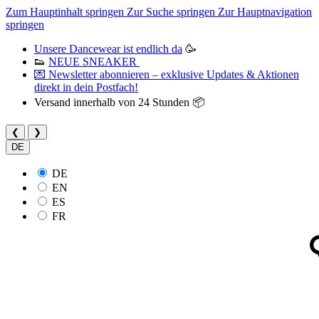
Zum Hauptinhalt springen
Zur Suche springen
Zur Hauptnavigation
springen
Unsere Dancewear ist endlich da
🥳
👟
NEUE SNEAKER
💌 Newsletter abonnieren – exklusive Updates & Aktionen
direkt in dein Postfach!
Versand innerhalb von 24 Stunden 📦
❮
❯
DE
DE
EN
ES
FR