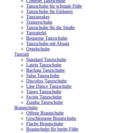
Comfort Tanzschuhe
Tanzschuhe für schmale Füße
Tanzschuhe für Einlagen
Tanzsneaker
Trainerschuhe
Tanzschuhe für die Straße
Tanzstiefel
Bequeme Tanzschuhe
Tanzschuhe mit Absatz
Orgelschuhe
Tanzstil
Standard Tanzschuhe
Latein Tanzschuhe
Bachata Tanzschuhe
Salsa Tanzschuhe
Discofox Tanzschuhe
Line Dance Tanzschuhe
Tango Tanzschuhe
Swing Tanzschuhe
Zumba Tanzschuhe
Brautschuhe
Offene Brautschuhe
Geschlossene Brautschuhe
Flache Brautschuhe
Brautschuhe für breite Füße