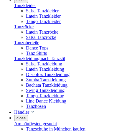
Tanzkleider
Salsa Tanzkleider
Latein Tanzkleider
Tango Tanzkleider
Tanzröcke
Latein Tanzröcke
Salsa Tanzröcke
Tanzoberteile
Dance Tops
Tanz Shirts
Tanzkleidung nach Tanzstil
Salsa Tanzkleidung
Latein Tanzkleidung
Discofox Tanzkleidung
Zumba Tanzkleidung
Bachata Tanzkleidung
Swing Tanzkleidung
Tango Tanzkleidung
Line Dance Kleidung
Tanzhosen
Händler
close
Am häufigsten gesucht
Tanzschuhe in München kaufen