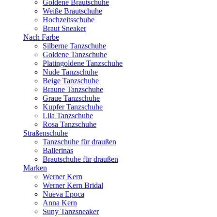
Goldene Brautschuhe
Weiße Brautschuhe
Hochzeitsschuhe
Braut Sneaker
Nach Farbe
Silberne Tanzschuhe
Goldene Tanzschuhe
Platingoldene Tanzschuhe
Nude Tanzschuhe
Beige Tanzschuhe
Braune Tanzschuhe
Graue Tanzschuhe
Kupfer Tanzschuhe
Lila Tanzschuhe
Rosa Tanzschuhe
Straßenschuhe
Tanzschuhe für draußen
Ballerinas
Brautschuhe für draußen
Marken
Werner Kern
Werner Kern Bridal
Nueva Epoca
Anna Kern
Suny Tanzsneaker