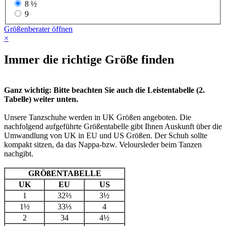
8 ½
9
Größenberater öffnen
×
Immer die richtige Größe finden
Ganz wichtig: Bitte beachten Sie auch die Leistentabelle (2.
Tabelle) weiter unten.
Unsere Tanzschuhe werden in UK Größen angeboten. Die
nachfolgend aufgeführte Größentabelle gibt Ihnen Auskunft über die
Umwandlung von UK in EU und US Größen. Der Schuh sollte
kompakt sitzen, da das Nappa-bzw. Veloursleder beim Tanzen
nachgibt.
GRÖßENTABELLE
UK
EU
US
1
32⅔
3½
1½
33⅓
4
2
34
4½