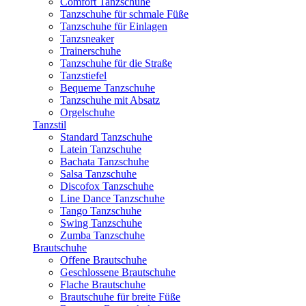
Comfort Tanzschuhe
Tanzschuhe für schmale Füße
Tanzschuhe für Einlagen
Tanzsneaker
Trainerschuhe
Tanzschuhe für die Straße
Tanzstiefel
Bequeme Tanzschuhe
Tanzschuhe mit Absatz
Orgelschuhe
Tanzstil
Standard Tanzschuhe
Latein Tanzschuhe
Bachata Tanzschuhe
Salsa Tanzschuhe
Discofox Tanzschuhe
Line Dance Tanzschuhe
Tango Tanzschuhe
Swing Tanzschuhe
Zumba Tanzschuhe
Brautschuhe
Offene Brautschuhe
Geschlossene Brautschuhe
Flache Brautschuhe
Brautschuhe für breite Füße