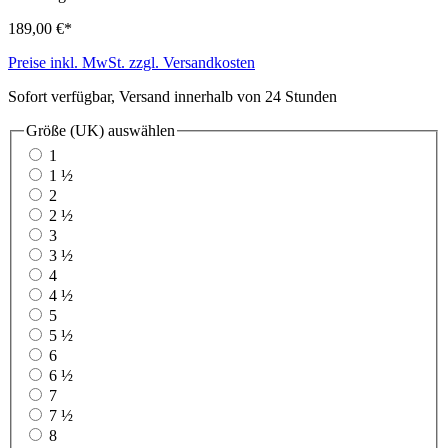
189,00 €*
Preise inkl. MwSt. zzgl. Versandkosten
Sofort verfügbar, Versand innerhalb von 24 Stunden
Größe (UK)
auswählen
1
1 ½
2
2 ½
3
3 ½
4
4 ½
5
5 ½
6
6 ½
7
7 ½
8