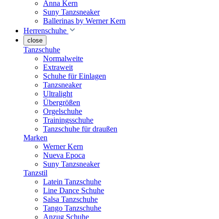
Anna Kern
Suny Tanzsneaker
Ballerinas by Werner Kern
Herrenschuhe
close
Tanzschuhe
Normalweite
Extraweit
Schuhe für Einlagen
Tanzsneaker
Ultralight
Übergrößen
Orgelschuhe
Trainingsschuhe
Tanzschuhe für draußen
Marken
Werner Kern
Nueva Epoca
Suny Tanzsneaker
Tanzstil
Latein Tanzschuhe
Line Dance Schuhe
Salsa Tanzschuhe
Tango Tanzschuhe
Anzug Schuhe