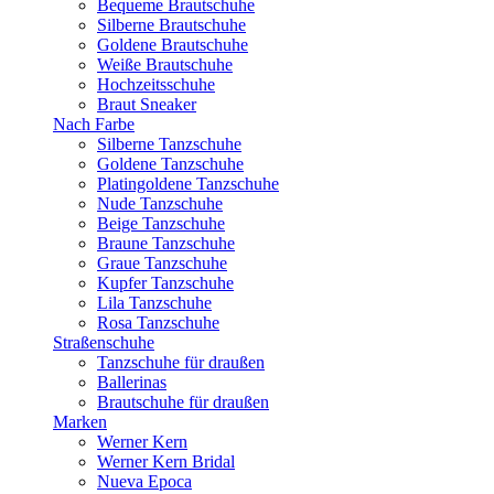
Bequeme Brautschuhe
Silberne Brautschuhe
Goldene Brautschuhe
Weiße Brautschuhe
Hochzeitsschuhe
Braut Sneaker
Nach Farbe
Silberne Tanzschuhe
Goldene Tanzschuhe
Platingoldene Tanzschuhe
Nude Tanzschuhe
Beige Tanzschuhe
Braune Tanzschuhe
Graue Tanzschuhe
Kupfer Tanzschuhe
Lila Tanzschuhe
Rosa Tanzschuhe
Straßenschuhe
Tanzschuhe für draußen
Ballerinas
Brautschuhe für draußen
Marken
Werner Kern
Werner Kern Bridal
Nueva Epoca