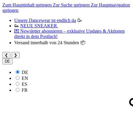
Zum Hauptinhalt springen
Zur Suche springen
Zur Hauptnavigation
springen
Unsere Dancewear ist endlich da
🥳
👟
NEUE SNEAKER
💌 Newsletter abonnieren – exklusive Updates & Aktionen
direkt in dein Postfach!
Versand innerhalb von 24 Stunden 📦
❮
❯
DE
DE
EN
ES
FR