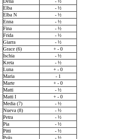
Delia
- ½
Elba
- ½
Elba N
- ½
Enna
- ½
Fina
- ½
Frida
- ½
Giarra
- ½
Grace (6)
+ - 0
Ischia
- ½
Kreta
- ½
Luna
+ - 0
Maria
- 1
Marte
+ - 0
Matti
- ½
Matti I
+ - 0
Media (7)
- ½
Nueva (8)
- ½
Petra
- ½
Pia
- ½
Pitti
- ½
Polo
- ½