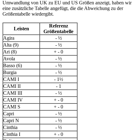
Umwandlung von UK zu EU und US Größen anzeigt, haben wir
eine zusätzliche Tabelle angefügt, die die Abweichung zu der
Größentabelle wiedergibt.
Referenz
Leisten
Größentabelle
Agira
- ½
Alta (9)
- ½
Ari (8)
+ - 0
Avola
- ½
Basso (6)
- ½
Burgia
- ½
CAMI I
- 1½
CAMI II
- 1
CAMI III
- ½
CAMI IV
+ - 0
CAMI S
+ - 0
Capri
- ½
Capri N
- ½
Cinthia
- ½
Cinthia I
+ - 0