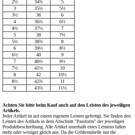
2½
34⅔
5
3
35⅓
5½
3½
36
6
4
36⅔
6½
4½
37⅓
7
5
38
7½
5½
38⅔
8
6
39⅓
8½
6½
40
9
7
40⅔
9½
7½
41⅓
10
8
42
10½
8½
42⅔
11
9
43⅓
11½
Achten Sie bitte beim Kauf auch auf den Leisten des jeweiligen
Artikels.
Jeder Artikel ist auf einem eigenem Leisten gefertigt. Sie finden den
Leisten des Artikels in dem Abschnitt "Passform" der jeweiligen
Produktbeschreibung. Alle Artikel innerhalb eines Leistens fallen
mehr oder weniger gleich aus. Da die Größentabelle nur die