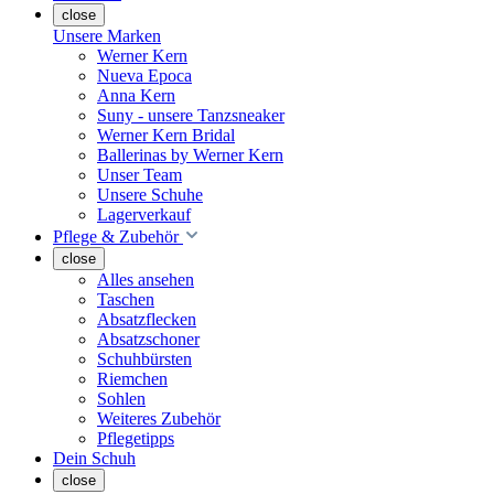
close
Unsere Marken
Werner Kern
Nueva Epoca
Anna Kern
Suny - unsere Tanzsneaker
Werner Kern Bridal
Ballerinas by Werner Kern
Unser Team
Unsere Schuhe
Lagerverkauf
Pflege & Zubehör
close
Alles ansehen
Taschen
Absatzflecken
Absatzschoner
Schuhbürsten
Riemchen
Sohlen
Weiteres Zubehör
Pflegetipps
Dein Schuh
close