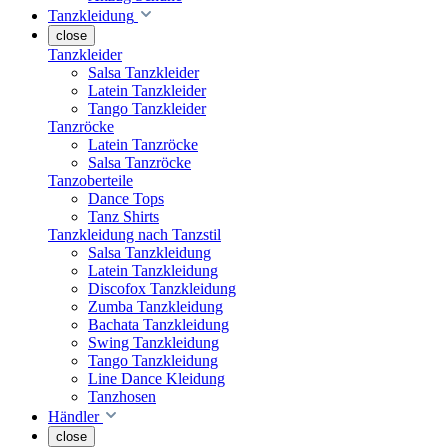
Tanzkleidung
close
Tanzkleider
Salsa Tanzkleider
Latein Tanzkleider
Tango Tanzkleider
Tanzröcke
Latein Tanzröcke
Salsa Tanzröcke
Tanzoberteile
Dance Tops
Tanz Shirts
Tanzkleidung nach Tanzstil
Salsa Tanzkleidung
Latein Tanzkleidung
Discofox Tanzkleidung
Zumba Tanzkleidung
Bachata Tanzkleidung
Swing Tanzkleidung
Tango Tanzkleidung
Line Dance Kleidung
Tanzhosen
Händler
close