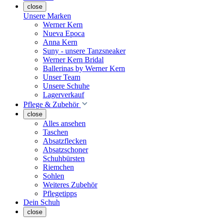
close
Unsere Marken
Werner Kern
Nueva Epoca
Anna Kern
Suny - unsere Tanzsneaker
Werner Kern Bridal
Ballerinas by Werner Kern
Unser Team
Unsere Schuhe
Lagerverkauf
Pflege & Zubehör
close
Alles ansehen
Taschen
Absatzflecken
Absatzschoner
Schuhbürsten
Riemchen
Sohlen
Weiteres Zubehör
Pflegetipps
Dein Schuh
close