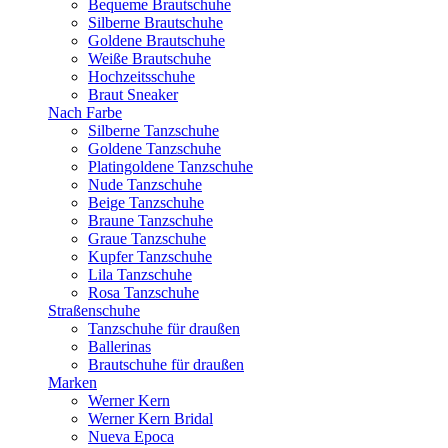
Bequeme Brautschuhe
Silberne Brautschuhe
Goldene Brautschuhe
Weiße Brautschuhe
Hochzeitsschuhe
Braut Sneaker
Nach Farbe
Silberne Tanzschuhe
Goldene Tanzschuhe
Platingoldene Tanzschuhe
Nude Tanzschuhe
Beige Tanzschuhe
Braune Tanzschuhe
Graue Tanzschuhe
Kupfer Tanzschuhe
Lila Tanzschuhe
Rosa Tanzschuhe
Straßenschuhe
Tanzschuhe für draußen
Ballerinas
Brautschuhe für draußen
Marken
Werner Kern
Werner Kern Bridal
Nueva Epoca