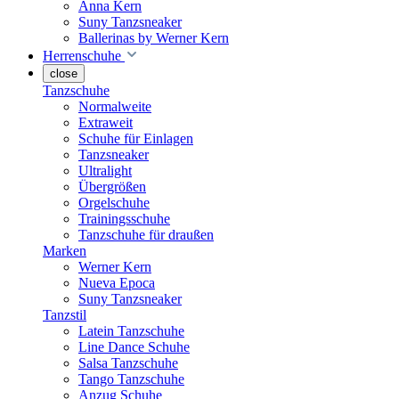
Anna Kern
Suny Tanzsneaker
Ballerinas by Werner Kern
Herrenschuhe
close
Tanzschuhe
Normalweite
Extraweit
Schuhe für Einlagen
Tanzsneaker
Ultralight
Übergrößen
Orgelschuhe
Trainingsschuhe
Tanzschuhe für draußen
Marken
Werner Kern
Nueva Epoca
Suny Tanzsneaker
Tanzstil
Latein Tanzschuhe
Line Dance Schuhe
Salsa Tanzschuhe
Tango Tanzschuhe
Anzug Schuhe