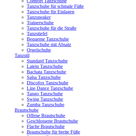
Comfort Tanzschuhe
Tanzschuhe für schmale Füße
Tanzschuhe für Einlagen
Tanzsneaker
Trainerschuhe
Tanzschuhe für die Straße
Tanzstiefel
Bequeme Tanzschuhe
Tanzschuhe mit Absatz
Orgelschuhe
Tanzstil
Standard Tanzschuhe
Latein Tanzschuhe
Bachata Tanzschuhe
Salsa Tanzschuhe
Discofox Tanzschuhe
Line Dance Tanzschuhe
Tango Tanzschuhe
Swing Tanzschuhe
Zumba Tanzschuhe
Brautschuhe
Offene Brautschuhe
Geschlossene Brautschuhe
Flache Brautschuhe
Brautschuhe für breite Füße