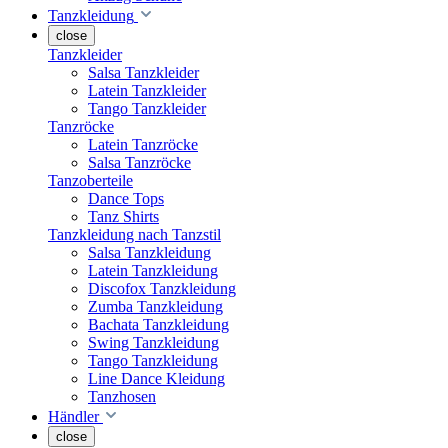
Tanzkleidung
close
Tanzkleider
Salsa Tanzkleider
Latein Tanzkleider
Tango Tanzkleider
Tanzröcke
Latein Tanzröcke
Salsa Tanzröcke
Tanzoberteile
Dance Tops
Tanz Shirts
Tanzkleidung nach Tanzstil
Salsa Tanzkleidung
Latein Tanzkleidung
Discofox Tanzkleidung
Zumba Tanzkleidung
Bachata Tanzkleidung
Swing Tanzkleidung
Tango Tanzkleidung
Line Dance Kleidung
Tanzhosen
Händler
close