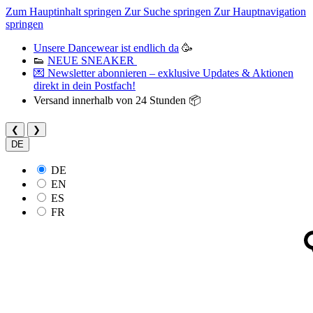
Zum Hauptinhalt springen
Zur Suche springen
Zur Hauptnavigation
springen
Unsere Dancewear ist endlich da
🥳
👟
NEUE SNEAKER
💌 Newsletter abonnieren – exklusive Updates & Aktionen
direkt in dein Postfach!
Versand innerhalb von 24 Stunden 📦
❮
❯
DE
DE
EN
ES
FR