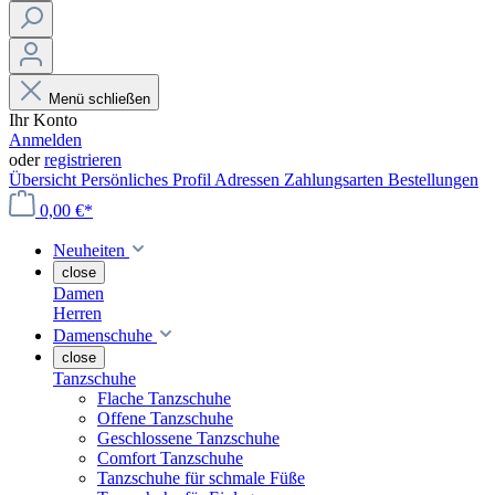
Menü schließen
Ihr Konto
Anmelden
oder
registrieren
Übersicht
Persönliches Profil
Adressen
Zahlungsarten
Bestellungen
0,00 €*
Neuheiten
close
Damen
Herren
Damenschuhe
close
Tanzschuhe
Flache Tanzschuhe
Offene Tanzschuhe
Geschlossene Tanzschuhe
Comfort Tanzschuhe
Tanzschuhe für schmale Füße