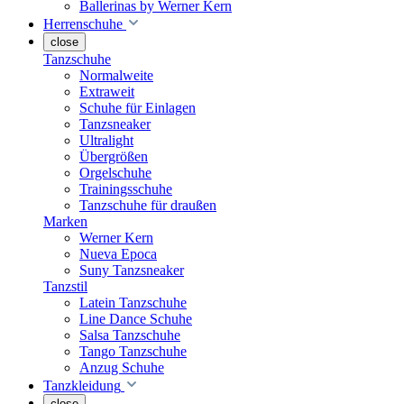
Ballerinas by Werner Kern
Herrenschuhe
close
Tanzschuhe
Normalweite
Extraweit
Schuhe für Einlagen
Tanzsneaker
Ultralight
Übergrößen
Orgelschuhe
Trainingsschuhe
Tanzschuhe für draußen
Marken
Werner Kern
Nueva Epoca
Suny Tanzsneaker
Tanzstil
Latein Tanzschuhe
Line Dance Schuhe
Salsa Tanzschuhe
Tango Tanzschuhe
Anzug Schuhe
Tanzkleidung
close