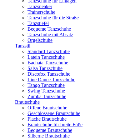
Tanzschuhe für Einlagen
Tanzsneaker
Trainerschuhe
Tanzschuhe für die Straße
Tanzstiefel
Bequeme Tanzschuhe
Tanzschuhe mit Absatz
Orgelschuhe
Tanzstil
Standard Tanzschuhe
Latein Tanzschuhe
Bachata Tanzschuhe
Salsa Tanzschuhe
Discofox Tanzschuhe
Line Dance Tanzschuhe
Tango Tanzschuhe
Swing Tanzschuhe
Zumba Tanzschuhe
Brautschuhe
Offene Brautschuhe
Geschlossene Brautschuhe
Flache Brautschuhe
Brautschuhe für breite Füße
Bequeme Brautschuhe
Silberne Brautschuhe