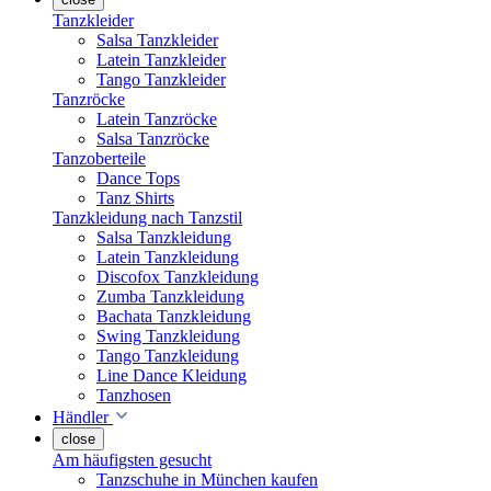
Tanzkleider
Salsa Tanzkleider
Latein Tanzkleider
Tango Tanzkleider
Tanzröcke
Latein Tanzröcke
Salsa Tanzröcke
Tanzoberteile
Dance Tops
Tanz Shirts
Tanzkleidung nach Tanzstil
Salsa Tanzkleidung
Latein Tanzkleidung
Discofox Tanzkleidung
Zumba Tanzkleidung
Bachata Tanzkleidung
Swing Tanzkleidung
Tango Tanzkleidung
Line Dance Kleidung
Tanzhosen
Händler
close
Am häufigsten gesucht
Tanzschuhe in München kaufen