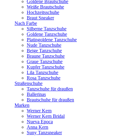
Goldene Brautschuhe
Weiße Brautschuhe
Hochzeitsschuhe
Braut Sneaker
Nach Farbe
Silberne Tanzschuhe
Goldene Tanzschuhe
Platingoldene Tanzschuhe
Nude Tanzschuhe
Beige Tanzschuhe
Braune Tanzschuhe
Graue Tanzschuhe
Kupfer Tanzschuhe
Lila Tanzschuhe
Rosa Tanzschuhe
Straßenschuhe
Tanzschuhe für draußen
Ballerinas
Brautschuhe für draußen
Marken
Werner Kern
Werner Kern Bridal
Nueva Epoca
Anna Kern
Suny Tanzsneaker