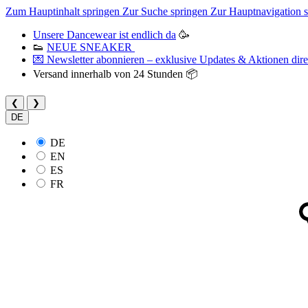
Zum Hauptinhalt springen
Zur Suche springen
Zur Hauptnavigation 
Unsere Dancewear ist endlich da
🥳
👟
NEUE SNEAKER
💌 Newsletter abonnieren – exklusive Updates & Aktionen direk
Versand innerhalb von 24 Stunden 📦
❮
❯
DE
DE
EN
ES
FR