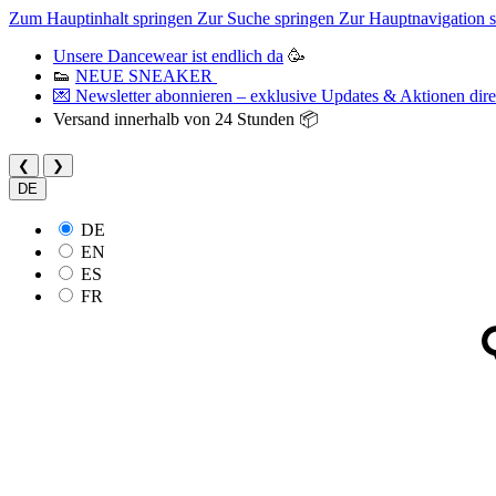
Zum Hauptinhalt springen
Zur Suche springen
Zur Hauptnavigation 
Unsere Dancewear ist endlich da
🥳
👟
NEUE SNEAKER
💌 Newsletter abonnieren – exklusive Updates & Aktionen direk
Versand innerhalb von 24 Stunden 📦
❮
❯
DE
DE
EN
ES
FR