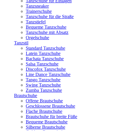
Tanzschuhe für Einlagen
Tanzsneaker
Trainerschuhe
Tanzschuhe für die Straße
Tanzstiefel
Bequeme Tanzschuhe
Tanzschuhe mit Absatz
Orgelschuhe
Tanzstil
Standard Tanzschuhe
Latein Tanzschuhe
Bachata Tanzschuhe
Salsa Tanzschuhe
Discofox Tanzschuhe
Line Dance Tanzschuhe
Tango Tanzschuhe
Swing Tanzschuhe
Zumba Tanzschuhe
Brautschuhe
Offene Brautschuhe
Geschlossene Brautschuhe
Flache Brautschuhe
Brautschuhe für breite Füße
Bequeme Brautschuhe
Silberne Brautschuhe