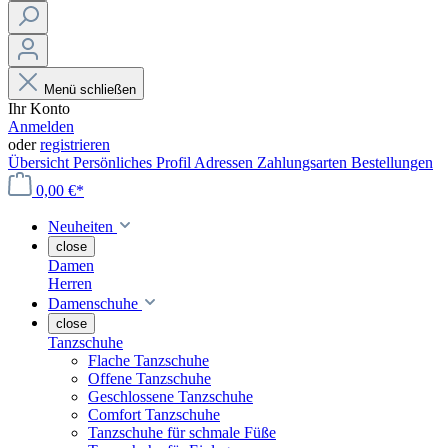
Menü schließen
Ihr Konto
Anmelden
oder
registrieren
Übersicht
Persönliches Profil
Adressen
Zahlungsarten
Bestellungen
0,00 €*
Neuheiten
close
Damen
Herren
Damenschuhe
close
Tanzschuhe
Flache Tanzschuhe
Offene Tanzschuhe
Geschlossene Tanzschuhe
Comfort Tanzschuhe
Tanzschuhe für schmale Füße