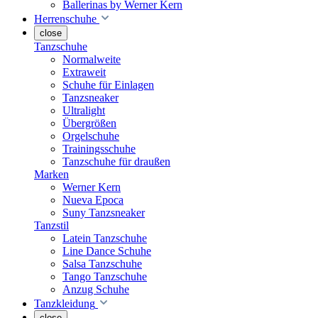
Ballerinas by Werner Kern
Herrenschuhe
close
Tanzschuhe
Normalweite
Extraweit
Schuhe für Einlagen
Tanzsneaker
Ultralight
Übergrößen
Orgelschuhe
Trainingsschuhe
Tanzschuhe für draußen
Marken
Werner Kern
Nueva Epoca
Suny Tanzsneaker
Tanzstil
Latein Tanzschuhe
Line Dance Schuhe
Salsa Tanzschuhe
Tango Tanzschuhe
Anzug Schuhe
Tanzkleidung
close