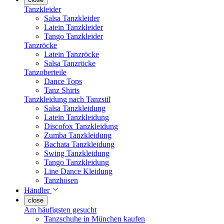
Tanzkleider
Salsa Tanzkleider
Latein Tanzkleider
Tango Tanzkleider
Tanzröcke
Latein Tanzröcke
Salsa Tanzröcke
Tanzoberteile
Dance Tops
Tanz Shirts
Tanzkleidung nach Tanzstil
Salsa Tanzkleidung
Latein Tanzkleidung
Discofox Tanzkleidung
Zumba Tanzkleidung
Bachata Tanzkleidung
Swing Tanzkleidung
Tango Tanzkleidung
Line Dance Kleidung
Tanzhosen
Händler
close
Am häufigsten gesucht
Tanzschuhe in München kaufen