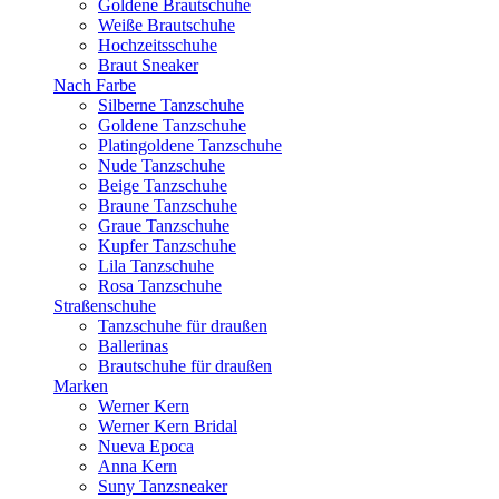
Goldene Brautschuhe
Weiße Brautschuhe
Hochzeitsschuhe
Braut Sneaker
Nach Farbe
Silberne Tanzschuhe
Goldene Tanzschuhe
Platingoldene Tanzschuhe
Nude Tanzschuhe
Beige Tanzschuhe
Braune Tanzschuhe
Graue Tanzschuhe
Kupfer Tanzschuhe
Lila Tanzschuhe
Rosa Tanzschuhe
Straßenschuhe
Tanzschuhe für draußen
Ballerinas
Brautschuhe für draußen
Marken
Werner Kern
Werner Kern Bridal
Nueva Epoca
Anna Kern
Suny Tanzsneaker