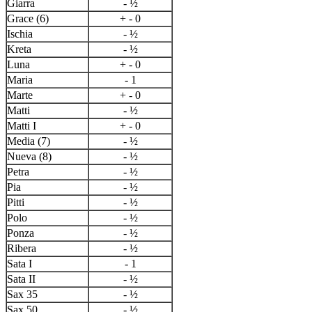
Giarra
- ½
Grace (6)
+ - 0
Ischia
- ½
Kreta
- ½
Luna
+ - 0
Maria
- 1
Marte
+ - 0
Matti
- ½
Matti I
+ - 0
Media (7)
- ½
Nueva (8)
- ½
Petra
- ½
Pia
- ½
Pitti
- ½
Polo
- ½
Ponza
- ½
Ribera
- ½
Sata I
- 1
Sata II
- ½
Sax 35
- ½
Sax 50
- ½