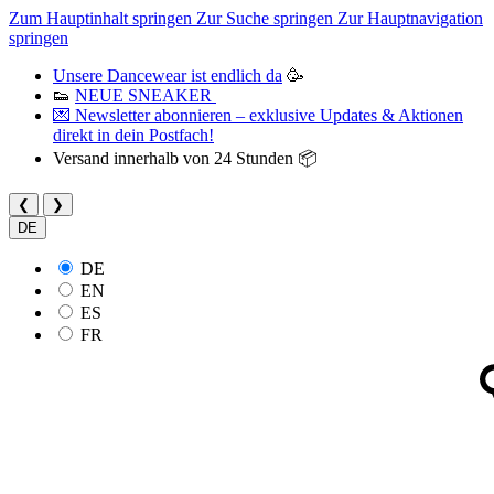
Zum Hauptinhalt springen
Zur Suche springen
Zur Hauptnavigation
springen
Unsere Dancewear ist endlich da
🥳
👟
NEUE SNEAKER
💌 Newsletter abonnieren – exklusive Updates & Aktionen
direkt in dein Postfach!
Versand innerhalb von 24 Stunden 📦
❮
❯
DE
DE
EN
ES
FR