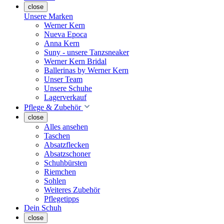
close
Unsere Marken
Werner Kern
Nueva Epoca
Anna Kern
Suny - unsere Tanzsneaker
Werner Kern Bridal
Ballerinas by Werner Kern
Unser Team
Unsere Schuhe
Lagerverkauf
Pflege & Zubehör
close
Alles ansehen
Taschen
Absatzflecken
Absatzschoner
Schuhbürsten
Riemchen
Sohlen
Weiteres Zubehör
Pflegetipps
Dein Schuh
close