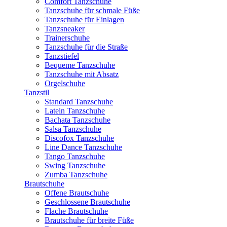
Comfort Tanzschuhe
Tanzschuhe für schmale Füße
Tanzschuhe für Einlagen
Tanzsneaker
Trainerschuhe
Tanzschuhe für die Straße
Tanzstiefel
Bequeme Tanzschuhe
Tanzschuhe mit Absatz
Orgelschuhe
Tanzstil
Standard Tanzschuhe
Latein Tanzschuhe
Bachata Tanzschuhe
Salsa Tanzschuhe
Discofox Tanzschuhe
Line Dance Tanzschuhe
Tango Tanzschuhe
Swing Tanzschuhe
Zumba Tanzschuhe
Brautschuhe
Offene Brautschuhe
Geschlossene Brautschuhe
Flache Brautschuhe
Brautschuhe für breite Füße