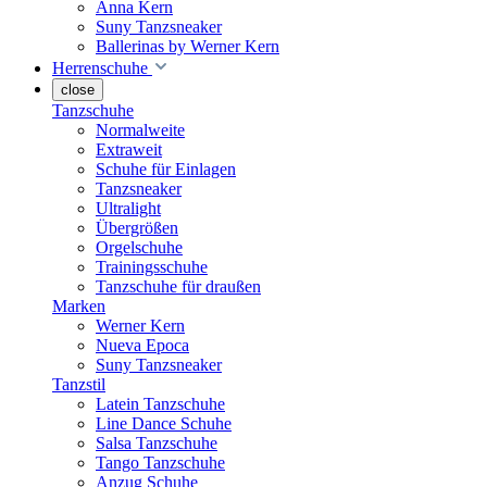
Anna Kern
Suny Tanzsneaker
Ballerinas by Werner Kern
Herrenschuhe
close
Tanzschuhe
Normalweite
Extraweit
Schuhe für Einlagen
Tanzsneaker
Ultralight
Übergrößen
Orgelschuhe
Trainingsschuhe
Tanzschuhe für draußen
Marken
Werner Kern
Nueva Epoca
Suny Tanzsneaker
Tanzstil
Latein Tanzschuhe
Line Dance Schuhe
Salsa Tanzschuhe
Tango Tanzschuhe
Anzug Schuhe