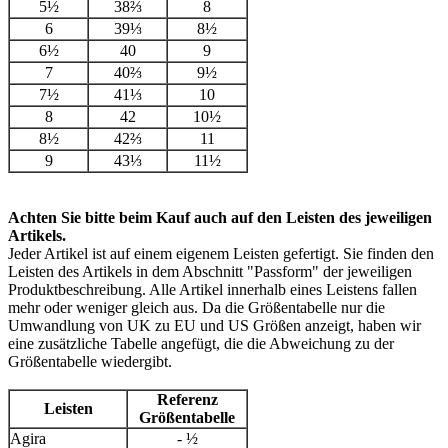
5½
38⅔
8
6
39⅓
8½
6½
40
9
7
40⅔
9½
7½
41⅓
10
8
42
10½
8½
42⅔
11
9
43⅓
11½
Achten Sie bitte beim Kauf auch auf den Leisten des jeweiligen
Artikels.
Jeder Artikel ist auf einem eigenem Leisten gefertigt. Sie finden den
Leisten des Artikels in dem Abschnitt "Passform" der jeweiligen
Produktbeschreibung. Alle Artikel innerhalb eines Leistens fallen
mehr oder weniger gleich aus. Da die Größentabelle nur die
Umwandlung von UK zu EU und US Größen anzeigt, haben wir
eine zusätzliche Tabelle angefügt, die die Abweichung zu der
Größentabelle wiedergibt.
Referenz
Leisten
Größentabelle
Agira
- ½