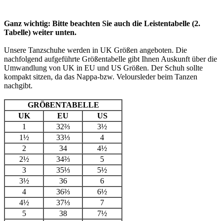
Ganz wichtig: Bitte beachten Sie auch die Leistentabelle (2.
Tabelle) weiter unten.
Unsere Tanzschuhe werden in UK Größen angeboten. Die
nachfolgend aufgeführte Größentabelle gibt Ihnen Auskunft über die
Umwandlung von UK in EU und US Größen. Der Schuh sollte
kompakt sitzen, da das Nappa-bzw. Veloursleder beim Tanzen
nachgibt.
GRÖßENTABELLE
UK
EU
US
1
32⅔
3½
1½
33⅓
4
2
34
4½
2½
34⅔
5
3
35⅓
5½
3½
36
6
4
36⅔
6½
4½
37⅓
7
5
38
7½