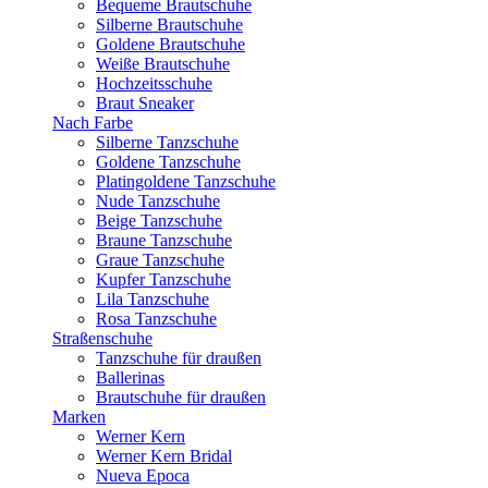
Bequeme Brautschuhe
Silberne Brautschuhe
Goldene Brautschuhe
Weiße Brautschuhe
Hochzeitsschuhe
Braut Sneaker
Nach Farbe
Silberne Tanzschuhe
Goldene Tanzschuhe
Platingoldene Tanzschuhe
Nude Tanzschuhe
Beige Tanzschuhe
Braune Tanzschuhe
Graue Tanzschuhe
Kupfer Tanzschuhe
Lila Tanzschuhe
Rosa Tanzschuhe
Straßenschuhe
Tanzschuhe für draußen
Ballerinas
Brautschuhe für draußen
Marken
Werner Kern
Werner Kern Bridal
Nueva Epoca