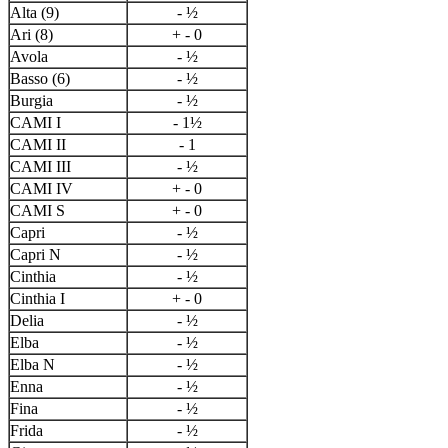
Alta (9)
- ½
Ari (8)
+ - 0
Avola
- ½
Basso (6)
- ½
Burgia
- ½
CAMI I
- 1½
CAMI II
- 1
CAMI III
- ½
CAMI IV
+ - 0
CAMI S
+ - 0
Capri
- ½
Capri N
- ½
Cinthia
- ½
Cinthia I
+ - 0
Delia
- ½
Elba
- ½
Elba N
- ½
Enna
- ½
Fina
- ½
Frida
- ½