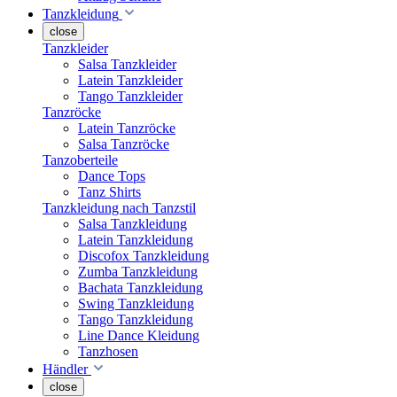
Tanzkleidung
close
Tanzkleider
Salsa Tanzkleider
Latein Tanzkleider
Tango Tanzkleider
Tanzröcke
Latein Tanzröcke
Salsa Tanzröcke
Tanzoberteile
Dance Tops
Tanz Shirts
Tanzkleidung nach Tanzstil
Salsa Tanzkleidung
Latein Tanzkleidung
Discofox Tanzkleidung
Zumba Tanzkleidung
Bachata Tanzkleidung
Swing Tanzkleidung
Tango Tanzkleidung
Line Dance Kleidung
Tanzhosen
Händler
close