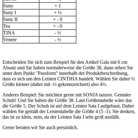
Suny
+ 1
Suny I
+ ½
Suny II
+ - 0
Tea
+ - 0
TINA
- ½
Venere
- ½
Entscheiden Sie sich zum Beispiel für den Artikel Gala mit 6 cm
Absatz und Sie haben normalerweise die Größe 38, dann sehen Sie
unter dem Punkt "Passform" innerhalb der Produktbeschreibung,
dass es sich um den Leisten CINTHIA handelt. Wählen Sie daher ½
Größe kleiner (daher mit -½ gekennzeichnet) also 4½.
Anderes Beispiel: Sie möchten gerne mit SONIA tanzen. Genialer
Schuh! Und Sie haben die Größe 38. Laut Größentabelle wäre das
die Größe 5. Der Schuh ist auf dem Leisten Sata I aufgebaut, Daher
wählen Sie gemäß der Leistentabelle die Größe 4 (5 -1). Sie denken,
das ist zu klein, nein, da der Leisten Sata I sehr groß ausfällt.
Gerne beraten wir Sie auch persönlich.