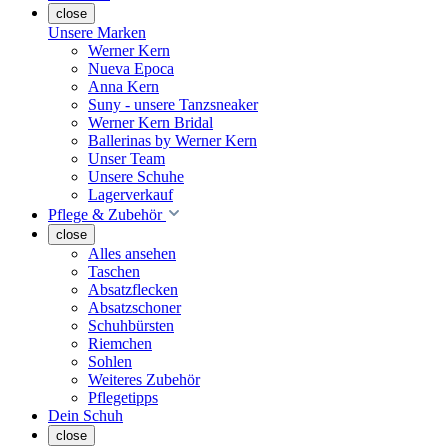
close
Unsere Marken
Werner Kern
Nueva Epoca
Anna Kern
Suny - unsere Tanzsneaker
Werner Kern Bridal
Ballerinas by Werner Kern
Unser Team
Unsere Schuhe
Lagerverkauf
Pflege & Zubehör
close
Alles ansehen
Taschen
Absatzflecken
Absatzschoner
Schuhbürsten
Riemchen
Sohlen
Weiteres Zubehör
Pflegetipps
Dein Schuh
close