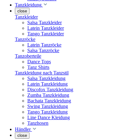
Tanzkleidung
close
Tanzkleider
Salsa Tanzkleider
Latein Tanzkleider
Tango Tanzkleider
Tanzröcke
Latein Tanzröcke
Salsa Tanzröcke
Tanzoberteile
Dance Tops
Tanz Shirts
Tanzkleidung nach Tanzstil
Salsa Tanzkleidung
Latein Tanzkleidung
Discofox Tanzkleidung
Zumba Tanzkleidung
Bachata Tanzkleidung
Swing Tanzkleidung
Tango Tanzkleidung
Line Dance Kleidung
Tanzhosen
Händler
close