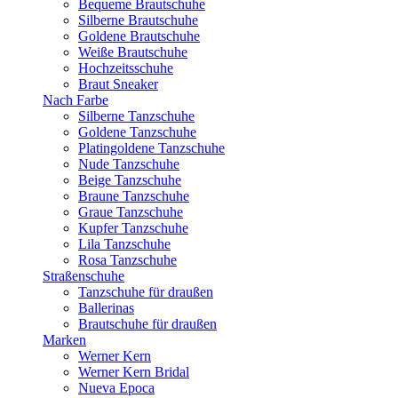
Bequeme Brautschuhe
Silberne Brautschuhe
Goldene Brautschuhe
Weiße Brautschuhe
Hochzeitsschuhe
Braut Sneaker
Nach Farbe
Silberne Tanzschuhe
Goldene Tanzschuhe
Platingoldene Tanzschuhe
Nude Tanzschuhe
Beige Tanzschuhe
Braune Tanzschuhe
Graue Tanzschuhe
Kupfer Tanzschuhe
Lila Tanzschuhe
Rosa Tanzschuhe
Straßenschuhe
Tanzschuhe für draußen
Ballerinas
Brautschuhe für draußen
Marken
Werner Kern
Werner Kern Bridal
Nueva Epoca