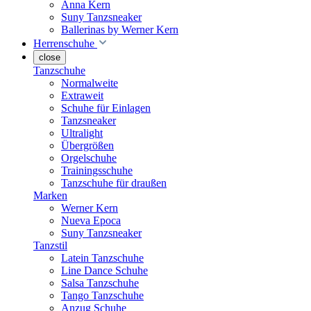
Anna Kern
Suny Tanzsneaker
Ballerinas by Werner Kern
Herrenschuhe
close
Tanzschuhe
Normalweite
Extraweit
Schuhe für Einlagen
Tanzsneaker
Ultralight
Übergrößen
Orgelschuhe
Trainingsschuhe
Tanzschuhe für draußen
Marken
Werner Kern
Nueva Epoca
Suny Tanzsneaker
Tanzstil
Latein Tanzschuhe
Line Dance Schuhe
Salsa Tanzschuhe
Tango Tanzschuhe
Anzug Schuhe