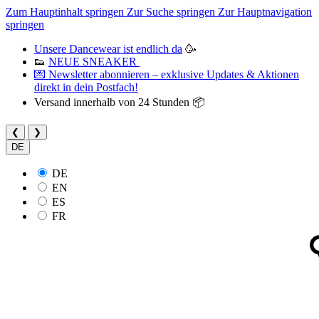
Zum Hauptinhalt springen
Zur Suche springen
Zur Hauptnavigation
springen
Unsere Dancewear ist endlich da
🥳
👟
NEUE SNEAKER
💌 Newsletter abonnieren – exklusive Updates & Aktionen
direkt in dein Postfach!
Versand innerhalb von 24 Stunden 📦
❮
❯
DE
DE
EN
ES
FR