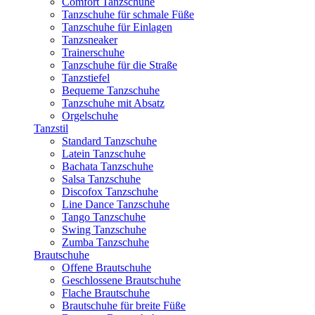
Comfort Tanzschuhe
Tanzschuhe für schmale Füße
Tanzschuhe für Einlagen
Tanzsneaker
Trainerschuhe
Tanzschuhe für die Straße
Tanzstiefel
Bequeme Tanzschuhe
Tanzschuhe mit Absatz
Orgelschuhe
Tanzstil
Standard Tanzschuhe
Latein Tanzschuhe
Bachata Tanzschuhe
Salsa Tanzschuhe
Discofox Tanzschuhe
Line Dance Tanzschuhe
Tango Tanzschuhe
Swing Tanzschuhe
Zumba Tanzschuhe
Brautschuhe
Offene Brautschuhe
Geschlossene Brautschuhe
Flache Brautschuhe
Brautschuhe für breite Füße