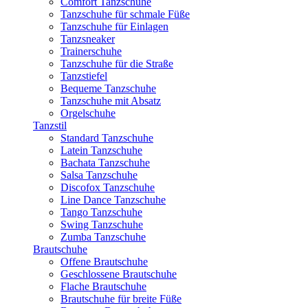
Comfort Tanzschuhe
Tanzschuhe für schmale Füße
Tanzschuhe für Einlagen
Tanzsneaker
Trainerschuhe
Tanzschuhe für die Straße
Tanzstiefel
Bequeme Tanzschuhe
Tanzschuhe mit Absatz
Orgelschuhe
Tanzstil
Standard Tanzschuhe
Latein Tanzschuhe
Bachata Tanzschuhe
Salsa Tanzschuhe
Discofox Tanzschuhe
Line Dance Tanzschuhe
Tango Tanzschuhe
Swing Tanzschuhe
Zumba Tanzschuhe
Brautschuhe
Offene Brautschuhe
Geschlossene Brautschuhe
Flache Brautschuhe
Brautschuhe für breite Füße