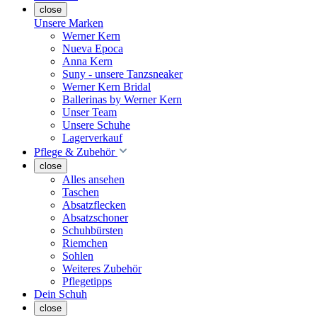
close
Unsere Marken
Werner Kern
Nueva Epoca
Anna Kern
Suny - unsere Tanzsneaker
Werner Kern Bridal
Ballerinas by Werner Kern
Unser Team
Unsere Schuhe
Lagerverkauf
Pflege & Zubehör
close
Alles ansehen
Taschen
Absatzflecken
Absatzschoner
Schuhbürsten
Riemchen
Sohlen
Weiteres Zubehör
Pflegetipps
Dein Schuh
close