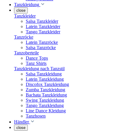
Tanzkleidung
close
Tanzkleider
Salsa Tanzkleider
Latein Tanzkleider
Tango Tanzkleider
Tanzröcke
Latein Tanzröcke
Salsa Tanzröcke
Tanzoberteile
Dance Tops
Tanz Shirts
Tanzkleidung nach Tanzstil
Salsa Tanzkleidung
Latein Tanzkleidung
Discofox Tanzkleidung
Zumba Tanzkleidung
Bachata Tanzkleidung
Swing Tanzkleidung
Tango Tanzkleidung
Line Dance Kleidung
Tanzhosen
Händler
close