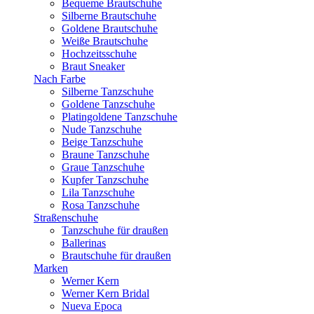
Bequeme Brautschuhe
Silberne Brautschuhe
Goldene Brautschuhe
Weiße Brautschuhe
Hochzeitsschuhe
Braut Sneaker
Nach Farbe
Silberne Tanzschuhe
Goldene Tanzschuhe
Platingoldene Tanzschuhe
Nude Tanzschuhe
Beige Tanzschuhe
Braune Tanzschuhe
Graue Tanzschuhe
Kupfer Tanzschuhe
Lila Tanzschuhe
Rosa Tanzschuhe
Straßenschuhe
Tanzschuhe für draußen
Ballerinas
Brautschuhe für draußen
Marken
Werner Kern
Werner Kern Bridal
Nueva Epoca