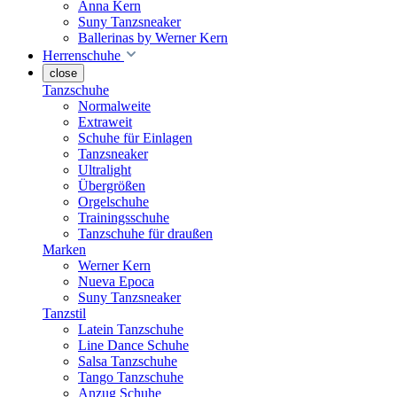
Anna Kern
Suny Tanzsneaker
Ballerinas by Werner Kern
Herrenschuhe
close
Tanzschuhe
Normalweite
Extraweit
Schuhe für Einlagen
Tanzsneaker
Ultralight
Übergrößen
Orgelschuhe
Trainingsschuhe
Tanzschuhe für draußen
Marken
Werner Kern
Nueva Epoca
Suny Tanzsneaker
Tanzstil
Latein Tanzschuhe
Line Dance Schuhe
Salsa Tanzschuhe
Tango Tanzschuhe
Anzug Schuhe