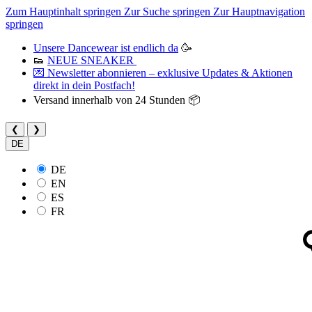
Zum Hauptinhalt springen
Zur Suche springen
Zur Hauptnavigation
springen
Unsere Dancewear ist endlich da
🥳
👟
NEUE SNEAKER
💌 Newsletter abonnieren – exklusive Updates & Aktionen
direkt in dein Postfach!
Versand innerhalb von 24 Stunden 📦
❮
❯
DE
DE
EN
ES
FR