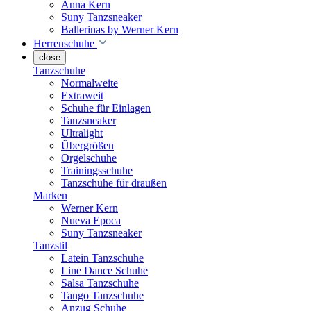
Anna Kern
Suny Tanzsneaker
Ballerinas by Werner Kern
Herrenschuhe
close
Tanzschuhe
Normalweite
Extraweit
Schuhe für Einlagen
Tanzsneaker
Ultralight
Übergrößen
Orgelschuhe
Trainingsschuhe
Tanzschuhe für draußen
Marken
Werner Kern
Nueva Epoca
Suny Tanzsneaker
Tanzstil
Latein Tanzschuhe
Line Dance Schuhe
Salsa Tanzschuhe
Tango Tanzschuhe
Anzug Schuhe