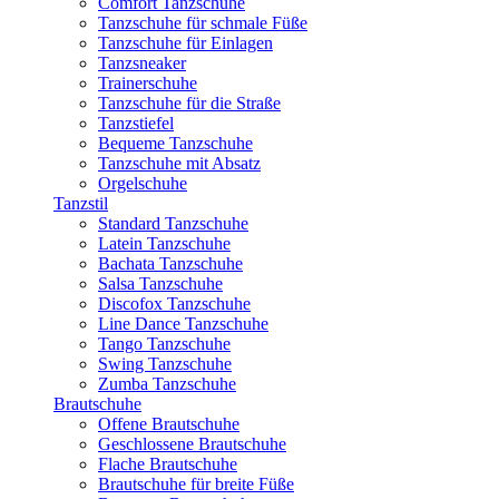
Comfort Tanzschuhe
Tanzschuhe für schmale Füße
Tanzschuhe für Einlagen
Tanzsneaker
Trainerschuhe
Tanzschuhe für die Straße
Tanzstiefel
Bequeme Tanzschuhe
Tanzschuhe mit Absatz
Orgelschuhe
Tanzstil
Standard Tanzschuhe
Latein Tanzschuhe
Bachata Tanzschuhe
Salsa Tanzschuhe
Discofox Tanzschuhe
Line Dance Tanzschuhe
Tango Tanzschuhe
Swing Tanzschuhe
Zumba Tanzschuhe
Brautschuhe
Offene Brautschuhe
Geschlossene Brautschuhe
Flache Brautschuhe
Brautschuhe für breite Füße