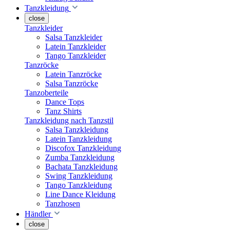
Tanzkleidung
close
Tanzkleider
Salsa Tanzkleider
Latein Tanzkleider
Tango Tanzkleider
Tanzröcke
Latein Tanzröcke
Salsa Tanzröcke
Tanzoberteile
Dance Tops
Tanz Shirts
Tanzkleidung nach Tanzstil
Salsa Tanzkleidung
Latein Tanzkleidung
Discofox Tanzkleidung
Zumba Tanzkleidung
Bachata Tanzkleidung
Swing Tanzkleidung
Tango Tanzkleidung
Line Dance Kleidung
Tanzhosen
Händler
close