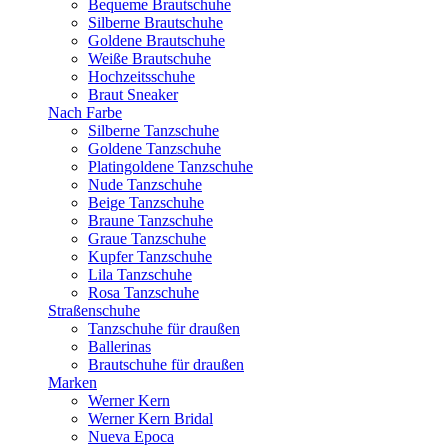
Bequeme Brautschuhe
Silberne Brautschuhe
Goldene Brautschuhe
Weiße Brautschuhe
Hochzeitsschuhe
Braut Sneaker
Nach Farbe
Silberne Tanzschuhe
Goldene Tanzschuhe
Platingoldene Tanzschuhe
Nude Tanzschuhe
Beige Tanzschuhe
Braune Tanzschuhe
Graue Tanzschuhe
Kupfer Tanzschuhe
Lila Tanzschuhe
Rosa Tanzschuhe
Straßenschuhe
Tanzschuhe für draußen
Ballerinas
Brautschuhe für draußen
Marken
Werner Kern
Werner Kern Bridal
Nueva Epoca