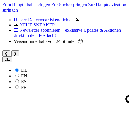
Zum Hauptinhalt springen
Zur Suche springen
Zur Hauptnavigation
springen
Unsere Dancewear ist endlich da
🥳
👟
NEUE SNEAKER
💌 Newsletter abonnieren – exklusive Updates & Aktionen
direkt in dein Postfach!
Versand innerhalb von 24 Stunden 📦
❮
❯
DE
DE
EN
ES
FR