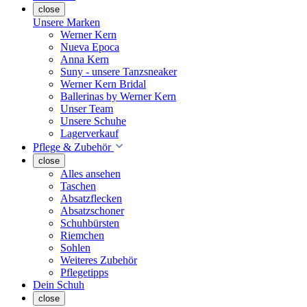
close
Unsere Marken
Werner Kern
Nueva Epoca
Anna Kern
Suny - unsere Tanzsneaker
Werner Kern Bridal
Ballerinas by Werner Kern
Unser Team
Unsere Schuhe
Lagerverkauf
Pflege & Zubehör
close
Alles ansehen
Taschen
Absatzflecken
Absatzschoner
Schuhbürsten
Riemchen
Sohlen
Weiteres Zubehör
Pflegetipps
Dein Schuh
close