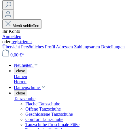
Menü schließen
Ihr Konto
Anmelden
oder
registrieren
Übersicht
Persönliches Profil
Adressen
Zahlungsarten
Bestellungen
0,00 €*
Neuheiten
close
Damen
Herren
Damenschuhe
close
Tanzschuhe
Flache Tanzschuhe
Offene Tanzschuhe
Geschlossene Tanzschuhe
Comfort Tanzschuhe
Tanzschuhe für schmale Füße