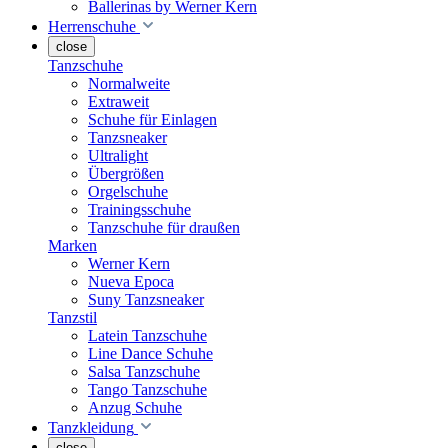
Ballerinas by Werner Kern
Herrenschuhe
close
Tanzschuhe
Normalweite
Extraweit
Schuhe für Einlagen
Tanzsneaker
Ultralight
Übergrößen
Orgelschuhe
Trainingsschuhe
Tanzschuhe für draußen
Marken
Werner Kern
Nueva Epoca
Suny Tanzsneaker
Tanzstil
Latein Tanzschuhe
Line Dance Schuhe
Salsa Tanzschuhe
Tango Tanzschuhe
Anzug Schuhe
Tanzkleidung
close