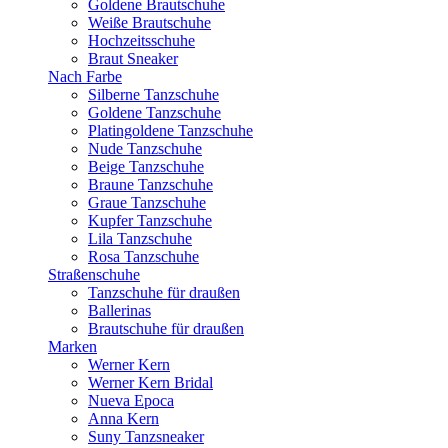
Goldene Brautschuhe
Weiße Brautschuhe
Hochzeitsschuhe
Braut Sneaker
Nach Farbe
Silberne Tanzschuhe
Goldene Tanzschuhe
Platingoldene Tanzschuhe
Nude Tanzschuhe
Beige Tanzschuhe
Braune Tanzschuhe
Graue Tanzschuhe
Kupfer Tanzschuhe
Lila Tanzschuhe
Rosa Tanzschuhe
Straßenschuhe
Tanzschuhe für draußen
Ballerinas
Brautschuhe für draußen
Marken
Werner Kern
Werner Kern Bridal
Nueva Epoca
Anna Kern
Suny Tanzsneaker