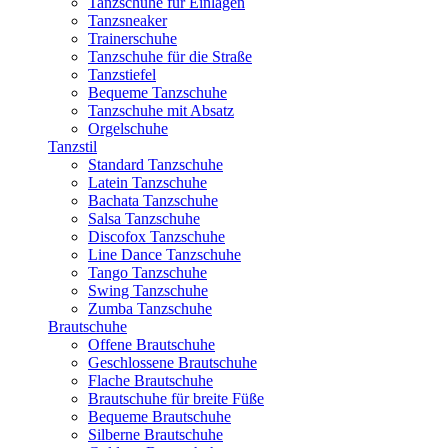
Tanzschuhe für Einlagen
Tanzsneaker
Trainerschuhe
Tanzschuhe für die Straße
Tanzstiefel
Bequeme Tanzschuhe
Tanzschuhe mit Absatz
Orgelschuhe
Tanzstil
Standard Tanzschuhe
Latein Tanzschuhe
Bachata Tanzschuhe
Salsa Tanzschuhe
Discofox Tanzschuhe
Line Dance Tanzschuhe
Tango Tanzschuhe
Swing Tanzschuhe
Zumba Tanzschuhe
Brautschuhe
Offene Brautschuhe
Geschlossene Brautschuhe
Flache Brautschuhe
Brautschuhe für breite Füße
Bequeme Brautschuhe
Silberne Brautschuhe