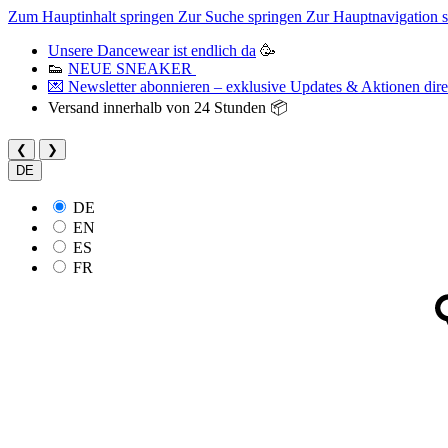
Zum Hauptinhalt springen
Zur Suche springen
Zur Hauptnavigation 
Unsere Dancewear ist endlich da
🥳
👟
NEUE SNEAKER
💌 Newsletter abonnieren – exklusive Updates & Aktionen direk
Versand innerhalb von 24 Stunden 📦
❮
❯
DE
DE
EN
ES
FR