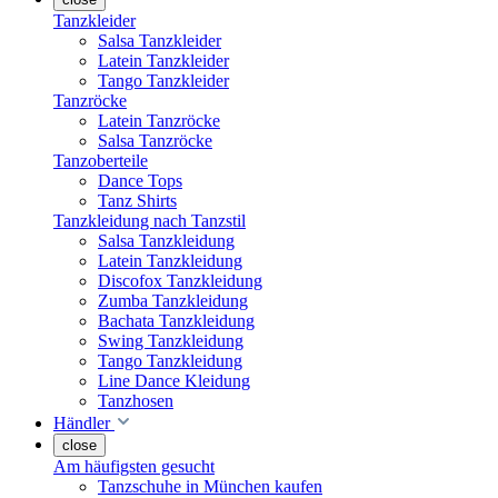
Tanzkleider
Salsa Tanzkleider
Latein Tanzkleider
Tango Tanzkleider
Tanzröcke
Latein Tanzröcke
Salsa Tanzröcke
Tanzoberteile
Dance Tops
Tanz Shirts
Tanzkleidung nach Tanzstil
Salsa Tanzkleidung
Latein Tanzkleidung
Discofox Tanzkleidung
Zumba Tanzkleidung
Bachata Tanzkleidung
Swing Tanzkleidung
Tango Tanzkleidung
Line Dance Kleidung
Tanzhosen
Händler
close
Am häufigsten gesucht
Tanzschuhe in München kaufen