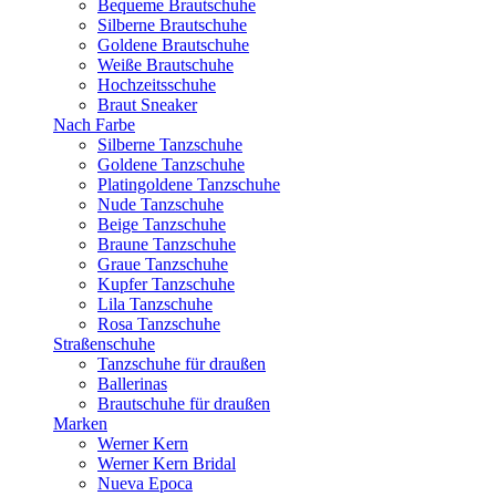
Bequeme Brautschuhe
Silberne Brautschuhe
Goldene Brautschuhe
Weiße Brautschuhe
Hochzeitsschuhe
Braut Sneaker
Nach Farbe
Silberne Tanzschuhe
Goldene Tanzschuhe
Platingoldene Tanzschuhe
Nude Tanzschuhe
Beige Tanzschuhe
Braune Tanzschuhe
Graue Tanzschuhe
Kupfer Tanzschuhe
Lila Tanzschuhe
Rosa Tanzschuhe
Straßenschuhe
Tanzschuhe für draußen
Ballerinas
Brautschuhe für draußen
Marken
Werner Kern
Werner Kern Bridal
Nueva Epoca