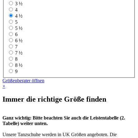
3 ½
4
4 ½
5
5 ½
6
6 ½
7
7 ½
8
8 ½
9
Größenberater öffnen
×
Immer die richtige Größe finden
Ganz wichtig: Bitte beachten Sie auch die Leistentabelle (2.
Tabelle) weiter unten.
Unsere Tanzschuhe werden in UK Größen angeboten. Die