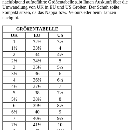
nachfolgend aufgeführte Größentabelle gibt Ihnen Auskunft über die
Umwandlung von UK in EU und US Größen. Der Schuh sollte
kompakt sitzen, da das Nappa-bzw. Veloursleder beim Tanzen
nachgibt.
GRÖßENTABELLE
UK
EU
US
1
32⅔
3½
1½
33⅓
4
2
34
4½
2½
34⅔
5
3
35⅓
5½
3½
36
6
4
36⅔
6½
4½
37⅓
7
5
38
7½
5½
38⅔
8
6
39⅓
8½
6½
40
9
7
40⅔
9½
7½
41⅓
10