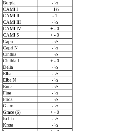
Burgia
- ½
CAMI I
- 1½
CAMI II
- 1
CAMI III
- ½
CAMI IV
+ - 0
CAMI S
+ - 0
Capri
- ½
Capri N
- ½
Cinthia
- ½
Cinthia I
+ - 0
Delia
- ½
Elba
- ½
Elba N
- ½
Enna
- ½
Fina
- ½
Frida
- ½
Giarra
- ½
Grace (6)
+ - 0
Ischia
- ½
Kreta
- ½