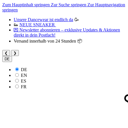
Zum Hauptinhalt springen
Zur Suche springen
Zur Hauptnavigation
springen
Unsere Dancewear ist endlich da
🥳
👟
NEUE SNEAKER
💌 Newsletter abonnieren – exklusive Updates & Aktionen
direkt in dein Postfach!
Versand innerhalb von 24 Stunden 📦
❮
❯
DE
DE
EN
ES
FR