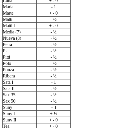
Luna
+ - 0
Maria
- 1
Marte
+ - 0
Matti
- ½
Matti I
+ - 0
Media (7)
- ½
Nueva (8)
- ½
Petra
- ½
Pia
- ½
Pitti
- ½
Polo
- ½
Ponza
- ½
Ribera
- ½
Sata I
- 1
Sata II
- ½
Sax 35
- ½
Sax 50
- ½
Suny
+ 1
Suny I
+ ½
Suny II
+ - 0
Tea
+ - 0