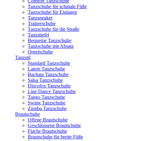
Comfort Tanzschuhe
Tanzschuhe für schmale Füße
Tanzschuhe für Einlagen
Tanzsneaker
Trainerschuhe
Tanzschuhe für die Straße
Tanzstiefel
Bequeme Tanzschuhe
Tanzschuhe mit Absatz
Orgelschuhe
Tanzstil
Standard Tanzschuhe
Latein Tanzschuhe
Bachata Tanzschuhe
Salsa Tanzschuhe
Discofox Tanzschuhe
Line Dance Tanzschuhe
Tango Tanzschuhe
Swing Tanzschuhe
Zumba Tanzschuhe
Brautschuhe
Offene Brautschuhe
Geschlossene Brautschuhe
Flache Brautschuhe
Brautschuhe für breite Füße