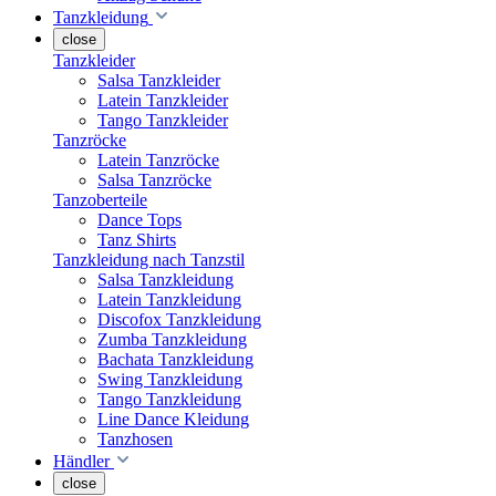
Tanzkleidung
close
Tanzkleider
Salsa Tanzkleider
Latein Tanzkleider
Tango Tanzkleider
Tanzröcke
Latein Tanzröcke
Salsa Tanzröcke
Tanzoberteile
Dance Tops
Tanz Shirts
Tanzkleidung nach Tanzstil
Salsa Tanzkleidung
Latein Tanzkleidung
Discofox Tanzkleidung
Zumba Tanzkleidung
Bachata Tanzkleidung
Swing Tanzkleidung
Tango Tanzkleidung
Line Dance Kleidung
Tanzhosen
Händler
close