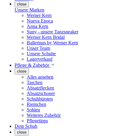
close
Unsere Marken
Werner Kern
Nueva Epoca
Anna Kern
Suny - unsere Tanzsneaker
Werner Kern Bridal
Ballerinas by Werner Kern
Unser Team
Unsere Schuhe
Lagerverkauf
Pflege & Zubehör
close
Alles ansehen
Taschen
Absatzflecken
Absatzschoner
Schuhbürsten
Riemchen
Sohlen
Weiteres Zubehör
Pflegetipps
Dein Schuh
close