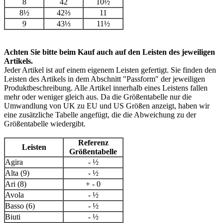
8
42
10½
8½
42⅔
11
9
43⅓
11½
Achten Sie bitte beim Kauf auch auf den Leisten des jeweiligen
Artikels.
Jeder Artikel ist auf einem eigenem Leisten gefertigt. Sie finden den
Leisten des Artikels in dem Abschnitt "Passform" der jeweiligen
Produktbeschreibung. Alle Artikel innerhalb eines Leistens fallen
mehr oder weniger gleich aus. Da die Größentabelle nur die
Umwandlung von UK zu EU und US Größen anzeigt, haben wir
eine zusätzliche Tabelle angefügt, die die Abweichung zu der
Größentabelle wiedergibt.
Referenz
Leisten
Größentabelle
Agira
- ½
Alta (9)
- ½
Ari (8)
+ - 0
Avola
- ½
Basso (6)
- ½
Biuti
- ½