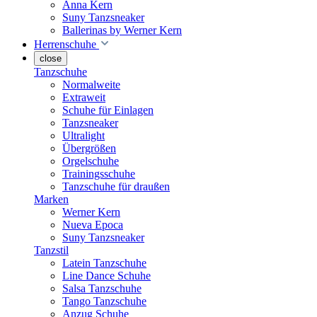
Anna Kern
Suny Tanzsneaker
Ballerinas by Werner Kern
Herrenschuhe
close
Tanzschuhe
Normalweite
Extraweit
Schuhe für Einlagen
Tanzsneaker
Ultralight
Übergrößen
Orgelschuhe
Trainingsschuhe
Tanzschuhe für draußen
Marken
Werner Kern
Nueva Epoca
Suny Tanzsneaker
Tanzstil
Latein Tanzschuhe
Line Dance Schuhe
Salsa Tanzschuhe
Tango Tanzschuhe
Anzug Schuhe