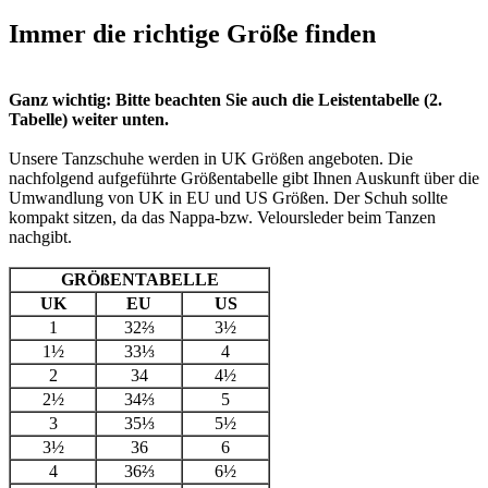
Immer die richtige Größe finden
Ganz wichtig: Bitte beachten Sie auch die Leistentabelle (2.
Tabelle) weiter unten.
Unsere Tanzschuhe werden in UK Größen angeboten. Die
nachfolgend aufgeführte Größentabelle gibt Ihnen Auskunft über die
Umwandlung von UK in EU und US Größen. Der Schuh sollte
kompakt sitzen, da das Nappa-bzw. Veloursleder beim Tanzen
nachgibt.
GRÖßENTABELLE
UK
EU
US
1
32⅔
3½
1½
33⅓
4
2
34
4½
2½
34⅔
5
3
35⅓
5½
3½
36
6
4
36⅔
6½