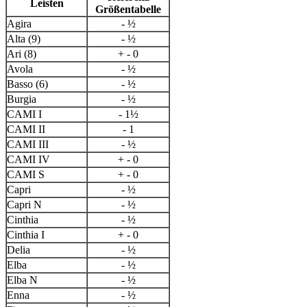
Leisten
Größentabelle
Agira
- ½
Alta (9)
- ½
Ari (8)
+ - 0
Avola
- ½
Basso (6)
- ½
Burgia
- ½
CAMI I
- 1½
CAMI II
- 1
CAMI III
- ½
CAMI IV
+ - 0
CAMI S
+ - 0
Capri
- ½
Capri N
- ½
Cinthia
- ½
Cinthia I
+ - 0
Delia
- ½
Elba
- ½
Elba N
- ½
Enna
- ½