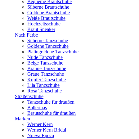
Bequeme Brautschuhe
Silberne Brautschuhe
Goldene Brautschuhe
Weiße Brautschuhe
Hochzeitsschuhe
Braut Sneaker
Nach Farbe
Silberne Tanzschuhe
Goldene Tanzschuhe
Platingoldene Tanzschuhe
Nude Tanzschuhe
Beige Tanzschuhe
Braune Tanzschuhe
Graue Tanzschuhe
Kupfer Tanzschuhe
Lila Tanzschuhe
Rosa Tanzschuhe
Straßenschuhe
Tanzschuhe für draußen
Ballerinas
Brautschuhe für draußen
Marken
Werner Kern
Werner Kern Bridal
Nueva Epoca