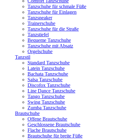
Comfort Tanzschuhe
Tanzschuhe für schmale Füße
Tanzschuhe für Einlagen
Tanzsneaker
Trainerschuhe
Tanzschuhe für die Straße
Tanzstiefel
Bequeme Tanzschuhe
Tanzschuhe mit Absatz
Orgelschuhe
Tanzstil
Standard Tanzschuhe
Latein Tanzschuhe
Bachata Tanzschuhe
Salsa Tanzschuhe
Discofox Tanzschuhe
Line Dance Tanzschuhe
Tango Tanzschuhe
Swing Tanzschuhe
Zumba Tanzschuhe
Brautschuhe
Offene Brautschuhe
Geschlossene Brautschuhe
Flache Brautschuhe
Brautschuhe für breite Füße