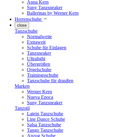
Anna Kern
Suny Tanzsneaker
Ballerinas by Werner Kern
Herrenschuhe
close
Tanzschuhe
Normalweite
Extraweit
Schuhe für Einlagen
Tanzsneaker
Ultralight
Übergrößen
Orgelschuhe
Trainingsschuhe
Tanzschuhe für draußen
Marken
Werner Kern
Nueva Epoca
Suny Tanzsneaker
Tanzstil
Latein Tanzschuhe
Line Dance Schuhe
Salsa Tanzschuhe
Tango Tanzschuhe
Anzug Schuhe