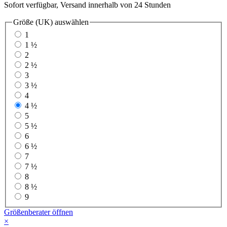
Sofort verfügbar, Versand innerhalb von 24 Stunden
Größe (UK)
auswählen
1
1 ½
2
2 ½
3
3 ½
4
4 ½
5
5 ½
6
6 ½
7
7 ½
8
8 ½
9
Größenberater öffnen
×