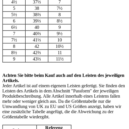
4½
37⅓
7
5
38
7½
5½
38⅔
8
6
39⅓
8½
6½
40
9
7
40⅔
9½
7½
41⅓
10
8
42
10½
8½
42⅔
11
9
43⅓
11½
Achten Sie bitte beim Kauf auch auf den Leisten des jeweiligen
Artikels.
Jeder Artikel ist auf einem eigenem Leisten gefertigt. Sie finden den
Leisten des Artikels in dem Abschnitt "Passform" der jeweiligen
Produktbeschreibung. Alle Artikel innerhalb eines Leistens fallen
mehr oder weniger gleich aus. Da die Größentabelle nur die
Umwandlung von UK zu EU und US Größen anzeigt, haben wir
eine zusätzliche Tabelle angefügt, die die Abweichung zu der
Größentabelle wiedergibt.
Referenz