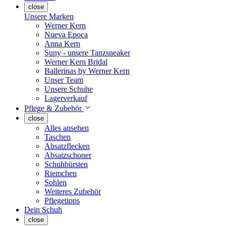
close
Unsere Marken
Werner Kern
Nueva Epoca
Anna Kern
Suny - unsere Tanzsneaker
Werner Kern Bridal
Ballerinas by Werner Kern
Unser Team
Unsere Schuhe
Lagerverkauf
Pflege & Zubehör
close
Alles ansehen
Taschen
Absatzflecken
Absatzschoner
Schuhbürsten
Riemchen
Sohlen
Weiteres Zubehör
Pflegetipps
Dein Schuh
close