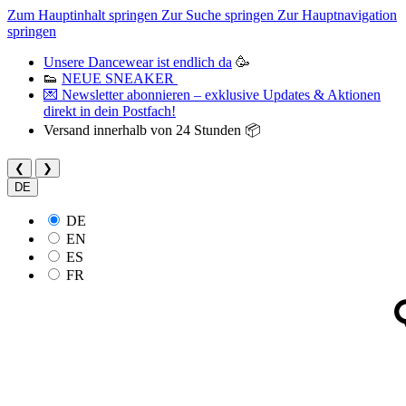
Zum Hauptinhalt springen
Zur Suche springen
Zur Hauptnavigation
springen
Unsere Dancewear ist endlich da
🥳
👟
NEUE SNEAKER
💌 Newsletter abonnieren – exklusive Updates & Aktionen
direkt in dein Postfach!
Versand innerhalb von 24 Stunden 📦
❮
❯
DE
DE
EN
ES
FR