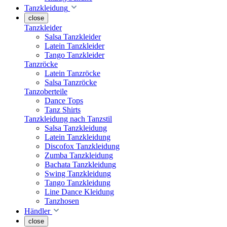
Tanzkleidung
close
Tanzkleider
Salsa Tanzkleider
Latein Tanzkleider
Tango Tanzkleider
Tanzröcke
Latein Tanzröcke
Salsa Tanzröcke
Tanzoberteile
Dance Tops
Tanz Shirts
Tanzkleidung nach Tanzstil
Salsa Tanzkleidung
Latein Tanzkleidung
Discofox Tanzkleidung
Zumba Tanzkleidung
Bachata Tanzkleidung
Swing Tanzkleidung
Tango Tanzkleidung
Line Dance Kleidung
Tanzhosen
Händler
close