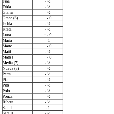
Fina
- ½
Frida
- ½
Giarra
- ½
Grace (6)
+ - 0
Ischia
- ½
Kreta
- ½
Luna
+ - 0
Maria
- 1
Marte
+ - 0
Matti
- ½
Matti I
+ - 0
Media (7)
- ½
Nueva (8)
- ½
Petra
- ½
Pia
- ½
Pitti
- ½
Polo
- ½
Ponza
- ½
Ribera
- ½
Sata I
- 1
Sata II
- ½