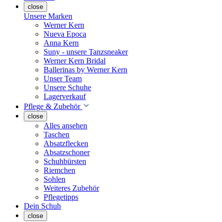
close
Unsere Marken
Werner Kern
Nueva Epoca
Anna Kern
Suny - unsere Tanzsneaker
Werner Kern Bridal
Ballerinas by Werner Kern
Unser Team
Unsere Schuhe
Lagerverkauf
Pflege & Zubehör
close
Alles ansehen
Taschen
Absatzflecken
Absatzschoner
Schuhbürsten
Riemchen
Sohlen
Weiteres Zubehör
Pflegetipps
Dein Schuh
close