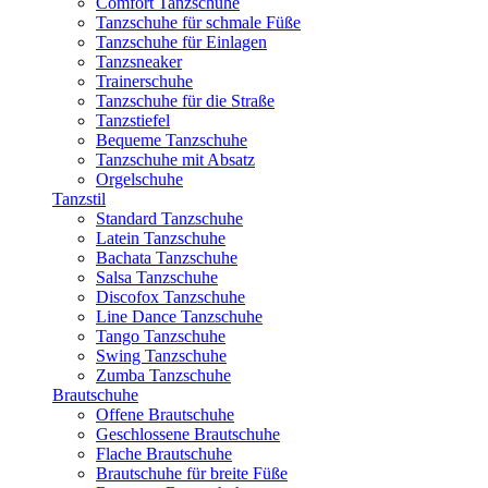
Comfort Tanzschuhe
Tanzschuhe für schmale Füße
Tanzschuhe für Einlagen
Tanzsneaker
Trainerschuhe
Tanzschuhe für die Straße
Tanzstiefel
Bequeme Tanzschuhe
Tanzschuhe mit Absatz
Orgelschuhe
Tanzstil
Standard Tanzschuhe
Latein Tanzschuhe
Bachata Tanzschuhe
Salsa Tanzschuhe
Discofox Tanzschuhe
Line Dance Tanzschuhe
Tango Tanzschuhe
Swing Tanzschuhe
Zumba Tanzschuhe
Brautschuhe
Offene Brautschuhe
Geschlossene Brautschuhe
Flache Brautschuhe
Brautschuhe für breite Füße