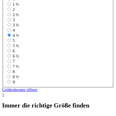
1 ½
2
2 ½
3
3 ½
4
4 ½
5
5 ½
6
6 ½
7
7 ½
8
8 ½
9
Größenberater öffnen
×
Immer die richtige Größe finden