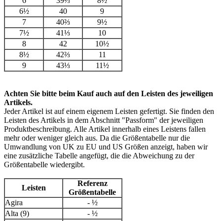
6
39⅓
8½
6½
40
9
7
40⅔
9½
7½
41⅓
10
8
42
10½
8½
42⅔
11
9
43⅓
11½
Achten Sie bitte beim Kauf auch auf den Leisten des jeweiligen
Artikels.
Jeder Artikel ist auf einem eigenem Leisten gefertigt. Sie finden den
Leisten des Artikels in dem Abschnitt "Passform" der jeweiligen
Produktbeschreibung. Alle Artikel innerhalb eines Leistens fallen
mehr oder weniger gleich aus. Da die Größentabelle nur die
Umwandlung von UK zu EU und US Größen anzeigt, haben wir
eine zusätzliche Tabelle angefügt, die die Abweichung zu der
Größentabelle wiedergibt.
Referenz
Leisten
Größentabelle
Agira
- ½
Alta (9)
- ½