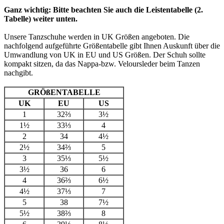
Ganz wichtig: Bitte beachten Sie auch die Leistentabelle (2.
Tabelle) weiter unten.
Unsere Tanzschuhe werden in UK Größen angeboten. Die
nachfolgend aufgeführte Größentabelle gibt Ihnen Auskunft über die
Umwandlung von UK in EU und US Größen. Der Schuh sollte
kompakt sitzen, da das Nappa-bzw. Veloursleder beim Tanzen
nachgibt.
GRÖßENTABELLE
UK
EU
US
1
32⅔
3½
1½
33⅓
4
2
34
4½
2½
34⅔
5
3
35⅓
5½
3½
36
6
4
36⅔
6½
4½
37⅓
7
5
38
7½
5½
38⅔
8