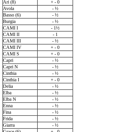
Ari (8)
+ - 0
Avola
- ½
Basso (6)
- ½
Burgia
- ½
CAMI I
- 1½
CAMI II
- 1
CAMI III
- ½
CAMI IV
+ - 0
CAMI S
+ - 0
Capri
- ½
Capri N
- ½
Cinthia
- ½
Cinthia I
+ - 0
Delia
- ½
Elba
- ½
Elba N
- ½
Enna
- ½
Fina
- ½
Frida
- ½
Giarra
- ½
Grace (6)
+ - 0