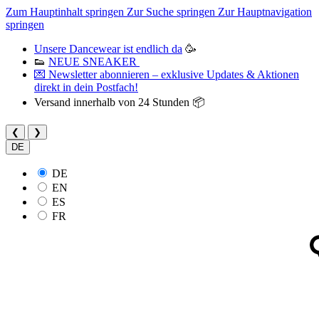
Zum Hauptinhalt springen
Zur Suche springen
Zur Hauptnavigation
springen
Unsere Dancewear ist endlich da
🥳
👟
NEUE SNEAKER
💌 Newsletter abonnieren – exklusive Updates & Aktionen
direkt in dein Postfach!
Versand innerhalb von 24 Stunden 📦
❮
❯
DE
DE
EN
ES
FR