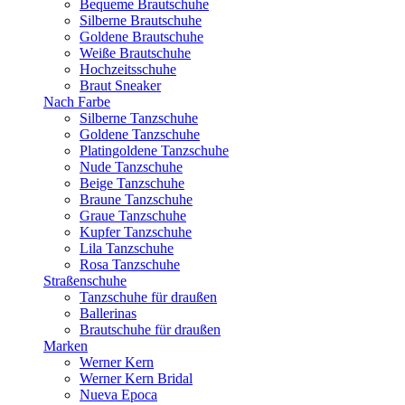
Bequeme Brautschuhe
Silberne Brautschuhe
Goldene Brautschuhe
Weiße Brautschuhe
Hochzeitsschuhe
Braut Sneaker
Nach Farbe
Silberne Tanzschuhe
Goldene Tanzschuhe
Platingoldene Tanzschuhe
Nude Tanzschuhe
Beige Tanzschuhe
Braune Tanzschuhe
Graue Tanzschuhe
Kupfer Tanzschuhe
Lila Tanzschuhe
Rosa Tanzschuhe
Straßenschuhe
Tanzschuhe für draußen
Ballerinas
Brautschuhe für draußen
Marken
Werner Kern
Werner Kern Bridal
Nueva Epoca