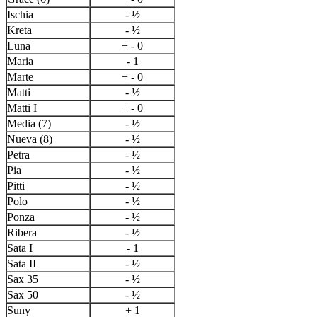
Ischia
- ½
Kreta
- ½
Luna
+ - 0
Maria
- 1
Marte
+ - 0
Matti
- ½
Matti I
+ - 0
Media (7)
- ½
Nueva (8)
- ½
Petra
- ½
Pia
- ½
Pitti
- ½
Polo
- ½
Ponza
- ½
Ribera
- ½
Sata I
- 1
Sata II
- ½
Sax 35
- ½
Sax 50
- ½
Suny
+ 1