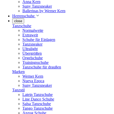
Anna Kern
Suny Tanzsneaker
Ballerinas by Werner Kern
Herrenschuhe
close
Tanzschuhe
Normalweite
Extraweit
Schuhe für Einlagen
Tanzsneaker
Ultralight
Übergrößen
Orgelschuhe
Trainingsschuhe
Tanzschuhe für draußen
Marken
Werner Kern
Nueva Epoca
Suny Tanzsneaker
Tanzstil
Latein Tanzschuhe
Line Dance Schuhe
Salsa Tanzschuhe
Tango Tanzschuhe
Anzug Schuhe