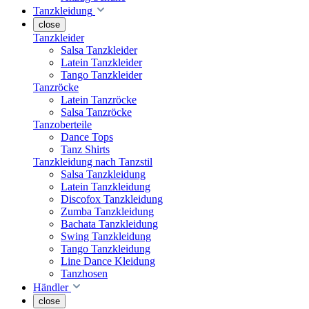
Tanzkleidung
close
Tanzkleider
Salsa Tanzkleider
Latein Tanzkleider
Tango Tanzkleider
Tanzröcke
Latein Tanzröcke
Salsa Tanzröcke
Tanzoberteile
Dance Tops
Tanz Shirts
Tanzkleidung nach Tanzstil
Salsa Tanzkleidung
Latein Tanzkleidung
Discofox Tanzkleidung
Zumba Tanzkleidung
Bachata Tanzkleidung
Swing Tanzkleidung
Tango Tanzkleidung
Line Dance Kleidung
Tanzhosen
Händler
close