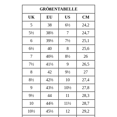
GRÖßENTABELLE
UK
EU
US
CM
5
38
6
½
24,2
5½
38⅔
7
24,7
6
39⅓
7½
25,1
6½
40
8
25,6
7
40⅔
8½
26
7½
41⅓
9
26,5
8
42
9½
27
8½
42⅔
10
27,4
9
43⅓
10½
27,8
9½
44
11
28,3
10
44⅔
11½
28,7
10½
45⅓
12
29,2