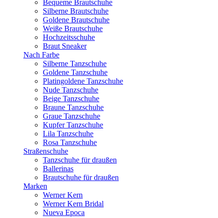
Bequeme Brautschuhe
Silberne Brautschuhe
Goldene Brautschuhe
Weiße Brautschuhe
Hochzeitsschuhe
Braut Sneaker
Nach Farbe
Silberne Tanzschuhe
Goldene Tanzschuhe
Platingoldene Tanzschuhe
Nude Tanzschuhe
Beige Tanzschuhe
Braune Tanzschuhe
Graue Tanzschuhe
Kupfer Tanzschuhe
Lila Tanzschuhe
Rosa Tanzschuhe
Straßenschuhe
Tanzschuhe für draußen
Ballerinas
Brautschuhe für draußen
Marken
Werner Kern
Werner Kern Bridal
Nueva Epoca