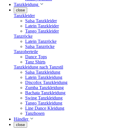
Tanzkleidung
close
Tanzkleider
Salsa Tanzkleider
Latein Tanzkleider
Tango Tanzkleider
Tanzröcke
Latein Tanzröcke
Salsa Tanzröcke
Tanzoberteile
Dance Tops
Tanz Shirts
Tanzkleidung nach Tanzstil
Salsa Tanzkleidung
Latein Tanzkleidung
Discofox Tanzkleidung
Zumba Tanzkleidung
Bachata Tanzkleidung
Swing Tanzkleidung
Tango Tanzkleidung
Line Dance Kleidung
Tanzhosen
Händler
close