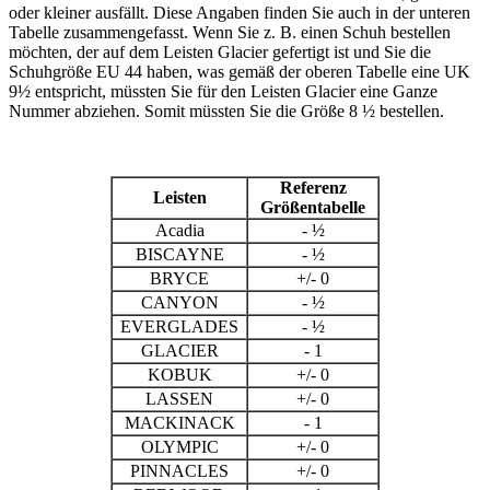
oder kleiner ausfällt. Diese Angaben finden Sie auch in der unteren
Tabelle zusammengefasst. Wenn Sie z. B. einen Schuh bestellen
möchten, der auf dem Leisten Glacier gefertigt ist und Sie die
Schuhgröße EU 44 haben, was gemäß der oberen Tabelle eine UK
9½ entspricht, müssten Sie für den Leisten Glacier eine Ganze
Nummer abziehen. Somit müssten Sie die Größe 8 ½ bestellen.
Referenz
Leisten
Größentabelle
Acadia
- ½
BISCAYNE
- ½
BRYCE
+/- 0
CANYON
- ½
EVERGLADES
- ½
GLACIER
- 1
KOBUK
+/- 0
LASSEN
+/- 0
MACKINACK
- 1
OLYMPIC
+/- 0
PINNACLES
+/- 0