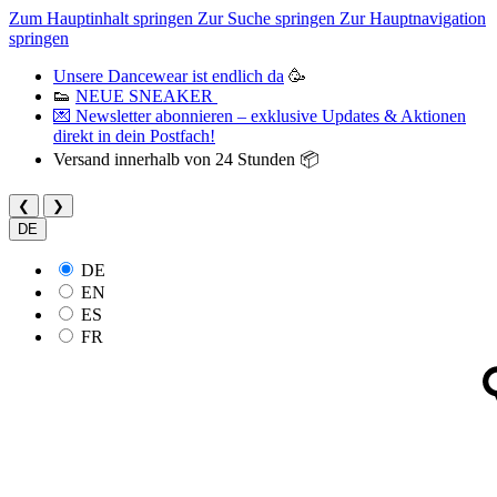
Zum Hauptinhalt springen
Zur Suche springen
Zur Hauptnavigation
springen
Unsere Dancewear ist endlich da
🥳
👟
NEUE SNEAKER
💌 Newsletter abonnieren – exklusive Updates & Aktionen
direkt in dein Postfach!
Versand innerhalb von 24 Stunden 📦
❮
❯
DE
DE
EN
ES
FR