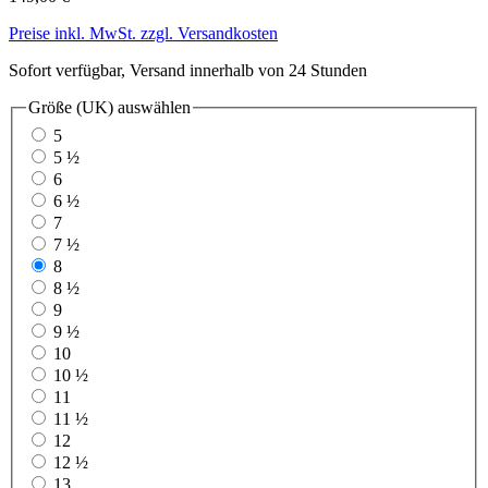
Preise inkl. MwSt. zzgl. Versandkosten
Sofort verfügbar, Versand innerhalb von 24 Stunden
Größe (UK)
auswählen
5
5 ½
6
6 ½
7
7 ½
8
8 ½
9
9 ½
10
10 ½
11
11 ½
12
12 ½
13