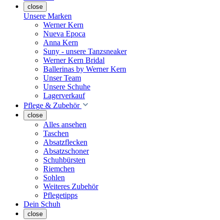
close
Unsere Marken
Werner Kern
Nueva Epoca
Anna Kern
Suny - unsere Tanzsneaker
Werner Kern Bridal
Ballerinas by Werner Kern
Unser Team
Unsere Schuhe
Lagerverkauf
Pflege & Zubehör
close
Alles ansehen
Taschen
Absatzflecken
Absatzschoner
Schuhbürsten
Riemchen
Sohlen
Weiteres Zubehör
Pflegetipps
Dein Schuh
close