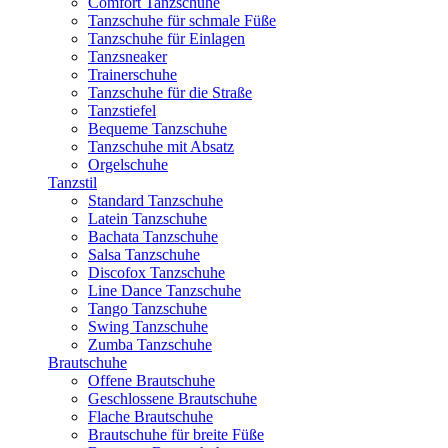
Comfort Tanzschuhe
Tanzschuhe für schmale Füße
Tanzschuhe für Einlagen
Tanzsneaker
Trainerschuhe
Tanzschuhe für die Straße
Tanzstiefel
Bequeme Tanzschuhe
Tanzschuhe mit Absatz
Orgelschuhe
Tanzstil
Standard Tanzschuhe
Latein Tanzschuhe
Bachata Tanzschuhe
Salsa Tanzschuhe
Discofox Tanzschuhe
Line Dance Tanzschuhe
Tango Tanzschuhe
Swing Tanzschuhe
Zumba Tanzschuhe
Brautschuhe
Offene Brautschuhe
Geschlossene Brautschuhe
Flache Brautschuhe
Brautschuhe für breite Füße