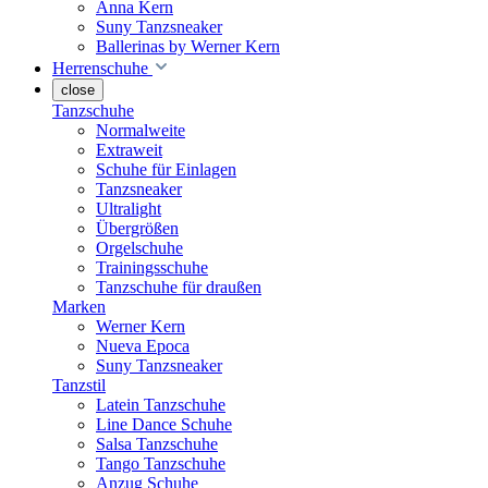
Anna Kern
Suny Tanzsneaker
Ballerinas by Werner Kern
Herrenschuhe
close
Tanzschuhe
Normalweite
Extraweit
Schuhe für Einlagen
Tanzsneaker
Ultralight
Übergrößen
Orgelschuhe
Trainingsschuhe
Tanzschuhe für draußen
Marken
Werner Kern
Nueva Epoca
Suny Tanzsneaker
Tanzstil
Latein Tanzschuhe
Line Dance Schuhe
Salsa Tanzschuhe
Tango Tanzschuhe
Anzug Schuhe