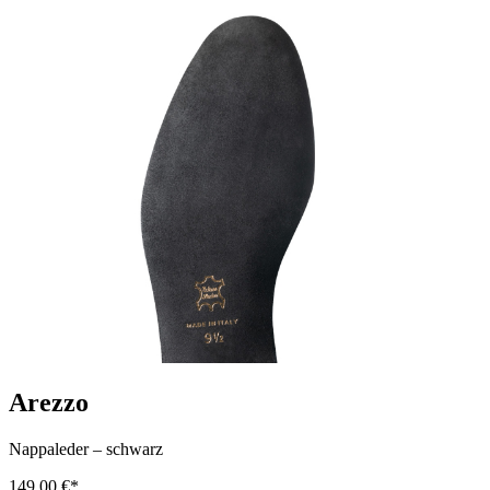
Arezzo
Nappaleder
–
schwarz
149,00 €*