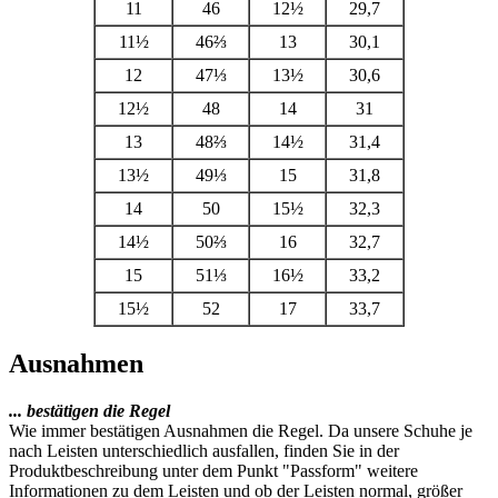
11
46
12½
29,7
11½
46⅔
13
30,1
12
47⅓
13½
30,6
12½
48
14
31
13
48⅔
14½
31,4
13½
49⅓
15
31,8
14
50
15½
32,3
14½
50⅔
16
32,7
15
51⅓
16½
33,2
15½
52
17
33,7
Ausnahmen
... bestätigen die Regel
Wie immer bestätigen Ausnahmen die Regel. Da unsere Schuhe je
nach Leisten unterschiedlich ausfallen, finden Sie in der
Produktbeschreibung unter dem Punkt "Passform" weitere
Informationen zu dem Leisten und ob der Leisten normal, größer