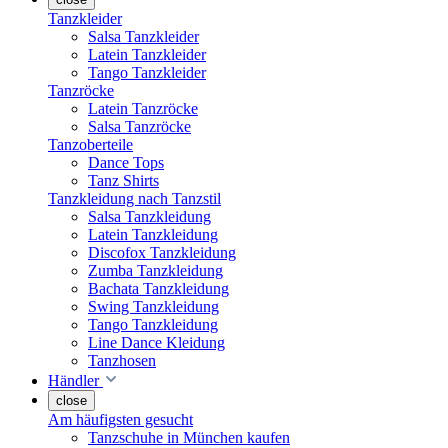
Tanzkleider
Salsa Tanzkleider
Latein Tanzkleider
Tango Tanzkleider
Tanzröcke
Latein Tanzröcke
Salsa Tanzröcke
Tanzoberteile
Dance Tops
Tanz Shirts
Tanzkleidung nach Tanzstil
Salsa Tanzkleidung
Latein Tanzkleidung
Discofox Tanzkleidung
Zumba Tanzkleidung
Bachata Tanzkleidung
Swing Tanzkleidung
Tango Tanzkleidung
Line Dance Kleidung
Tanzhosen
Händler
close
Am häufigsten gesucht
Tanzschuhe in München kaufen