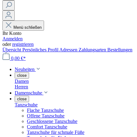
Menü schließen
Ihr Konto
Anmelden
oder
registrieren
Übersicht
Persönliches Profil
Adressen
Zahlungsarten
Bestellungen
0,00 €*
Neuheiten
close
Damen
Herren
Damenschuhe
close
Tanzschuhe
Flache Tanzschuhe
Offene Tanzschuhe
Geschlossene Tanzschuhe
Comfort Tanzschuhe
Tanzschuhe für schmale Füße