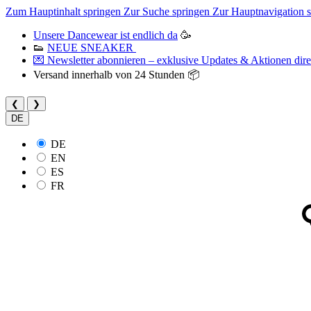
Zum Hauptinhalt springen
Zur Suche springen
Zur Hauptnavigation 
Unsere Dancewear ist endlich da
🥳
👟
NEUE SNEAKER
💌 Newsletter abonnieren – exklusive Updates & Aktionen direk
Versand innerhalb von 24 Stunden 📦
❮
❯
DE
DE
EN
ES
FR