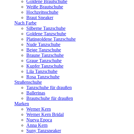
Goldene Brautschuhe
Weiße Brautschuhe
Hochzeitsschuhe
Braut Sneaker
Nach Farbe
Silberne Tanzschuhe
Goldene Tanzschuhe
Platingoldene Tanzschuhe
Nude Tanzschuhe
Beige Tanzschuhe
Braune Tanzschuhe
Graue Tanzschuhe
Kupfer Tanzschuhe
Lila Tanzschuhe
Rosa Tanzschuhe
Straßenschuhe
Tanzschuhe für draußen
Ballerinas
Brautschuhe für draußen
Marken
Werner Kern
Werner Kern Bridal
Nueva Epoca
Anna Kern
Suny Tanzsneaker