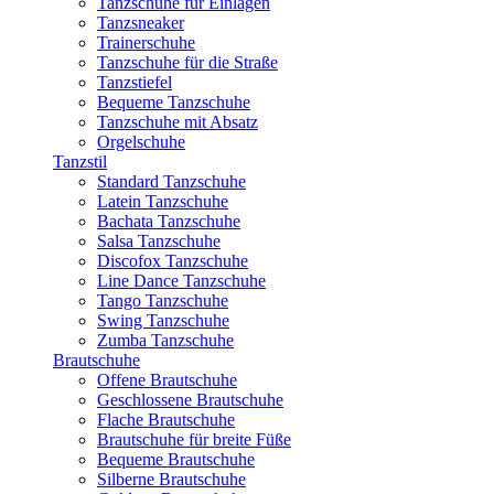
Tanzschuhe für Einlagen
Tanzsneaker
Trainerschuhe
Tanzschuhe für die Straße
Tanzstiefel
Bequeme Tanzschuhe
Tanzschuhe mit Absatz
Orgelschuhe
Tanzstil
Standard Tanzschuhe
Latein Tanzschuhe
Bachata Tanzschuhe
Salsa Tanzschuhe
Discofox Tanzschuhe
Line Dance Tanzschuhe
Tango Tanzschuhe
Swing Tanzschuhe
Zumba Tanzschuhe
Brautschuhe
Offene Brautschuhe
Geschlossene Brautschuhe
Flache Brautschuhe
Brautschuhe für breite Füße
Bequeme Brautschuhe
Silberne Brautschuhe