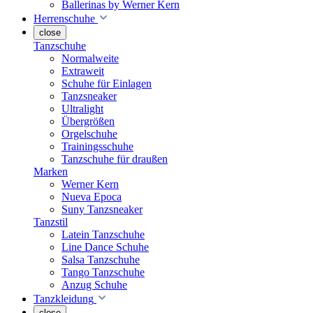
Ballerinas by Werner Kern
Herrenschuhe
close
Tanzschuhe
Normalweite
Extraweit
Schuhe für Einlagen
Tanzsneaker
Ultralight
Übergrößen
Orgelschuhe
Trainingsschuhe
Tanzschuhe für draußen
Marken
Werner Kern
Nueva Epoca
Suny Tanzsneaker
Tanzstil
Latein Tanzschuhe
Line Dance Schuhe
Salsa Tanzschuhe
Tango Tanzschuhe
Anzug Schuhe
Tanzkleidung
close