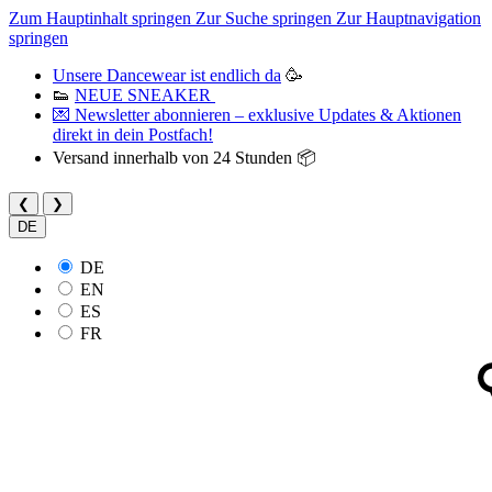
Zum Hauptinhalt springen
Zur Suche springen
Zur Hauptnavigation
springen
Unsere Dancewear ist endlich da
🥳
👟
NEUE SNEAKER
💌 Newsletter abonnieren – exklusive Updates & Aktionen
direkt in dein Postfach!
Versand innerhalb von 24 Stunden 📦
❮
❯
DE
DE
EN
ES
FR