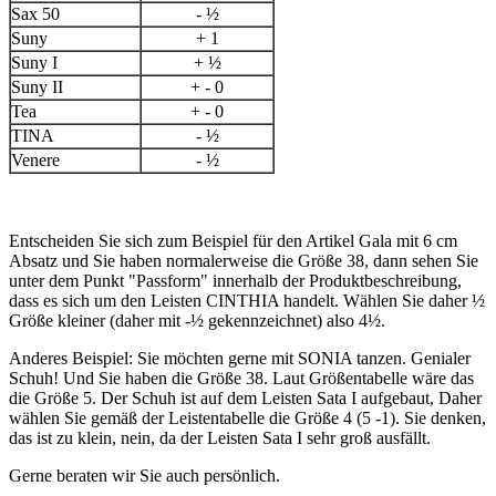
Sax 50
- ½
Suny
+ 1
Suny I
+ ½
Suny II
+ - 0
Tea
+ - 0
TINA
- ½
Venere
- ½
Entscheiden Sie sich zum Beispiel für den Artikel Gala mit 6 cm
Absatz und Sie haben normalerweise die Größe 38, dann sehen Sie
unter dem Punkt "Passform" innerhalb der Produktbeschreibung,
dass es sich um den Leisten CINTHIA handelt. Wählen Sie daher ½
Größe kleiner (daher mit -½ gekennzeichnet) also 4½.
Anderes Beispiel: Sie möchten gerne mit SONIA tanzen. Genialer
Schuh! Und Sie haben die Größe 38. Laut Größentabelle wäre das
die Größe 5. Der Schuh ist auf dem Leisten Sata I aufgebaut, Daher
wählen Sie gemäß der Leistentabelle die Größe 4 (5 -1). Sie denken,
das ist zu klein, nein, da der Leisten Sata I sehr groß ausfällt.
Gerne beraten wir Sie auch persönlich.