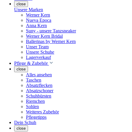
close
Unsere Marken
Werner Kern
Nueva Epoca
Anna Kern
Suny - unsere Tanzsneaker
Werner Kern Bridal
Ballerinas by Werner Kern
Unser Team
Unsere Schuhe
Lagerverkauf
Pflege & Zubehör
close
Alles ansehen
Taschen
Absatzflecken
Absatzschoner
Schuhbürsten
Riemchen
Sohlen
Weiteres Zubehör
Pflegetipps
Dein Schuh
close