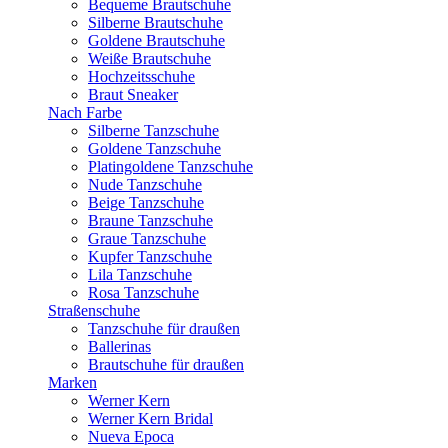
Bequeme Brautschuhe
Silberne Brautschuhe
Goldene Brautschuhe
Weiße Brautschuhe
Hochzeitsschuhe
Braut Sneaker
Nach Farbe
Silberne Tanzschuhe
Goldene Tanzschuhe
Platingoldene Tanzschuhe
Nude Tanzschuhe
Beige Tanzschuhe
Braune Tanzschuhe
Graue Tanzschuhe
Kupfer Tanzschuhe
Lila Tanzschuhe
Rosa Tanzschuhe
Straßenschuhe
Tanzschuhe für draußen
Ballerinas
Brautschuhe für draußen
Marken
Werner Kern
Werner Kern Bridal
Nueva Epoca