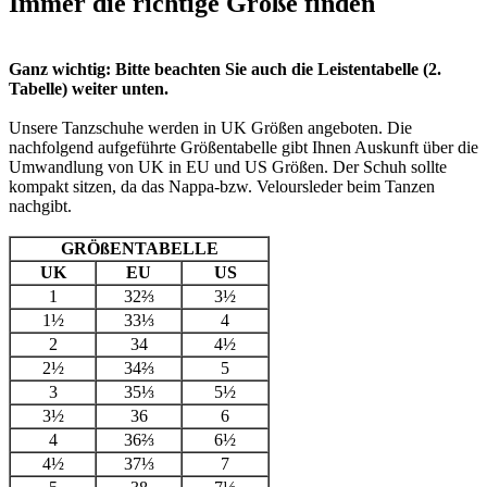
Immer die richtige Größe finden
Ganz wichtig: Bitte beachten Sie auch die Leistentabelle (2.
Tabelle) weiter unten.
Unsere Tanzschuhe werden in UK Größen angeboten. Die
nachfolgend aufgeführte Größentabelle gibt Ihnen Auskunft über die
Umwandlung von UK in EU und US Größen. Der Schuh sollte
kompakt sitzen, da das Nappa-bzw. Veloursleder beim Tanzen
nachgibt.
GRÖßENTABELLE
UK
EU
US
1
32⅔
3½
1½
33⅓
4
2
34
4½
2½
34⅔
5
3
35⅓
5½
3½
36
6
4
36⅔
6½
4½
37⅓
7