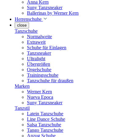
Anna Kern
Suny Tanzsneaker
Ballerinas by Werner Kern
Herrenschuhe
close
Tanzschuhe
Normalweite
Extraweit
Schuhe für Einlagen
Tanzsneaker
Ultralight
Übergrößen
Orgelschuhe
Trainingsschuhe
Tanzschuhe für draußen
Marken
Werner Kern
Nueva Epoca
Suny Tanzsneaker
Tanzstil
Latein Tanzschuhe
Line Dance Schuhe
Salsa Tanzschuhe
Tango Tanzschuhe
Anzug Schuhe