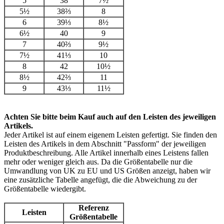
5
38
7½
5½
38⅔
8
6
39⅓
8½
6½
40
9
7
40⅔
9½
7½
41⅓
10
8
42
10½
8½
42⅔
11
9
43⅓
11½
Achten Sie bitte beim Kauf auch auf den Leisten des jeweiligen
Artikels.
Jeder Artikel ist auf einem eigenem Leisten gefertigt. Sie finden den
Leisten des Artikels in dem Abschnitt "Passform" der jeweiligen
Produktbeschreibung. Alle Artikel innerhalb eines Leistens fallen
mehr oder weniger gleich aus. Da die Größentabelle nur die
Umwandlung von UK zu EU und US Größen anzeigt, haben wir
eine zusätzliche Tabelle angefügt, die die Abweichung zu der
Größentabelle wiedergibt.
Referenz
Leisten
Größentabelle