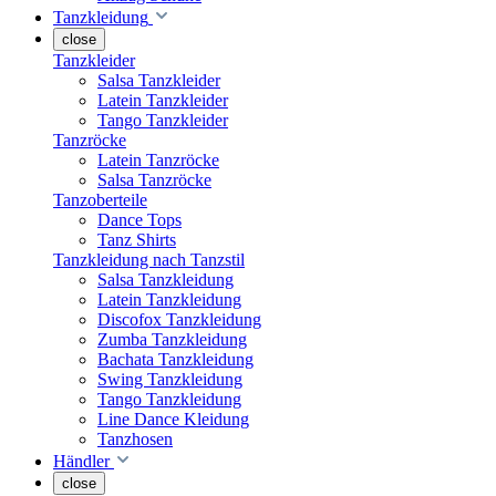
Tanzkleidung
close
Tanzkleider
Salsa Tanzkleider
Latein Tanzkleider
Tango Tanzkleider
Tanzröcke
Latein Tanzröcke
Salsa Tanzröcke
Tanzoberteile
Dance Tops
Tanz Shirts
Tanzkleidung nach Tanzstil
Salsa Tanzkleidung
Latein Tanzkleidung
Discofox Tanzkleidung
Zumba Tanzkleidung
Bachata Tanzkleidung
Swing Tanzkleidung
Tango Tanzkleidung
Line Dance Kleidung
Tanzhosen
Händler
close