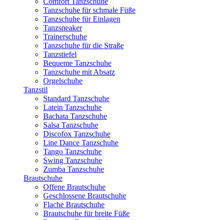
Comfort Tanzschuhe
Tanzschuhe für schmale Füße
Tanzschuhe für Einlagen
Tanzsneaker
Trainerschuhe
Tanzschuhe für die Straße
Tanzstiefel
Bequeme Tanzschuhe
Tanzschuhe mit Absatz
Orgelschuhe
Tanzstil
Standard Tanzschuhe
Latein Tanzschuhe
Bachata Tanzschuhe
Salsa Tanzschuhe
Discofox Tanzschuhe
Line Dance Tanzschuhe
Tango Tanzschuhe
Swing Tanzschuhe
Zumba Tanzschuhe
Brautschuhe
Offene Brautschuhe
Geschlossene Brautschuhe
Flache Brautschuhe
Brautschuhe für breite Füße