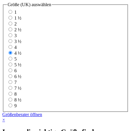
Größe (UK)
auswählen
1
1 ½
2
2 ½
3
3 ½
4
4 ½
5
5 ½
6
6 ½
7
7 ½
8
8 ½
9
Größenberater öffnen
×