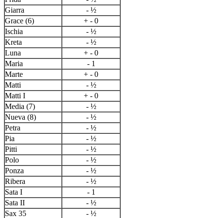
Giarra
- ½
Grace (6)
+ - 0
Ischia
- ½
Kreta
- ½
Luna
+ - 0
Maria
- 1
Marte
+ - 0
Matti
- ½
Matti I
+ - 0
Media (7)
- ½
Nueva (8)
- ½
Petra
- ½
Pia
- ½
Pitti
- ½
Polo
- ½
Ponza
- ½
Ribera
- ½
Sata I
- 1
Sata II
- ½
Sax 35
- ½