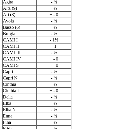
Agira
- ½
Alta (9)
- ½
Ari (8)
+ - 0
Avola
- ½
Basso (6)
- ½
Burgia
- ½
CAMI I
- 1½
CAMI II
- 1
CAMI III
- ½
CAMI IV
+ - 0
CAMI S
+ - 0
Capri
- ½
Capri N
- ½
Cinthia
- ½
Cinthia I
+ - 0
Delia
- ½
Elba
- ½
Elba N
- ½
Enna
- ½
Fina
- ½
Frida
- ½