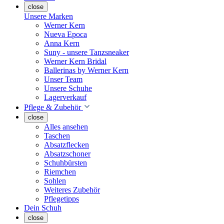
close
Unsere Marken
Werner Kern
Nueva Epoca
Anna Kern
Suny - unsere Tanzsneaker
Werner Kern Bridal
Ballerinas by Werner Kern
Unser Team
Unsere Schuhe
Lagerverkauf
Pflege & Zubehör
close
Alles ansehen
Taschen
Absatzflecken
Absatzschoner
Schuhbürsten
Riemchen
Sohlen
Weiteres Zubehör
Pflegetipps
Dein Schuh
close