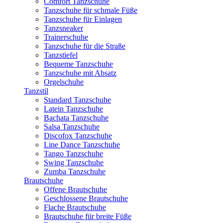
Comfort Tanzschuhe
Tanzschuhe für schmale Füße
Tanzschuhe für Einlagen
Tanzsneaker
Trainerschuhe
Tanzschuhe für die Straße
Tanzstiefel
Bequeme Tanzschuhe
Tanzschuhe mit Absatz
Orgelschuhe
Tanzstil
Standard Tanzschuhe
Latein Tanzschuhe
Bachata Tanzschuhe
Salsa Tanzschuhe
Discofox Tanzschuhe
Line Dance Tanzschuhe
Tango Tanzschuhe
Swing Tanzschuhe
Zumba Tanzschuhe
Brautschuhe
Offene Brautschuhe
Geschlossene Brautschuhe
Flache Brautschuhe
Brautschuhe für breite Füße