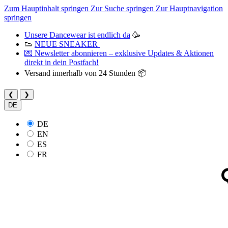
Zum Hauptinhalt springen
Zur Suche springen
Zur Hauptnavigation
springen
Unsere Dancewear ist endlich da
🥳
👟
NEUE SNEAKER
💌 Newsletter abonnieren – exklusive Updates & Aktionen
direkt in dein Postfach!
Versand innerhalb von 24 Stunden 📦
❮
❯
DE
DE
EN
ES
FR