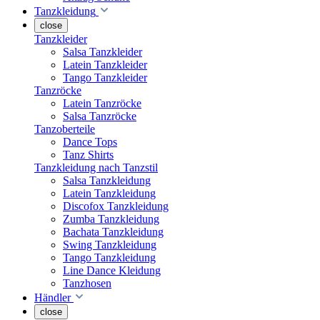
Tanzkleidung
close
Tanzkleider
Salsa Tanzkleider
Latein Tanzkleider
Tango Tanzkleider
Tanzröcke
Latein Tanzröcke
Salsa Tanzröcke
Tanzoberteile
Dance Tops
Tanz Shirts
Tanzkleidung nach Tanzstil
Salsa Tanzkleidung
Latein Tanzkleidung
Discofox Tanzkleidung
Zumba Tanzkleidung
Bachata Tanzkleidung
Swing Tanzkleidung
Tango Tanzkleidung
Line Dance Kleidung
Tanzhosen
Händler
close