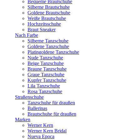
Bequeme Brautschuhe
Silberne Brautschuhe
Goldene Brautschuhe
Weiße Brautschuhe
Hochzeitsschuhe
Braut Sneaker
Nach Farbe
Silberne Tanzschuhe
Goldene Tanzschuhe
Platingoldene Tanzschuhe
Nude Tanzschuhe
Beige Tanzschuhe
Braune Tanzschuhe
Graue Tanzschuhe
Kupfer Tanzschuhe
Lila Tanzschuhe
Rosa Tanzschuhe
Straßenschuhe
Tanzschuhe für draußen
Ballerinas
Brautschuhe für draußen
Marken
Werner Kern
Werner Kern Bridal
Nueva Epoca