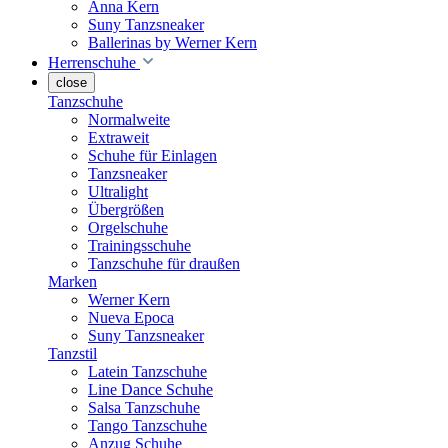
Anna Kern
Suny Tanzsneaker
Ballerinas by Werner Kern
Herrenschuhe
close
Tanzschuhe
Normalweite
Extraweit
Schuhe für Einlagen
Tanzsneaker
Ultralight
Übergrößen
Orgelschuhe
Trainingsschuhe
Tanzschuhe für draußen
Marken
Werner Kern
Nueva Epoca
Suny Tanzsneaker
Tanzstil
Latein Tanzschuhe
Line Dance Schuhe
Salsa Tanzschuhe
Tango Tanzschuhe
Anzug Schuhe