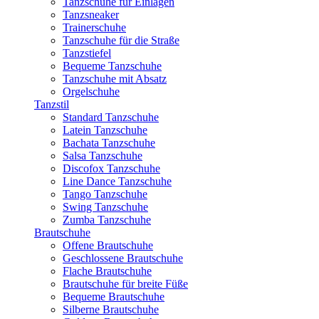
Tanzschuhe für Einlagen
Tanzsneaker
Trainerschuhe
Tanzschuhe für die Straße
Tanzstiefel
Bequeme Tanzschuhe
Tanzschuhe mit Absatz
Orgelschuhe
Tanzstil
Standard Tanzschuhe
Latein Tanzschuhe
Bachata Tanzschuhe
Salsa Tanzschuhe
Discofox Tanzschuhe
Line Dance Tanzschuhe
Tango Tanzschuhe
Swing Tanzschuhe
Zumba Tanzschuhe
Brautschuhe
Offene Brautschuhe
Geschlossene Brautschuhe
Flache Brautschuhe
Brautschuhe für breite Füße
Bequeme Brautschuhe
Silberne Brautschuhe