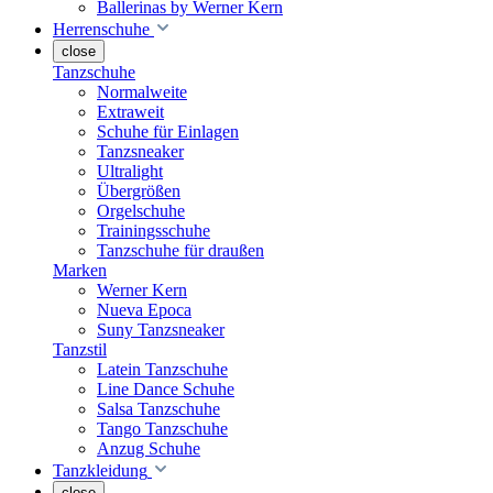
Ballerinas by Werner Kern
Herrenschuhe
close
Tanzschuhe
Normalweite
Extraweit
Schuhe für Einlagen
Tanzsneaker
Ultralight
Übergrößen
Orgelschuhe
Trainingsschuhe
Tanzschuhe für draußen
Marken
Werner Kern
Nueva Epoca
Suny Tanzsneaker
Tanzstil
Latein Tanzschuhe
Line Dance Schuhe
Salsa Tanzschuhe
Tango Tanzschuhe
Anzug Schuhe
Tanzkleidung
close