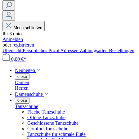
Menü schließen
Ihr Konto
Anmelden
oder
registrieren
Übersicht
Persönliches Profil
Adressen
Zahlungsarten
Bestellungen
0,00 €*
Neuheiten
close
Damen
Herren
Damenschuhe
close
Tanzschuhe
Flache Tanzschuhe
Offene Tanzschuhe
Geschlossene Tanzschuhe
Comfort Tanzschuhe
Tanzschuhe für schmale Füße