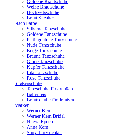
Goldene Brautschuhe
Weiße Brautschuhe
Hochzeitsschuhe
Braut Sneaker
Nach Farbe
Silberne Tanzschuhe
Goldene Tanzschuhe
Platingoldene Tanzschuhe
Nude Tanzschuhe
Beige Tanzschuhe
Braune Tanzschuhe
Graue Tanzschuhe
Kupfer Tanzschuhe
Lila Tanzschuhe
Rosa Tanzschuhe
Straßenschuhe
Tanzschuhe für draußen
Ballerinas
Brautschuhe für draußen
Marken
Werner Kern
Werner Kern Bridal
Nueva Epoca
Anna Kern
Suny Tanzsneaker