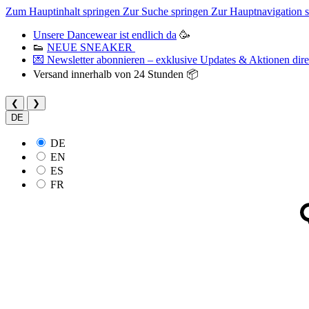
Zum Hauptinhalt springen
Zur Suche springen
Zur Hauptnavigation 
Unsere Dancewear ist endlich da
🥳
👟
NEUE SNEAKER
💌 Newsletter abonnieren – exklusive Updates & Aktionen direk
Versand innerhalb von 24 Stunden 📦
❮
❯
DE
DE
EN
ES
FR