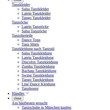
Tanzkleider
Salsa Tanzkleider
Latein Tanzkleider
Tango Tanzkleider
Tanzröcke
Latein Tanzröcke
Salsa Tanzröcke
Tanzoberteile
Dance Tops
Tanz Shirts
Tanzkleidung nach Tanzstil
Salsa Tanzkleidung
Latein Tanzkleidung
Discofox Tanzkleidung
Zumba Tanzkleidung
Bachata Tanzkleidung
Swing Tanzkleidung
Tango Tanzkleidung
Line Dance Kleidung
Tanzhosen
Händler
close
Am häufigsten gesucht
Tanzschuhe in München kaufen