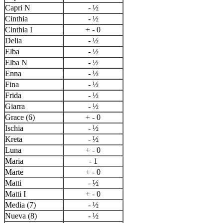
Capri N
- ½
Cinthia
- ½
Cinthia I
+ - 0
Delia
- ½
Elba
- ½
Elba N
- ½
Enna
- ½
Fina
- ½
Frida
- ½
Giarra
- ½
Grace (6)
+ - 0
Ischia
- ½
Kreta
- ½
Luna
+ - 0
Maria
- 1
Marte
+ - 0
Matti
- ½
Matti I
+ - 0
Media (7)
- ½
Nueva (8)
- ½