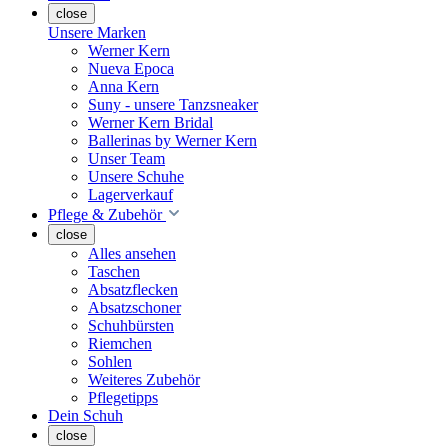
close
Unsere Marken
Werner Kern
Nueva Epoca
Anna Kern
Suny - unsere Tanzsneaker
Werner Kern Bridal
Ballerinas by Werner Kern
Unser Team
Unsere Schuhe
Lagerverkauf
Pflege & Zubehör
close
Alles ansehen
Taschen
Absatzflecken
Absatzschoner
Schuhbürsten
Riemchen
Sohlen
Weiteres Zubehör
Pflegetipps
Dein Schuh
close