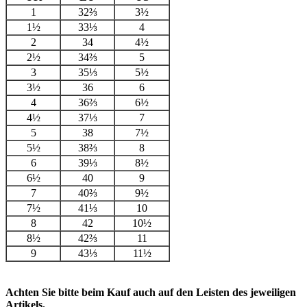
1
32⅔
3½
1½
33⅓
4
2
34
4½
2½
34⅔
5
3
35⅓
5½
3½
36
6
4
36⅔
6½
4½
37⅓
7
5
38
7½
5½
38⅔
8
6
39⅓
8½
6½
40
9
7
40⅔
9½
7½
41⅓
10
8
42
10½
8½
42⅔
11
9
43⅓
11½
Achten Sie bitte beim Kauf auch auf den Leisten des jeweiligen
Artikels.