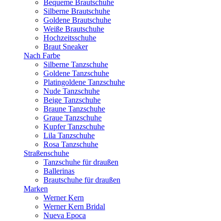
Bequeme Brautschuhe
Silberne Brautschuhe
Goldene Brautschuhe
Weiße Brautschuhe
Hochzeitsschuhe
Braut Sneaker
Nach Farbe
Silberne Tanzschuhe
Goldene Tanzschuhe
Platingoldene Tanzschuhe
Nude Tanzschuhe
Beige Tanzschuhe
Braune Tanzschuhe
Graue Tanzschuhe
Kupfer Tanzschuhe
Lila Tanzschuhe
Rosa Tanzschuhe
Straßenschuhe
Tanzschuhe für draußen
Ballerinas
Brautschuhe für draußen
Marken
Werner Kern
Werner Kern Bridal
Nueva Epoca