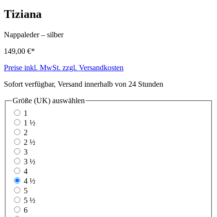
Tiziana
Nappaleder
–
silber
149,00 €*
Preise inkl. MwSt. zzgl. Versandkosten
Sofort verfügbar, Versand innerhalb von 24 Stunden
Größe (UK)
auswählen
1
1 ½
2
2 ½
3
3 ½
4
4 ½
5
5 ½
6