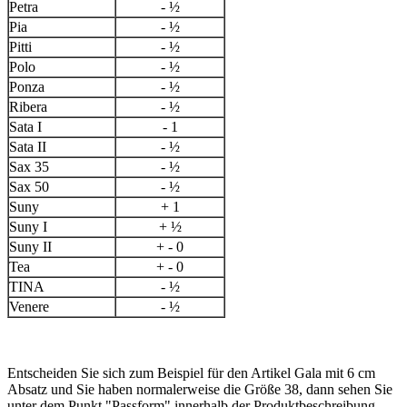
Petra
- ½
Pia
- ½
Pitti
- ½
Polo
- ½
Ponza
- ½
Ribera
- ½
Sata I
- 1
Sata II
- ½
Sax 35
- ½
Sax 50
- ½
Suny
+ 1
Suny I
+ ½
Suny II
+ - 0
Tea
+ - 0
TINA
- ½
Venere
- ½
Entscheiden Sie sich zum Beispiel für den Artikel Gala mit 6 cm
Absatz und Sie haben normalerweise die Größe 38, dann sehen Sie
unter dem Punkt "Passform" innerhalb der Produktbeschreibung,