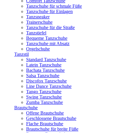
Comfort Tanzschuhe
Tanzschuhe für schmale Füße
Tanzschuhe für Einlagen
Tanzsneaker
Trainerschuhe
Tanzschuhe für die Straße
Tanzstiefel
Bequeme Tanzschuhe
Tanzschuhe mit Absatz
Orgelschuhe
Tanzstil
Standard Tanzschuhe
Latein Tanzschuhe
Bachata Tanzschuhe
Salsa Tanzschuhe
Discofox Tanzschuhe
Line Dance Tanzschuhe
Tango Tanzschuhe
Swing Tanzschuhe
Zumba Tanzschuhe
Brautschuhe
Offene Brautschuhe
Geschlossene Brautschuhe
Flache Brautschuhe
Brautschuhe für breite Füße