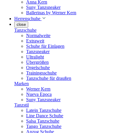
Anna Kern
Suny Tanzsneaker
Ballerinas by Werner Kern
Herrenschuhe
close
Tanzschuhe
Normalweite
Extraweit
Schuhe für Einlagen
Tanzsneaker
Ultralight
Übergrößen
Orgelschuhe
Trainingsschuhe
Tanzschuhe für draußen
Marken
Werner Kern
Nueva Epoca
Suny Tanzsneaker
Tanzstil
Latein Tanzschuhe
Line Dance Schuhe
Salsa Tanzschuhe
Tango Tanzschuhe
Anzug Schuhe