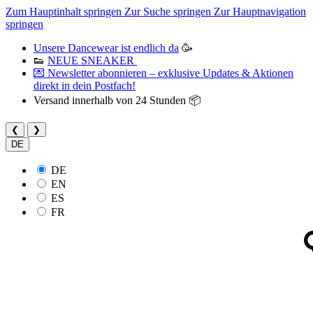
Zum Hauptinhalt springen
Zur Suche springen
Zur Hauptnavigation
springen
Unsere Dancewear ist endlich da
🥳
👟
NEUE SNEAKER
💌 Newsletter abonnieren – exklusive Updates & Aktionen
direkt in dein Postfach!
Versand innerhalb von 24 Stunden 📦
❮
❯
DE
DE
EN
ES
FR