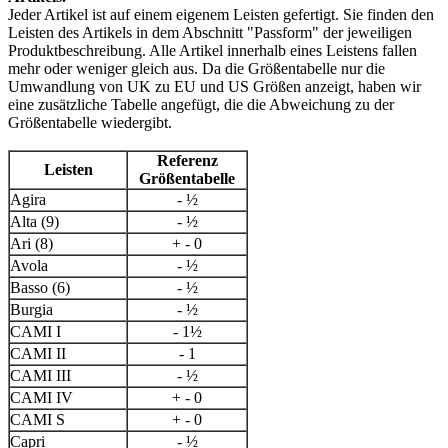
Jeder Artikel ist auf einem eigenem Leisten gefertigt. Sie finden den
Leisten des Artikels in dem Abschnitt "Passform" der jeweiligen
Produktbeschreibung. Alle Artikel innerhalb eines Leistens fallen
mehr oder weniger gleich aus. Da die Größentabelle nur die
Umwandlung von UK zu EU und US Größen anzeigt, haben wir
eine zusätzliche Tabelle angefügt, die die Abweichung zu der
Größentabelle wiedergibt.
Referenz
Leisten
Größentabelle
Agira
- ½
Alta (9)
- ½
Ari (8)
+ - 0
Avola
- ½
Basso (6)
- ½
Burgia
- ½
CAMI I
- 1½
CAMI II
- 1
CAMI III
- ½
CAMI IV
+ - 0
CAMI S
+ - 0
Capri
- ½