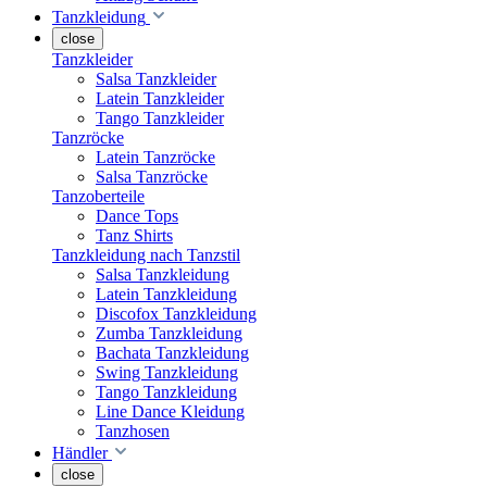
Tanzkleidung
close
Tanzkleider
Salsa Tanzkleider
Latein Tanzkleider
Tango Tanzkleider
Tanzröcke
Latein Tanzröcke
Salsa Tanzröcke
Tanzoberteile
Dance Tops
Tanz Shirts
Tanzkleidung nach Tanzstil
Salsa Tanzkleidung
Latein Tanzkleidung
Discofox Tanzkleidung
Zumba Tanzkleidung
Bachata Tanzkleidung
Swing Tanzkleidung
Tango Tanzkleidung
Line Dance Kleidung
Tanzhosen
Händler
close