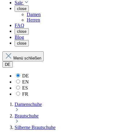
Sale
close
Damen
Herren
FAQ
close
Blog
close
Menü schließen
DE
DE
EN
ES
FR
Damenschuhe
Brautschuhe
Silberne Brautschuhe