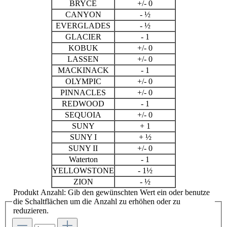
BRYCE
+/- 0
CANYON
- ½
EVERGLADES
- ½
GLACIER
- 1
KOBUK
+/- 0
LASSEN
+/- 0
MACKINACK
- 1
OLYMPIC
+/- 0
PINNACLES
+/- 0
REDWOOD
- 1
SEQUOIA
+/- 0
SUNY
+ 1
SUNY I
+ ½
SUNY II
+/- 0
Waterton
- 1
YELLOWSTONE
- 1½
ZION
- ½
Produkt Anzahl: Gib den gewünschten Wert ein oder benutze
die Schaltflächen um die Anzahl zu erhöhen oder zu
reduzieren.