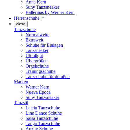
Anna Kern
Suny Tanzsneaker
Ballerinas by Werner Kern
Herrenschuhe
close
Tanzschuhe
Normalweite
Extraweit
Schuhe für Einlagen
Tanzsneaker
Ultralight
Übergrößen
Orgelschuhe
Trainingsschuhe
Tanzschuhe für draußen
Marken
Werner Kern
Nueva Epoca
Suny Tanzsneaker
Tanzstil
Latein Tanzschuhe
Line Dance Schuhe
Salsa Tanzschuhe
Tango Tanzschuhe
Anzug Schuhe