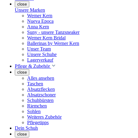
close
Unsere Marken
Werner Kern
Nueva Epoca
Anna Kern
Suny - unsere Tanzsneaker
Werner Kern Bridal
Ballerinas by Werner Kern
Unser Team
Unsere Schuhe
Lagerverkauf
Pflege & Zubehör
close
Alles ansehen
Taschen
Absatzflecken
Absatzschoner
Schuhbürsten
Riemchen
Sohlen
Weiteres Zubehör
Pflegetipps
Dein Schuh
close