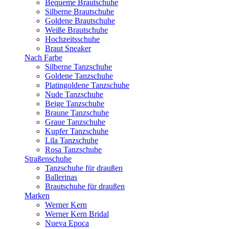
Bequeme Brautschuhe
Silberne Brautschuhe
Goldene Brautschuhe
Weiße Brautschuhe
Hochzeitsschuhe
Braut Sneaker
Nach Farbe
Silberne Tanzschuhe
Goldene Tanzschuhe
Platingoldene Tanzschuhe
Nude Tanzschuhe
Beige Tanzschuhe
Braune Tanzschuhe
Graue Tanzschuhe
Kupfer Tanzschuhe
Lila Tanzschuhe
Rosa Tanzschuhe
Straßenschuhe
Tanzschuhe für draußen
Ballerinas
Brautschuhe für draußen
Marken
Werner Kern
Werner Kern Bridal
Nueva Epoca