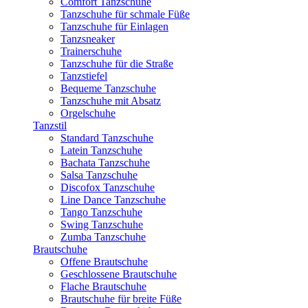
Comfort Tanzschuhe
Tanzschuhe für schmale Füße
Tanzschuhe für Einlagen
Tanzsneaker
Trainerschuhe
Tanzschuhe für die Straße
Tanzstiefel
Bequeme Tanzschuhe
Tanzschuhe mit Absatz
Orgelschuhe
Tanzstil
Standard Tanzschuhe
Latein Tanzschuhe
Bachata Tanzschuhe
Salsa Tanzschuhe
Discofox Tanzschuhe
Line Dance Tanzschuhe
Tango Tanzschuhe
Swing Tanzschuhe
Zumba Tanzschuhe
Brautschuhe
Offene Brautschuhe
Geschlossene Brautschuhe
Flache Brautschuhe
Brautschuhe für breite Füße