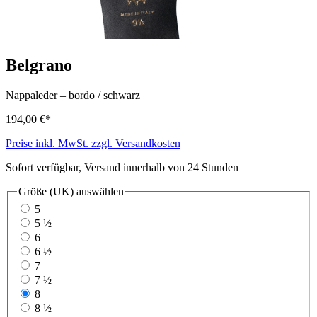
Belgrano
Nappaleder
–
bordo / schwarz
194,00 €*
Preise inkl. MwSt. zzgl. Versandkosten
Sofort verfügbar, Versand innerhalb von 24 Stunden
Größe (UK)
auswählen
5
5 ½
6
6 ½
7
7 ½
8
8 ½