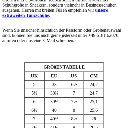
Schuhgröße in Sneakern, sondern vielmehr in Businessschuhen
ausgehen. Herren mit breiten Füßen empfehlen wir
unsere
extraweiten Tanzschuhe
.
Wenn Sie unsicher hinsichtlich der Passform oder Größenauswahl
sind, können Sie uns auch gerne jederzeit unter +49 6181 62076
anrufen oder uns eine E-Mail schreiben.
GRÖßENTABELLE
UK
EU
US
CM
5
38
6
½
24,2
5½
38⅔
7
24,7
6
39⅓
7½
25,1
6½
40
8
25,6
7
40⅔
8½
26
7½
41⅓
9
26,5