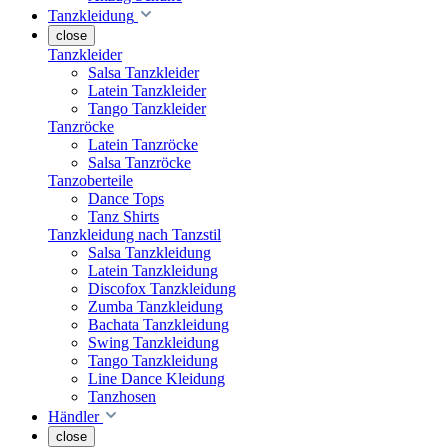
Tanzkleidung
close
Tanzkleider
Salsa Tanzkleider
Latein Tanzkleider
Tango Tanzkleider
Tanzröcke
Latein Tanzröcke
Salsa Tanzröcke
Tanzoberteile
Dance Tops
Tanz Shirts
Tanzkleidung nach Tanzstil
Salsa Tanzkleidung
Latein Tanzkleidung
Discofox Tanzkleidung
Zumba Tanzkleidung
Bachata Tanzkleidung
Swing Tanzkleidung
Tango Tanzkleidung
Line Dance Kleidung
Tanzhosen
Händler
close