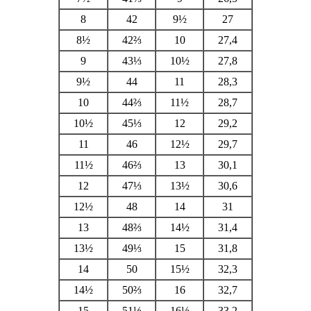
8
42
9½
27
8½
42⅔
10
27,4
9
43⅓
10½
27,8
9½
44
11
28,3
10
44⅔
11½
28,7
10½
45⅓
12
29,2
11
46
12½
29,7
11½
46⅔
13
30,1
12
47⅓
13½
30,6
12½
48
14
31
13
48⅔
14½
31,4
13½
49⅓
15
31,8
14
50
15½
32,3
14½
50⅔
16
32,7
15
51⅓
16½
33,2