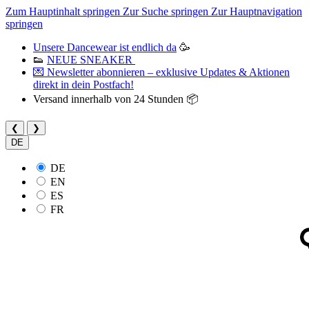
Zum Hauptinhalt springen
Zur Suche springen
Zur Hauptnavigation
springen
Unsere Dancewear ist endlich da
🥳
👟
NEUE SNEAKER
💌 Newsletter abonnieren – exklusive Updates & Aktionen
direkt in dein Postfach!
Versand innerhalb von 24 Stunden 📦
❮
❯
DE
DE
EN
ES
FR