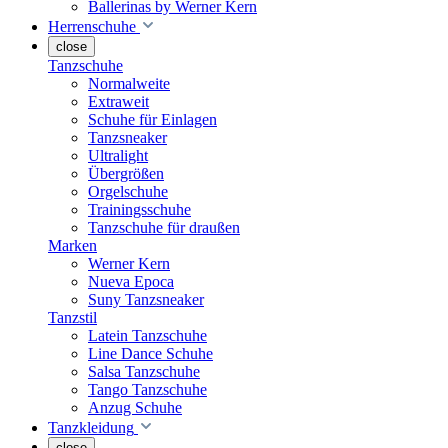
Ballerinas by Werner Kern
Herrenschuhe
close
Tanzschuhe
Normalweite
Extraweit
Schuhe für Einlagen
Tanzsneaker
Ultralight
Übergrößen
Orgelschuhe
Trainingsschuhe
Tanzschuhe für draußen
Marken
Werner Kern
Nueva Epoca
Suny Tanzsneaker
Tanzstil
Latein Tanzschuhe
Line Dance Schuhe
Salsa Tanzschuhe
Tango Tanzschuhe
Anzug Schuhe
Tanzkleidung
close