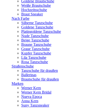
Goldene Brautschuhe
Weiße Brautschuhe
Hochzeitsschuhe
Braut Sneaker
Nach Farbe
Silberne Tanzschuhe
Goldene Tanzschuhe
Platingoldene Tanzschuhe
Nude Tanzschuhe
Beige Tanzschuhe
Braune Tanzschuhe
Graue Tanzschuhe
Kupfer Tanzschuhe
Lila Tanzschuhe
Rosa Tanzschuhe
Straßenschuhe
Tanzschuhe für draußen
Ballerinas
Brautschuhe für draußen
Marken
Werner Kern
Werner Kern Bridal
Nueva Epoca
Anna Kern
Suny Tanzsneaker