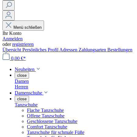
Menü schließen
Ihr Konto
Anmelden
oder
registrieren
Übersicht
Persönliches Profil
Adressen
Zahlungsarten
Bestellungen
0,00 €*
Neuheiten
close
Damen
Herren
Damenschuhe
close
Tanzschuhe
Flache Tanzschuhe
Offene Tanzschuhe
Geschlossene Tanzschuhe
Comfort Tanzschuhe
Tanzschuhe für schmale Füße