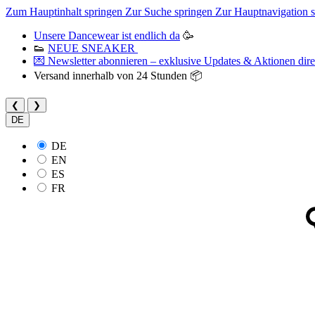
Zum Hauptinhalt springen
Zur Suche springen
Zur Hauptnavigation 
Unsere Dancewear ist endlich da
🥳
👟
NEUE SNEAKER
💌 Newsletter abonnieren – exklusive Updates & Aktionen direk
Versand innerhalb von 24 Stunden 📦
❮
❯
DE
DE
EN
ES
FR