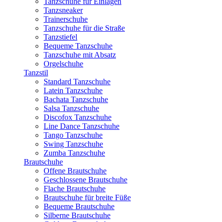
Tanzschuhe für Einlagen
Tanzsneaker
Trainerschuhe
Tanzschuhe für die Straße
Tanzstiefel
Bequeme Tanzschuhe
Tanzschuhe mit Absatz
Orgelschuhe
Tanzstil
Standard Tanzschuhe
Latein Tanzschuhe
Bachata Tanzschuhe
Salsa Tanzschuhe
Discofox Tanzschuhe
Line Dance Tanzschuhe
Tango Tanzschuhe
Swing Tanzschuhe
Zumba Tanzschuhe
Brautschuhe
Offene Brautschuhe
Geschlossene Brautschuhe
Flache Brautschuhe
Brautschuhe für breite Füße
Bequeme Brautschuhe
Silberne Brautschuhe