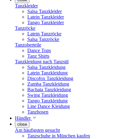
Tanzkleider
Salsa Tanzkleider
Latein Tanzkleider
Tango Tanzkleider
Tanzröcke
Latein Tanzröcke
Salsa Tanzröcke
Tanzoberteile
Dance Tops
Tanz Shirts
Tanzkleidung nach Tanzstil
Salsa Tanzkleidung
Latein Tanzkleidung
Discofox Tanzkleidung
Zumba Tanzkleidung
Bachata Tanzkleidung
Swing Tanzkleidung
Tango Tanzkleidung
Line Dance Kleidung
Tanzhosen
Händler
close
Am häufigsten gesucht
Tanzschuhe in München kaufen