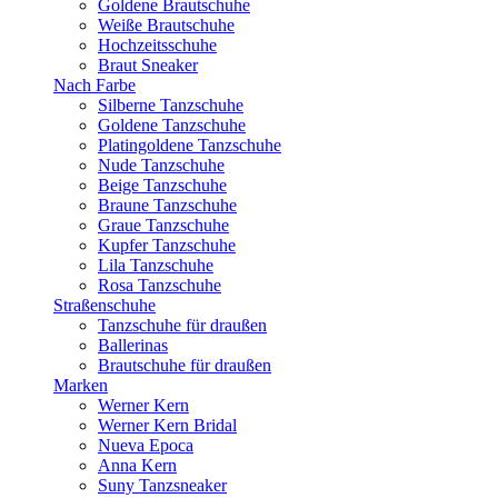
Goldene Brautschuhe
Weiße Brautschuhe
Hochzeitsschuhe
Braut Sneaker
Nach Farbe
Silberne Tanzschuhe
Goldene Tanzschuhe
Platingoldene Tanzschuhe
Nude Tanzschuhe
Beige Tanzschuhe
Braune Tanzschuhe
Graue Tanzschuhe
Kupfer Tanzschuhe
Lila Tanzschuhe
Rosa Tanzschuhe
Straßenschuhe
Tanzschuhe für draußen
Ballerinas
Brautschuhe für draußen
Marken
Werner Kern
Werner Kern Bridal
Nueva Epoca
Anna Kern
Suny Tanzsneaker