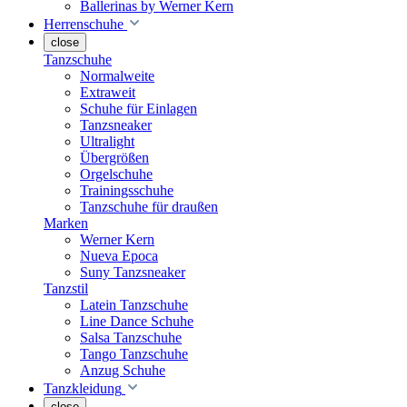
Ballerinas by Werner Kern
Herrenschuhe
close
Tanzschuhe
Normalweite
Extraweit
Schuhe für Einlagen
Tanzsneaker
Ultralight
Übergrößen
Orgelschuhe
Trainingsschuhe
Tanzschuhe für draußen
Marken
Werner Kern
Nueva Epoca
Suny Tanzsneaker
Tanzstil
Latein Tanzschuhe
Line Dance Schuhe
Salsa Tanzschuhe
Tango Tanzschuhe
Anzug Schuhe
Tanzkleidung
close