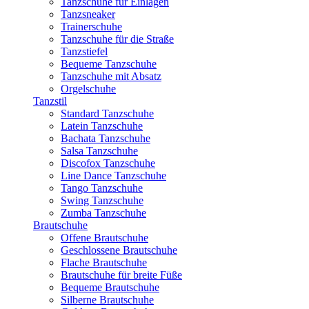
Tanzschuhe für Einlagen
Tanzsneaker
Trainerschuhe
Tanzschuhe für die Straße
Tanzstiefel
Bequeme Tanzschuhe
Tanzschuhe mit Absatz
Orgelschuhe
Tanzstil
Standard Tanzschuhe
Latein Tanzschuhe
Bachata Tanzschuhe
Salsa Tanzschuhe
Discofox Tanzschuhe
Line Dance Tanzschuhe
Tango Tanzschuhe
Swing Tanzschuhe
Zumba Tanzschuhe
Brautschuhe
Offene Brautschuhe
Geschlossene Brautschuhe
Flache Brautschuhe
Brautschuhe für breite Füße
Bequeme Brautschuhe
Silberne Brautschuhe