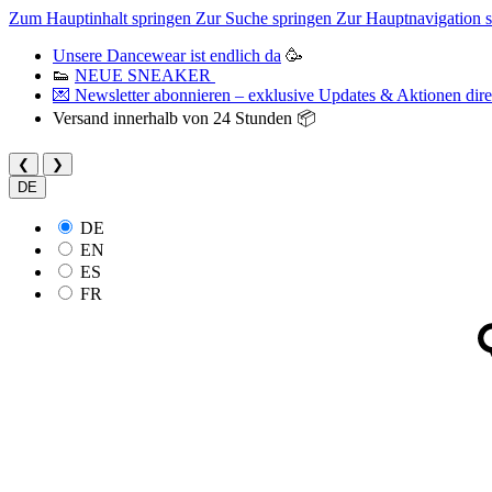
Zum Hauptinhalt springen
Zur Suche springen
Zur Hauptnavigation 
Unsere Dancewear ist endlich da
🥳
👟
NEUE SNEAKER
💌 Newsletter abonnieren – exklusive Updates & Aktionen direk
Versand innerhalb von 24 Stunden 📦
❮
❯
DE
DE
EN
ES
FR