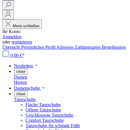
Menü schließen
Ihr Konto
Anmelden
oder
registrieren
Übersicht
Persönliches Profil
Adressen
Zahlungsarten
Bestellungen
0,00 €*
Neuheiten
close
Damen
Herren
Damenschuhe
close
Tanzschuhe
Flache Tanzschuhe
Offene Tanzschuhe
Geschlossene Tanzschuhe
Comfort Tanzschuhe
Tanzschuhe für schmale Füße