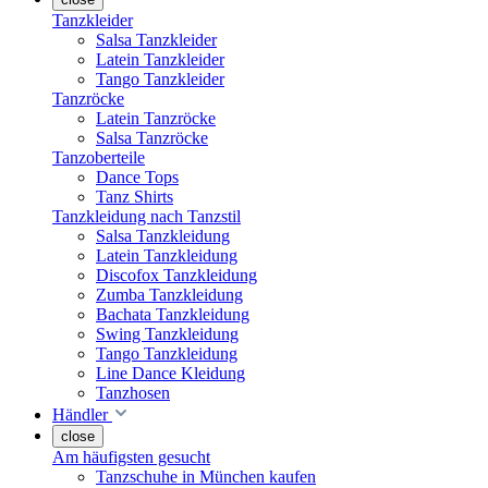
Tanzkleider
Salsa Tanzkleider
Latein Tanzkleider
Tango Tanzkleider
Tanzröcke
Latein Tanzröcke
Salsa Tanzröcke
Tanzoberteile
Dance Tops
Tanz Shirts
Tanzkleidung nach Tanzstil
Salsa Tanzkleidung
Latein Tanzkleidung
Discofox Tanzkleidung
Zumba Tanzkleidung
Bachata Tanzkleidung
Swing Tanzkleidung
Tango Tanzkleidung
Line Dance Kleidung
Tanzhosen
Händler
close
Am häufigsten gesucht
Tanzschuhe in München kaufen