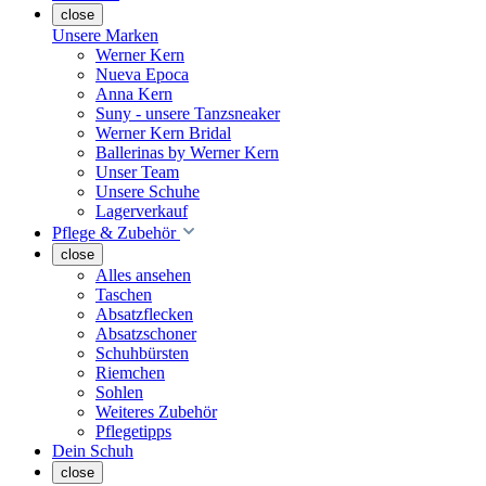
close
Unsere Marken
Werner Kern
Nueva Epoca
Anna Kern
Suny - unsere Tanzsneaker
Werner Kern Bridal
Ballerinas by Werner Kern
Unser Team
Unsere Schuhe
Lagerverkauf
Pflege & Zubehör
close
Alles ansehen
Taschen
Absatzflecken
Absatzschoner
Schuhbürsten
Riemchen
Sohlen
Weiteres Zubehör
Pflegetipps
Dein Schuh
close