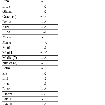
Fina
- ½
Frida
- ½
Giarra
- ½
Grace (6)
+ - 0
Ischia
- ½
Kreta
- ½
Luna
+ - 0
Maria
- 1
Marte
+ - 0
Matti
- ½
Matti I
+ - 0
Media (7)
- ½
Nueva (8)
- ½
Petra
- ½
Pia
- ½
Pitti
- ½
Polo
- ½
Ponza
- ½
Ribera
- ½
Sata I
- 1
Sata II
- ½