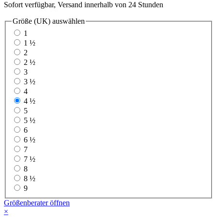
Sofort verfügbar, Versand innerhalb von 24 Stunden
Größe (UK)
auswählen
1
1 ½
2
2 ½
3
3 ½
4
4 ½
5
5 ½
6
6 ½
7
7 ½
8
8 ½
9
Größenberater öffnen
×