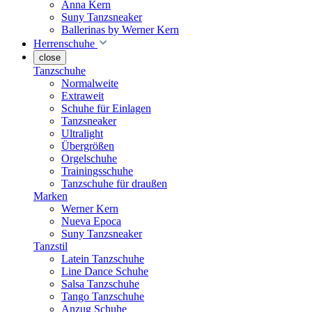
Anna Kern
Suny Tanzsneaker
Ballerinas by Werner Kern
Herrenschuhe
close
Tanzschuhe
Normalweite
Extraweit
Schuhe für Einlagen
Tanzsneaker
Ultralight
Übergrößen
Orgelschuhe
Trainingsschuhe
Tanzschuhe für draußen
Marken
Werner Kern
Nueva Epoca
Suny Tanzsneaker
Tanzstil
Latein Tanzschuhe
Line Dance Schuhe
Salsa Tanzschuhe
Tango Tanzschuhe
Anzug Schuhe