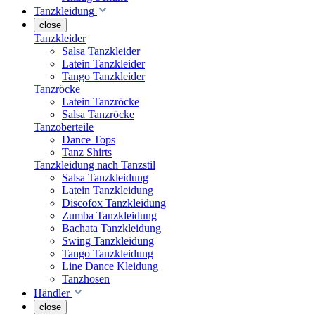
Tanzkleidung
close
Tanzkleider
Salsa Tanzkleider
Latein Tanzkleider
Tango Tanzkleider
Tanzröcke
Latein Tanzröcke
Salsa Tanzröcke
Tanzoberteile
Dance Tops
Tanz Shirts
Tanzkleidung nach Tanzstil
Salsa Tanzkleidung
Latein Tanzkleidung
Discofox Tanzkleidung
Zumba Tanzkleidung
Bachata Tanzkleidung
Swing Tanzkleidung
Tango Tanzkleidung
Line Dance Kleidung
Tanzhosen
Händler
close