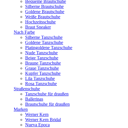
Bequeme Brautschuhe
Silberne Brautschuhe
Goldene Brautschuhe
Weiße Brautschuhe
Hochzeitsschuhe
Braut Sneaker
Nach Farbe
Silberne Tanzschuhe
Goldene Tanzschuhe
Platingoldene Tanzschuhe
Nude Tanzschuhe
Beige Tanzschuhe
Braune Tanzschuhe
Graue Tanzschuhe
Kupfer Tanzschuhe
Lila Tanzschuhe
Rosa Tanzschuhe
Straßenschuhe
Tanzschuhe für draußen
Ballerinas
Brautschuhe für draußen
Marken
Werner Kern
Werner Kern Bridal
Nueva Epoca