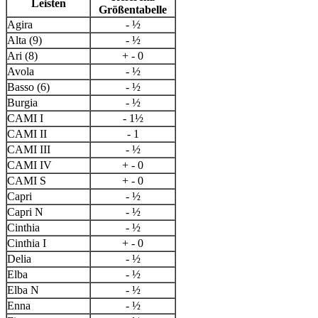
Leisten
Größentabelle
Agira
- ½
Alta (9)
- ½
Ari (8)
+ - 0
Avola
- ½
Basso (6)
- ½
Burgia
- ½
CAMI I
- 1½
CAMI II
- 1
CAMI III
- ½
CAMI IV
+ - 0
CAMI S
+ - 0
Capri
- ½
Capri N
- ½
Cinthia
- ½
Cinthia I
+ - 0
Delia
- ½
Elba
- ½
Elba N
- ½
Enna
- ½