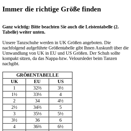
Immer die richtige Größe finden
Ganz wichtig: Bitte beachten Sie auch die Leistentabelle (2.
Tabelle) weiter unten.
Unsere Tanzschuhe werden in UK Größen angeboten. Die
nachfolgend aufgeführte Größentabelle gibt Ihnen Auskunft über die
Umwandlung von UK in EU und US Größen. Der Schuh sollte
kompakt sitzen, da das Nappa-bzw. Veloursleder beim Tanzen
nachgibt.
GRÖßENTABELLE
UK
EU
US
1
32⅔
3½
1½
33⅓
4
2
34
4½
2½
34⅔
5
3
35⅓
5½
3½
36
6
4
36⅔
6½