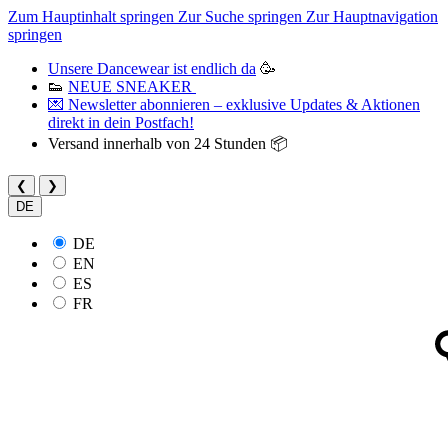
Zum Hauptinhalt springen
Zur Suche springen
Zur Hauptnavigation
springen
Unsere Dancewear ist endlich da
🥳
👟
NEUE SNEAKER
💌 Newsletter abonnieren – exklusive Updates & Aktionen
direkt in dein Postfach!
Versand innerhalb von 24 Stunden 📦
❮
❯
DE
DE
EN
ES
FR