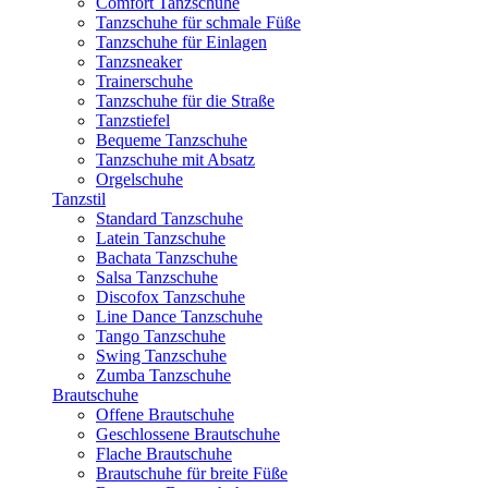
Comfort Tanzschuhe
Tanzschuhe für schmale Füße
Tanzschuhe für Einlagen
Tanzsneaker
Trainerschuhe
Tanzschuhe für die Straße
Tanzstiefel
Bequeme Tanzschuhe
Tanzschuhe mit Absatz
Orgelschuhe
Tanzstil
Standard Tanzschuhe
Latein Tanzschuhe
Bachata Tanzschuhe
Salsa Tanzschuhe
Discofox Tanzschuhe
Line Dance Tanzschuhe
Tango Tanzschuhe
Swing Tanzschuhe
Zumba Tanzschuhe
Brautschuhe
Offene Brautschuhe
Geschlossene Brautschuhe
Flache Brautschuhe
Brautschuhe für breite Füße