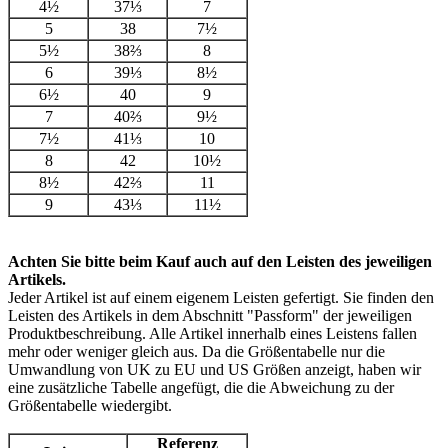
4½
37⅓
7
5
38
7½
5½
38⅔
8
6
39⅓
8½
6½
40
9
7
40⅔
9½
7½
41⅓
10
8
42
10½
8½
42⅔
11
9
43⅓
11½
Achten Sie bitte beim Kauf auch auf den Leisten des jeweiligen
Artikels.
Jeder Artikel ist auf einem eigenem Leisten gefertigt. Sie finden den
Leisten des Artikels in dem Abschnitt "Passform" der jeweiligen
Produktbeschreibung. Alle Artikel innerhalb eines Leistens fallen
mehr oder weniger gleich aus. Da die Größentabelle nur die
Umwandlung von UK zu EU und US Größen anzeigt, haben wir
eine zusätzliche Tabelle angefügt, die die Abweichung zu der
Größentabelle wiedergibt.
Referenz