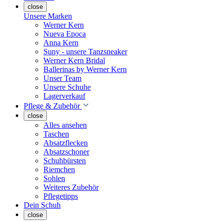
close
Unsere Marken
Werner Kern
Nueva Epoca
Anna Kern
Suny - unsere Tanzsneaker
Werner Kern Bridal
Ballerinas by Werner Kern
Unser Team
Unsere Schuhe
Lagerverkauf
Pflege & Zubehör
close
Alles ansehen
Taschen
Absatzflecken
Absatzschoner
Schuhbürsten
Riemchen
Sohlen
Weiteres Zubehör
Pflegetipps
Dein Schuh
close