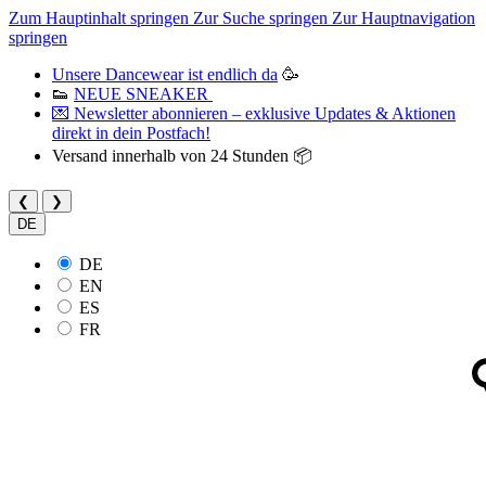
Zum Hauptinhalt springen
Zur Suche springen
Zur Hauptnavigation
springen
Unsere Dancewear ist endlich da
🥳
👟
NEUE SNEAKER
💌 Newsletter abonnieren – exklusive Updates & Aktionen
direkt in dein Postfach!
Versand innerhalb von 24 Stunden 📦
❮
❯
DE
DE
EN
ES
FR