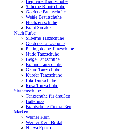
Bequeme Brautschuhe
Silberne Brautschuhe
Goldene Brautschuhe
Weiße Brautschuhe
Hochzeitsschuhe
Braut Sneaker
Nach Farbe
Silberne Tanzschuhe
Goldene Tanzschuhe
Platingoldene Tanzschuhe
Nude Tanzschuhe
Beige Tanzschuhe
Braune Tanzschuhe
Graue Tanzschuhe
Kupfer Tanzschuhe
Lila Tanzschuhe
Rosa Tanzschuhe
Straßenschuhe
Tanzschuhe für draußen
Ballerinas
Brautschuhe für draußen
Marken
Werner Kern
Werner Kern Bridal
Nueva Epoca