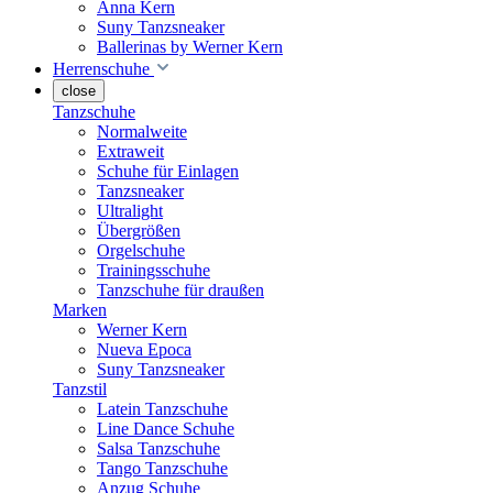
Anna Kern
Suny Tanzsneaker
Ballerinas by Werner Kern
Herrenschuhe
close
Tanzschuhe
Normalweite
Extraweit
Schuhe für Einlagen
Tanzsneaker
Ultralight
Übergrößen
Orgelschuhe
Trainingsschuhe
Tanzschuhe für draußen
Marken
Werner Kern
Nueva Epoca
Suny Tanzsneaker
Tanzstil
Latein Tanzschuhe
Line Dance Schuhe
Salsa Tanzschuhe
Tango Tanzschuhe
Anzug Schuhe