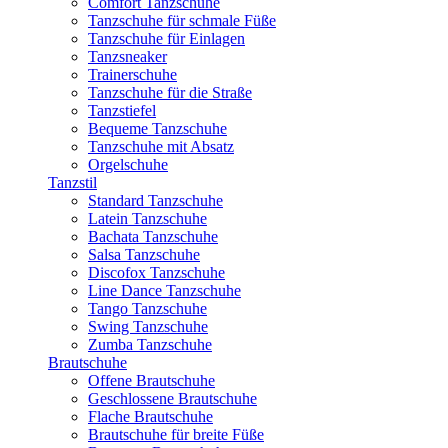
Comfort Tanzschuhe
Tanzschuhe für schmale Füße
Tanzschuhe für Einlagen
Tanzsneaker
Trainerschuhe
Tanzschuhe für die Straße
Tanzstiefel
Bequeme Tanzschuhe
Tanzschuhe mit Absatz
Orgelschuhe
Tanzstil
Standard Tanzschuhe
Latein Tanzschuhe
Bachata Tanzschuhe
Salsa Tanzschuhe
Discofox Tanzschuhe
Line Dance Tanzschuhe
Tango Tanzschuhe
Swing Tanzschuhe
Zumba Tanzschuhe
Brautschuhe
Offene Brautschuhe
Geschlossene Brautschuhe
Flache Brautschuhe
Brautschuhe für breite Füße