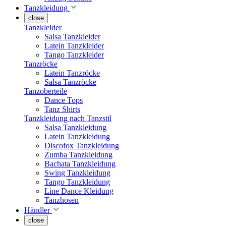
Tanzkleidung
close
Tanzkleider
Salsa Tanzkleider
Latein Tanzkleider
Tango Tanzkleider
Tanzröcke
Latein Tanzröcke
Salsa Tanzröcke
Tanzoberteile
Dance Tops
Tanz Shirts
Tanzkleidung nach Tanzstil
Salsa Tanzkleidung
Latein Tanzkleidung
Discofox Tanzkleidung
Zumba Tanzkleidung
Bachata Tanzkleidung
Swing Tanzkleidung
Tango Tanzkleidung
Line Dance Kleidung
Tanzhosen
Händler
close