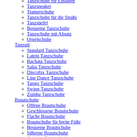
Tanzschuhe für Einlagen
Tanzsneaker
Trainerschuhe
Tanzschuhe für die Straße
Tanzstiefel
Bequeme Tanzschuhe
Tanzschuhe mit Absatz
Orgelschuhe
Tanzstil
Standard Tanzschuhe
Latein Tanzschuhe
Bachata Tanzschuhe
Salsa Tanzschuhe
Discofox Tanzschuhe
Line Dance Tanzschuhe
Tango Tanzschuhe
Swing Tanzschuhe
Zumba Tanzschuhe
Brautschuhe
Offene Brautschuhe
Geschlossene Brautschuhe
Flache Brautschuhe
Brautschuhe für breite Füße
Bequeme Brautschuhe
Silberne Brautschuhe