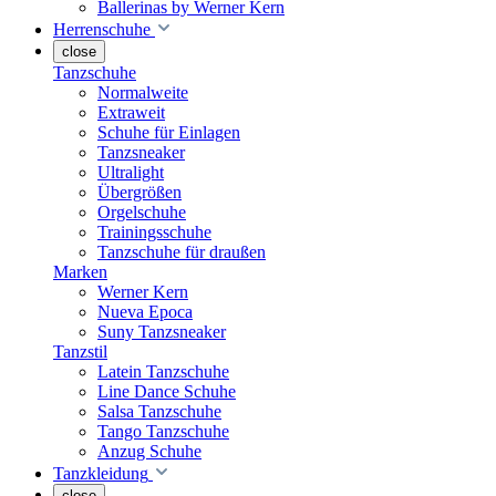
Ballerinas by Werner Kern
Herrenschuhe
close
Tanzschuhe
Normalweite
Extraweit
Schuhe für Einlagen
Tanzsneaker
Ultralight
Übergrößen
Orgelschuhe
Trainingsschuhe
Tanzschuhe für draußen
Marken
Werner Kern
Nueva Epoca
Suny Tanzsneaker
Tanzstil
Latein Tanzschuhe
Line Dance Schuhe
Salsa Tanzschuhe
Tango Tanzschuhe
Anzug Schuhe
Tanzkleidung
close