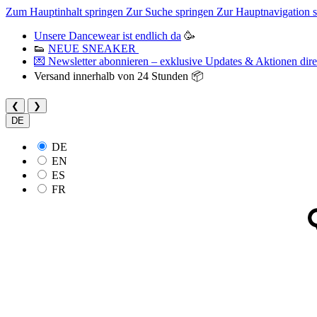
Zum Hauptinhalt springen
Zur Suche springen
Zur Hauptnavigation 
Unsere Dancewear ist endlich da
🥳
👟
NEUE SNEAKER
💌 Newsletter abonnieren – exklusive Updates & Aktionen direk
Versand innerhalb von 24 Stunden 📦
❮
❯
DE
DE
EN
ES
FR