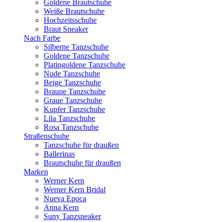
Goldene Brautschuhe
Weiße Brautschuhe
Hochzeitsschuhe
Braut Sneaker
Nach Farbe
Silberne Tanzschuhe
Goldene Tanzschuhe
Platingoldene Tanzschuhe
Nude Tanzschuhe
Beige Tanzschuhe
Braune Tanzschuhe
Graue Tanzschuhe
Kupfer Tanzschuhe
Lila Tanzschuhe
Rosa Tanzschuhe
Straßenschuhe
Tanzschuhe für draußen
Ballerinas
Brautschuhe für draußen
Marken
Werner Kern
Werner Kern Bridal
Nueva Epoca
Anna Kern
Suny Tanzsneaker