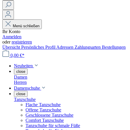
Menü schließen
Ihr Konto
Anmelden
oder
registrieren
Übersicht
Persönliches Profil
Adressen
Zahlungsarten
Bestellungen
0,00 €*
Neuheiten
close
Damen
Herren
Damenschuhe
close
Tanzschuhe
Flache Tanzschuhe
Offene Tanzschuhe
Geschlossene Tanzschuhe
Comfort Tanzschuhe
Tanzschuhe für schmale Füße