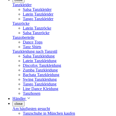
Tanzkleider
Salsa Tanzkleider
Latein Tanzkleider
Tango Tanzkleider
Tanzröcke
Latein Tanzröcke
Salsa Tanzröcke
Tanzoberteile
Dance Tops
Tanz Shirts
Tanzkleidung nach Tanzstil
Salsa Tanzkleidung
Latein Tanzkleidung
Discofox Tanzkleidung
Zumba Tanzkleidung
Bachata Tanzkleidung
Swing Tanzkleidung
Tango Tanzkleidung
Line Dance Kleidung
Tanzhosen
Händler
close
Am häufigsten gesucht
Tanzschuhe in München kaufen