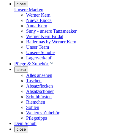
close
Unsere Marken
Werner Kern
Nueva Epoca
Anna Kern
Suny - unsere Tanzsneaker
Werner Kern Bridal
Ballerinas by Werner Kern
Unser Team
Unsere Schuhe
Lagerverkauf
Pflege & Zubehör
close
Alles ansehen
Taschen
Absatzflecken
Absatzschoner
Schuhbürsten
Riemchen
Sohlen
Weiteres Zubehör
Pflegetipps
Dein Schuh
close