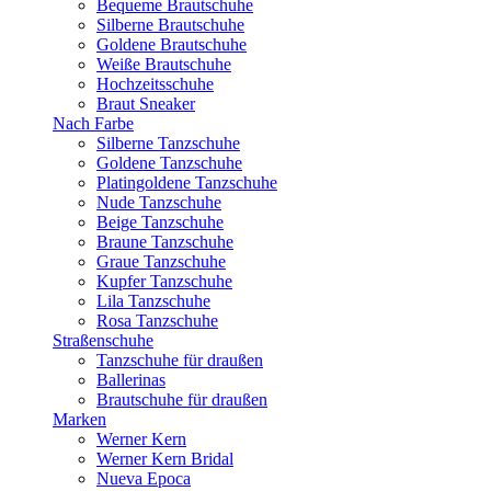
Bequeme Brautschuhe
Silberne Brautschuhe
Goldene Brautschuhe
Weiße Brautschuhe
Hochzeitsschuhe
Braut Sneaker
Nach Farbe
Silberne Tanzschuhe
Goldene Tanzschuhe
Platingoldene Tanzschuhe
Nude Tanzschuhe
Beige Tanzschuhe
Braune Tanzschuhe
Graue Tanzschuhe
Kupfer Tanzschuhe
Lila Tanzschuhe
Rosa Tanzschuhe
Straßenschuhe
Tanzschuhe für draußen
Ballerinas
Brautschuhe für draußen
Marken
Werner Kern
Werner Kern Bridal
Nueva Epoca