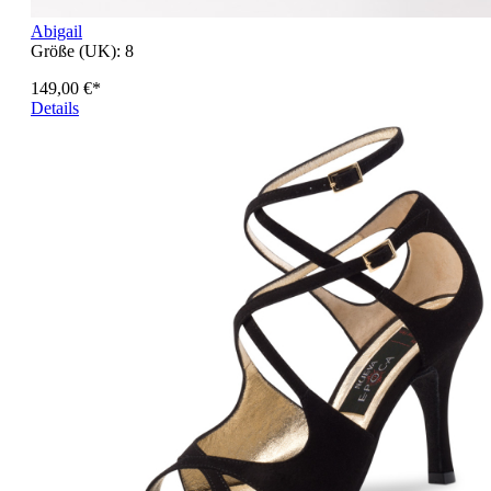
Abigail
Größe (UK):
8
149,00 €*
Details