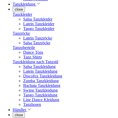
Tanzkleidung
close
Tanzkleider
Salsa Tanzkleider
Latein Tanzkleider
Tango Tanzkleider
Tanzröcke
Latein Tanzröcke
Salsa Tanzröcke
Tanzoberteile
Dance Tops
Tanz Shirts
Tanzkleidung nach Tanzstil
Salsa Tanzkleidung
Latein Tanzkleidung
Discofox Tanzkleidung
Zumba Tanzkleidung
Bachata Tanzkleidung
Swing Tanzkleidung
Tango Tanzkleidung
Line Dance Kleidung
Tanzhosen
Händler
close