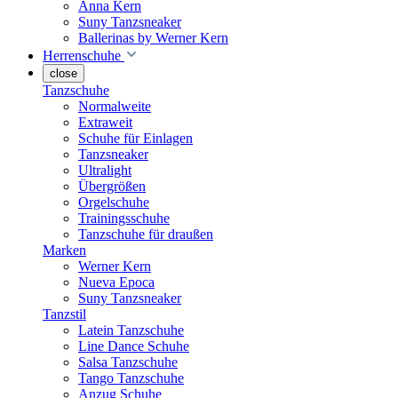
Anna Kern
Suny Tanzsneaker
Ballerinas by Werner Kern
Herrenschuhe
close
Tanzschuhe
Normalweite
Extraweit
Schuhe für Einlagen
Tanzsneaker
Ultralight
Übergrößen
Orgelschuhe
Trainingsschuhe
Tanzschuhe für draußen
Marken
Werner Kern
Nueva Epoca
Suny Tanzsneaker
Tanzstil
Latein Tanzschuhe
Line Dance Schuhe
Salsa Tanzschuhe
Tango Tanzschuhe
Anzug Schuhe