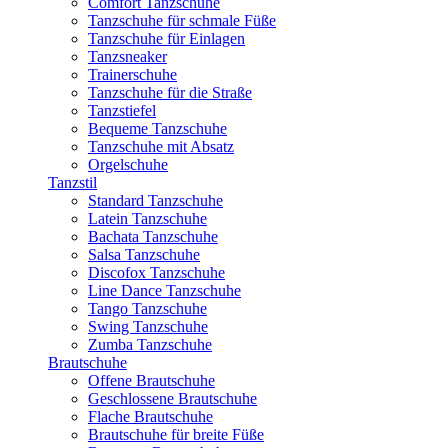
Comfort Tanzschuhe
Tanzschuhe für schmale Füße
Tanzschuhe für Einlagen
Tanzsneaker
Trainerschuhe
Tanzschuhe für die Straße
Tanzstiefel
Bequeme Tanzschuhe
Tanzschuhe mit Absatz
Orgelschuhe
Tanzstil
Standard Tanzschuhe
Latein Tanzschuhe
Bachata Tanzschuhe
Salsa Tanzschuhe
Discofox Tanzschuhe
Line Dance Tanzschuhe
Tango Tanzschuhe
Swing Tanzschuhe
Zumba Tanzschuhe
Brautschuhe
Offene Brautschuhe
Geschlossene Brautschuhe
Flache Brautschuhe
Brautschuhe für breite Füße