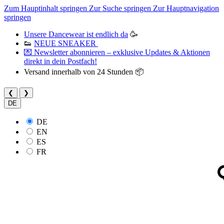
Zum Hauptinhalt springen
Zur Suche springen
Zur Hauptnavigation
springen
Unsere Dancewear ist endlich da
🥳
👟
NEUE SNEAKER
💌 Newsletter abonnieren – exklusive Updates & Aktionen
direkt in dein Postfach!
Versand innerhalb von 24 Stunden 📦
❮
❯
DE
DE
EN
ES
FR